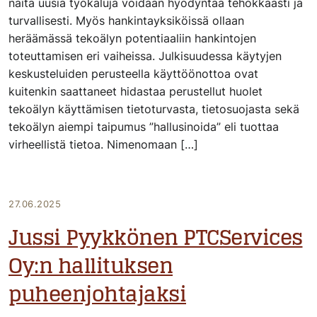
näitä uusia työkaluja voidaan hyödyntää tehokkaasti ja
turvallisesti. Myös hankintayksiköissä ollaan
heräämässä tekoälyn potentiaaliin hankintojen
toteuttamisen eri vaiheissa. Julkisuudessa käytyjen
keskusteluiden perusteella käyttöönottoa ovat
kuitenkin saattaneet hidastaa perustellut huolet
tekoälyn käyttämisen tietoturvasta, tietosuojasta sekä
tekoälyn aiempi taipumus ”hallusinoida” eli tuottaa
virheellistä tietoa. Nimenomaan […]
27.06.2025
Jussi Pyykkönen PTCServices
Oy:n hallituksen
puheenjohtajaksi