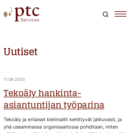
Skip
to
content
Search
PTCServices
Suomen johtava julkisten hankintojen asiantuntija ja
kouluttaja
Uutiset
11.09.2025
Tekoäly hankinta-
asiantuntijan työparina
Tekoäly ja erilaiset kielimallit kehittyvät jatkuvasti, ja
yhä useammassa organisaatiossa pohditaan, miten