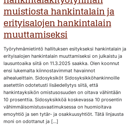
muistiosta hankintalain ja
erityisalojen hankintalain
muuttamiseksi
Työryhmämietintö hallituksen esitykseksi hankintalain ja
erityisalojen hankintalain muuttamiseksi on julkaistu ja
lausuntoaika siitä on 11.3.2025 saakka. Olen koonnut
ensi lukemalta kiinnostavimmat havainnot
aihealueittain. Sidosyksiköt Sidosyksikköhankinnoille
asetettiin odotetusti lisäedellytys siitä, että
hankintayksikön omistusosuuden on oltava vähintään
10 prosenttia. Sidosyksikköä koskevassa 10 prosentin
vähimmäisomistusvaatimuksessa on huomioitava
emoyhtiö ja sen tytär- ja osakkuusyhtiöt. Tätä linjausta
moni on odottanut ja […]