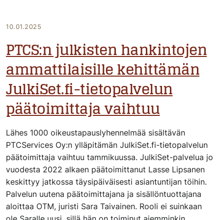
10.01.2025
PTCS:n julkisten hankintojen
ammattilaisille kehittämän
JulkiSet.fi-tietopalvelun
päätoimittaja vaihtuu
Lähes 1000 oikeustapauslyhennelmää sisältävän
PTCServices Oy:n ylläpitämän JulkiSet.fi-tietopalvelun
päätoimittaja vaihtuu tammikuussa. JulkiSet-palvelua jo
vuodesta 2022 alkaen päätoimittanut Lasse Lipsanen
keskittyy jatkossa täysipäiväisesti asiantuntijan töihin.
Palvelun uutena päätoimittajana ja sisällöntuottajana
aloittaa OTM, juristi Sara Taivainen. Rooli ei suinkaan
ole Saralle uusi, sillä hän on toiminut aiemminkin