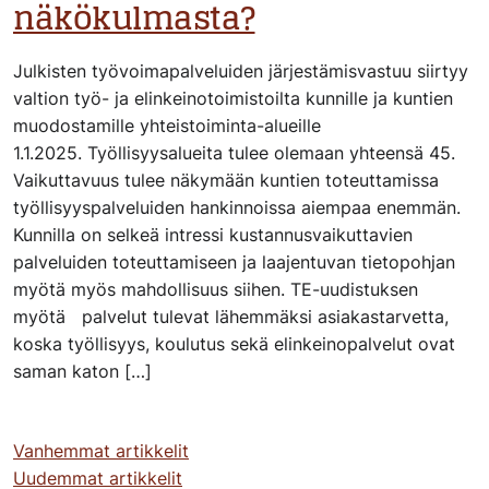
näkökulmasta?
Julkisten työvoimapalveluiden järjestämisvastuu siirtyy
valtion työ- ja elinkeinotoimistoilta kunnille ja kuntien
muodostamille yhteistoiminta-alueille
1.1.2025. Työllisyysalueita tulee olemaan yhteensä 45.
Vaikuttavuus tulee näkymään kuntien toteuttamissa
työllisyyspalveluiden hankinnoissa aiempaa enemmän.
Kunnilla on selkeä intressi kustannusvaikuttavien
palveluiden toteuttamiseen ja laajentuvan tietopohjan
myötä myös mahdollisuus siihen. TE-uudistuksen
myötä palvelut tulevat lähemmäksi asiakastarvetta,
koska työllisyys, koulutus sekä elinkeinopalvelut ovat
saman katon […]
Artikkelien
Vanhemmat artikkelit
Uudemmat artikkelit