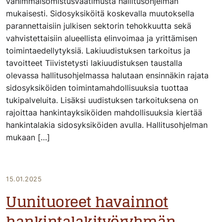
vähimmäisomistusvaatimusta hallitusohjelman
mukaisesti. Sidosyksiköitä koskevalla muutoksella
parannettaisiin julkisen sektorin tehokkuutta sekä
vahvistettaisiin alueellista elinvoimaa ja yrittämisen
toimintaedellytyksiä. Lakiuudistuksen tarkoitus ja
tavoitteet Tiivistetysti lakiuudistuksen taustalla
olevassa hallitusohjelmassa halutaan ensinnäkin rajata
sidosyksiköiden toimintamahdollisuuksia tuottaa
tukipalveluita. Lisäksi uudistuksen tarkoituksena on
rajoittaa hankintayksiköiden mahdollisuuksia kiertää
hankintalakia sidosyksiköiden avulla. Hallitusohjelman
mukaan […]
15.01.2025
Uunituoreet havainnot
hankintalakityöryhmän