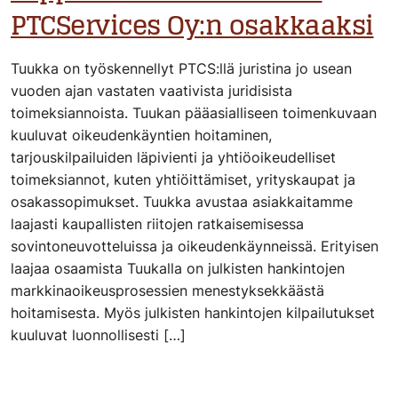
PTCServices Oy:n osakkaaksi
Tuukka on työskennellyt PTCS:llä juristina jo usean
vuoden ajan vastaten vaativista juridisista
toimeksiannoista. Tuukan pääasialliseen toimenkuvaan
kuuluvat oikeudenkäyntien hoitaminen,
tarjouskilpailuiden läpivienti ja yhtiöoikeudelliset
toimeksiannot, kuten yhtiöittämiset, yrityskaupat ja
osakassopimukset. Tuukka avustaa asiakkaitamme
laajasti kaupallisten riitojen ratkaisemisessa
sovintoneuvotteluissa ja oikeudenkäynneissä. Erityisen
laajaa osaamista Tuukalla on julkisten hankintojen
markkinaoikeusprosessien menestyksekkäästä
hoitamisesta. Myös julkisten hankintojen kilpailutukset
kuuluvat luonnollisesti […]