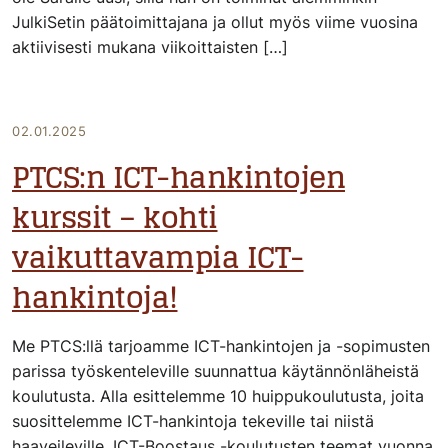
JulkiSetin päätoimittajana ja ollut myös viime vuosina
aktiivisesti mukana viikoittaisten […]
02.01.2025
PTCS:n ICT-hankintojen
kurssit – kohti
vaikuttavampia ICT-
hankintoja!
Me PTCS:llä tarjoamme ICT-hankintojen ja -sopimusten
parissa työskenteleville suunnattua käytännönläheistä
koulutusta. Alla esittelemme 10 huippukoulutusta, joita
suosittelemme ICT-hankintoja tekeville tai niistä
haaveileville. ICT-Boostaus -koulutusten teemat vuonna