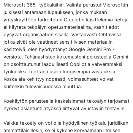
Microsoft 365 -työkaluihin. Valinta perustui Microsoftin
julkisesti antamaan lupaukseen, jonka mukaan
yrityskäyttöön tarkoitetun Copilotin käsittelemiä tietoja
ei käytetä tekoälyn opetusmateriaalina, vaan tiedot
pysyvät organisaation sisällä. Vastaavasti tehtävissä,
jotka eivät ole vaatineet sensitiivisen materiaalin
käsittelyä, olen hyödyntänyt Google Gemini Pro -
versiota. Tähänastisten kokemusteni perusteella Gemini
on osoittautunut laadullisesti Copilotia vahvemmaksi
työkaluksi, tuottaen usein loogisempia vastauksia.
Koska ala kehittyy nopeasti, voimasuhteet voivat
kuitenkin tulevaisuudessa muuttua.
Koekäytön perusteella keskeisimmät tekoälyn tarjoamat
hyödyt asiantuntijatyössä liittyvät avustaviin tehtäviin.
Vaikka tekoäly on voi olla hyödyllinen työkalu juridiikan
ammattilaisillekin, se ei kykene korvaamaan ihmisen