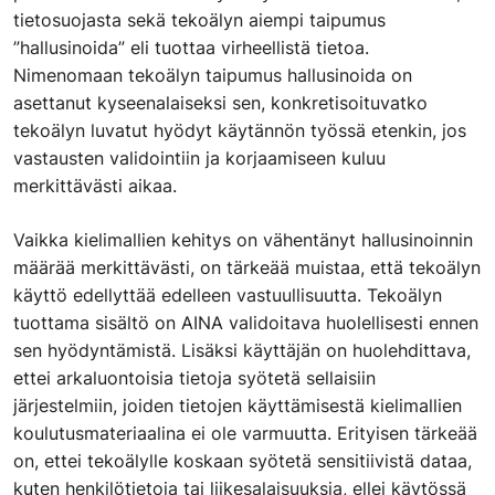
tietosuojasta sekä tekoälyn aiempi taipumus
”hallusinoida” eli tuottaa virheellistä tietoa.
Nimenomaan tekoälyn taipumus hallusinoida on
asettanut kyseenalaiseksi sen, konkretisoituvatko
tekoälyn luvatut hyödyt käytännön työssä etenkin, jos
vastausten validointiin ja korjaamiseen kuluu
merkittävästi aikaa.
Vaikka kielimallien kehitys on vähentänyt hallusinoinnin
määrää merkittävästi, on tärkeää muistaa, että tekoälyn
käyttö edellyttää edelleen vastuullisuutta. Tekoälyn
tuottama sisältö on AINA validoitava huolellisesti ennen
sen hyödyntämistä. Lisäksi käyttäjän on huolehdittava,
ettei arkaluontoisia tietoja syötetä sellaisiin
järjestelmiin, joiden tietojen käyttämisestä kielimallien
koulutusmateriaalina ei ole varmuutta. Erityisen tärkeää
on, ettei tekoälylle koskaan syötetä sensitiivistä dataa,
kuten henkilötietoja tai liikesalaisuuksia, ellei käytössä