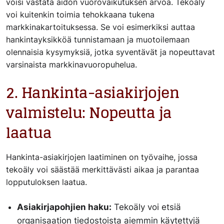
voisi vastata aidon vuorovaikutuksen arvoa. Tekoäly
voi kuitenkin toimia tehokkaana tukena
markkinakartoituksessa. Se voi esimerkiksi auttaa
hankintayksikköä tunnistamaan ja muotoilemaan
olennaisia kysymyksiä, jotka syventävät ja nopeuttavat
varsinaista markkinavuoropuhelua.
2. Hankinta-asiakirjojen
valmistelu: Nopeutta ja
laatua
Hankinta-asiakirjojen laatiminen on työvaihe, jossa
tekoäly voi säästää merkittävästi aikaa ja parantaa
lopputuloksen laatua.
Asiakirjapohjien haku:
Tekoäly voi etsiä
organisaation tiedostoista aiemmin käytettyjä