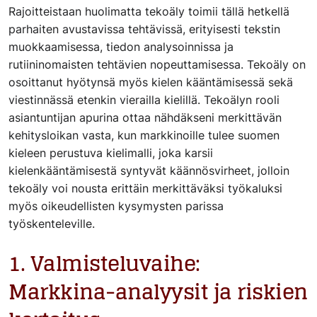
Rajoitteistaan huolimatta tekoäly toimii tällä hetkellä
parhaiten avustavissa tehtävissä, erityisesti tekstin
muokkaamisessa, tiedon analysoinnissa ja
rutiininomaisten tehtävien nopeuttamisessa. Tekoäly on
osoittanut hyötynsä myös kielen kääntämisessä sekä
viestinnässä etenkin vierailla kielillä. Tekoälyn rooli
asiantuntijan apurina ottaa nähdäkseni merkittävän
kehitysloikan vasta, kun markkinoille tulee suomen
kieleen perustuva kielimalli, joka karsii
kielenkääntämisestä syntyvät käännösvirheet, jolloin
tekoäly voi nousta erittäin merkittäväksi työkaluksi
myös oikeudellisten kysymysten parissa
työskenteleville.
1. Valmisteluvaihe:
Markkina-analyysit ja riskien