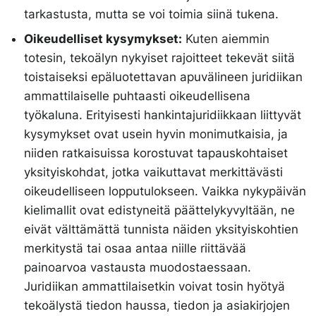
tarkastusta, mutta se voi toimia siinä tukena.
Oikeudelliset kysymykset:
Kuten aiemmin
totesin, tekoälyn nykyiset rajoitteet tekevät siitä
toistaiseksi epäluotettavan apuvälineen juridiikan
ammattilaiselle puhtaasti oikeudellisena
työkaluna. Erityisesti hankintajuridiikkaan liittyvät
kysymykset ovat usein hyvin monimutkaisia, ja
niiden ratkaisuissa korostuvat tapauskohtaiset
yksityiskohdat, jotka vaikuttavat merkittävästi
oikeudelliseen lopputulokseen. Vaikka nykypäivän
kielimallit ovat edistyneitä päättelykyvyltään, ne
eivät välttämättä tunnista näiden yksityiskohtien
merkitystä tai osaa antaa niille riittävää
painoarvoa vastausta muodostaessaan.
Juridiikan ammattilaisetkin voivat tosin hyötyä
tekoälystä tiedon haussa, tiedon ja asiakirjojen