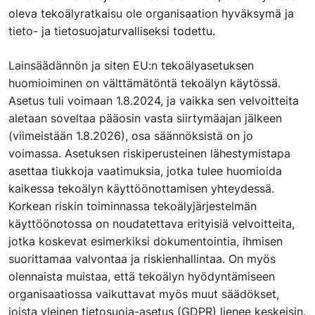
oleva tekoälyratkaisu ole organisaation hyväksymä ja
tieto- ja tietosuojaturvalliseksi todettu.
Lainsäädännön ja siten EU:n tekoälyasetuksen
huomioiminen on välttämätöntä tekoälyn käytössä.
Asetus tuli voimaan 1.8.2024, ja vaikka sen velvoitteita
aletaan soveltaa pääosin vasta siirtymäajan jälkeen
(viimeistään 1.8.2026), osa säännöksistä on jo
voimassa. Asetuksen riskiperusteinen lähestymistapa
asettaa tiukkoja vaatimuksia, jotka tulee huomioida
kaikessa tekoälyn käyttöönottamisen yhteydessä.
Korkean riskin toiminnassa tekoälyjärjestelmän
käyttöönotossa on noudatettava erityisiä velvoitteita,
jotka koskevat esimerkiksi dokumentointia, ihmisen
suorittamaa valvontaa ja riskienhallintaa. On myös
olennaista muistaa, että tekoälyn hyödyntämiseen
organisaatiossa vaikuttavat myös muut säädökset,
joista yleinen tietosuoja-asetus (GDPR) lienee keskeisin.