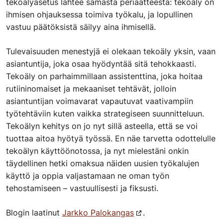
tekoälyasetus lähtee samasta periaatteesta: tekoäly on
ihmisen ohjauksessa toimiva työkalu, ja lopullinen
vastuu päätöksistä säilyy aina ihmisellä.
Tulevaisuuden menestyjä ei olekaan tekoäly yksin, vaan
asiantuntija, joka osaa hyödyntää sitä tehokkaasti.
Tekoäly on parhaimmillaan assistenttina, joka hoitaa
rutiininomaiset ja mekaaniset tehtävät, jolloin
asiantuntijan voimavarat vapautuvat vaativampiin
työtehtäviin kuten vaikka strategiseen suunnitteluun.
Tekoälyn kehitys on jo nyt sillä asteella, että se voi
tuottaa aitoa hyötyä työssä. En näe tarvetta odottelulle
tekoälyn käyttöönotossa, ja nyt mielestäni onkin
täydellinen hetki omaksua näiden uusien työkalujen
käyttö ja oppia valjastamaan ne oman työn
tehostamiseen – vastuullisesti ja fiksusti.
Blogin laatinut
Jarkko Palokangas
.