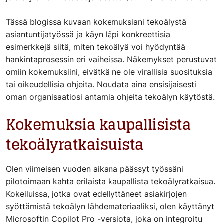
Tässä blogissa kuvaan kokemuksiani tekoälystä
asiantuntijatyössä ja käyn läpi konkreettisia
esimerkkejä siitä, miten tekoälyä voi hyödyntää
hankintaprosessin eri vaiheissa. Näkemykset perustuvat
omiin kokemuksiini, eivätkä ne ole virallisia suosituksia
tai oikeudellisia ohjeita. Noudata aina ensisijaisesti
oman organisaatiosi antamia ohjeita tekoälyn käytöstä.
Kokemuksia kaupallisista
tekoälyratkaisuista
Olen viimeisen vuoden aikana päässyt työssäni
pilotoimaan kahta erilaista kaupallista tekoälyratkaisua.
Kokeiluissa, jotka ovat edellyttäneet asiakirjojen
syöttämistä tekoälyn lähdemateriaaliksi, olen käyttänyt
Microsoftin Copilot Pro -versiota, joka on integroitu