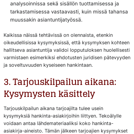
analysoinnissa sekä sisällön tuottamisessa ja
tarkastamisessa vastaavasti, kuin missä tahansa
muussakin asiantuntijatyössä.
Kaikissa näissä tehtävissä on olennaista, etenkin
oikeudellisissa kysymyksissä, että kysymyksen kohteen
hallitseva asiantuntija validoi lopputuloksen huolellisesti
varmistaen esimerkiksi ehdotusten juridisen pätevyyden
ja soveltuvuuden kyseiseen hankintaan.
3. Tarjouskilpailun aikana:
Kysymysten käsittely
Tarjouskilpailun aikana tarjoajilta tulee usein
kysymyksiä hankinta-asiakirjoihin liittyen. Tekoälylle
voidaan antaa lähdemateriaaliksi koko hankinta-
asiakirja-aineisto. Tämän jälkeen tarjoajien kysymykset