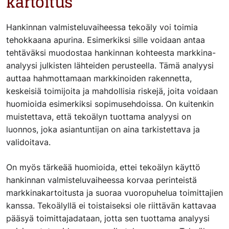
kartoitus
Hankinnan valmisteluvaiheessa tekoäly voi toimia
tehokkaana apurina. Esimerkiksi sille voidaan antaa
tehtäväksi muodostaa hankinnan kohteesta markkina-
analyysi julkisten lähteiden perusteella. Tämä analyysi
auttaa hahmottamaan markkinoiden rakennetta,
keskeisiä toimijoita ja mahdollisia riskejä, joita voidaan
huomioida esimerkiksi sopimusehdoissa. On kuitenkin
muistettava, että tekoälyn tuottama analyysi on
luonnos, joka asiantuntijan on aina tarkistettava ja
validoitava.
On myös tärkeää huomioida, ettei tekoälyn käyttö
hankinnan valmisteluvaiheessa korvaa perinteistä
markkinakartoitusta ja suoraa vuoropuhelua toimittajien
kanssa. Tekoälyllä ei toistaiseksi ole riittävän kattavaa
pääsyä toimittajadataan, jotta sen tuottama analyysi