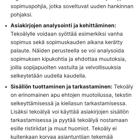
sopimuspohjia, jotka soveltuvat uuden hankinnan
pohjaksi.
Asiakirjojen analysointi ja kehittäminen:
Tekoälylle voidaan syöttää esimerkiksi vanha
sopimus sekä sopimuskauden aikana kerätty
palaute. Näiden perusteella se voi analysoida
sopimuksen kipukohtia ja ehdottaa muutoksia,
joilla sopijapuolten vastuita ja velvollisuuksia
selkeytetään uudella kaudella.
Sisällön tuottaminen ja tarkastaminen:
Tekoäly
on erinomainen apu ehtojen muotoilussa, tekstin
selkeyttämisessä ja kieliasun tarkastamisessa.
Lisäksi tekoälyä voi käyttää asiakirjojen sisällön
tarkastamisessa ja pyytää tekoälyä nostamaan
esille ristiriidat ja muut huomiot. Tekoäly ei
kuitenkaan korvaa asiantuntijan tekemää