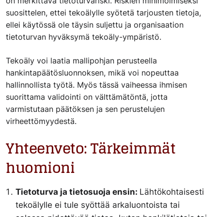
on merkittävä tietoturvariski. Riskien minimoimiseksi
suosittelen, ettei tekoälylle syötetä tarjousten tietoja,
ellei käytössä ole täysin suljettu ja organisaation
tietoturvan hyväksymä tekoäly-ympäristö.
Tekoäly voi laatia mallipohjan perusteella
hankintapäätösluonnoksen, mikä voi nopeuttaa
hallinnollista työtä. Myös tässä vaiheessa ihmisen
suorittama validointi on välttämätöntä, jotta
varmistutaan päätöksen ja sen perustelujen
virheettömyydestä.
Yhteenveto: Tärkeimmät
huomioni
Tietoturva ja tietosuoja ensin:
Lähtökohtaisesti
tekoälylle ei tule syöttää arkaluontoista tai