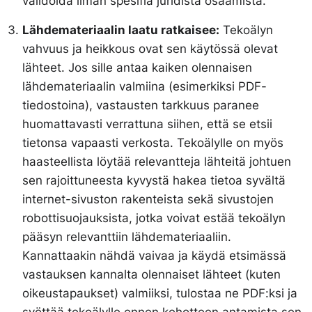
validoida ilman spesifiä juridista osaamista.
Lähdemateriaalin laatu ratkaisee:
Tekoälyn
vahvuus ja heikkous ovat sen käytössä olevat
lähteet. Jos sille antaa kaiken olennaisen
lähdemateriaalin valmiina (esimerkiksi PDF-
tiedostoina), vastausten tarkkuus paranee
huomattavasti verrattuna siihen, että se etsii
tietonsa vapaasti verkosta. Tekoälylle on myös
haasteellista löytää relevantteja lähteitä johtuen
sen rajoittuneesta kyvystä hakea tietoa syvältä
internet-sivuston rakenteista sekä sivustojen
robottisuojauksista, jotka voivat estää tekoälyn
pääsyn relevanttiin lähdemateriaaliin.
Kannattaakin nähdä vaivaa ja käydä etsimässä
vastauksen kannalta olennaiset lähteet (kuten
oikeustapaukset) valmiiksi, tulostaa ne PDF:ksi ja