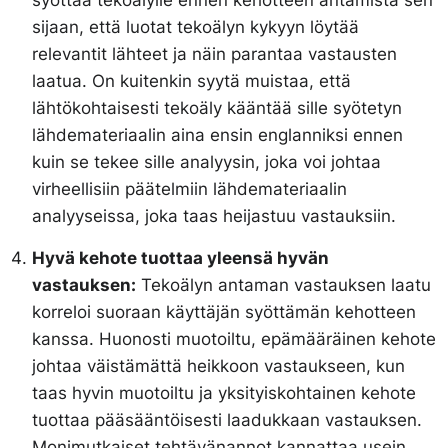
syöttää tekoälylle ennen kehotteen antamista sen
sijaan, että luotat tekoälyn kykyyn löytää
relevantit lähteet ja näin parantaa vastausten
laatua. On kuitenkin syytä muistaa, että
lähtökohtaisesti tekoäly kääntää sille syötetyn
lähdemateriaalin aina ensin englanniksi ennen
kuin se tekee sille analyysin, joka voi johtaa
virheellisiin päätelmiin lähdemateriaalin
analyyseissa, joka taas heijastuu vastauksiin.
Hyvä kehote tuottaa yleensä hyvän
vastauksen:
Tekoälyn antaman vastauksen laatu
korreloi suoraan käyttäjän syöttämän kehotteen
kanssa. Huonosti muotoiltu, epämääräinen kehote
johtaa väistämättä heikkoon vastaukseen, kun
taas hyvin muotoiltu ja yksityiskohtainen kehote
tuottaa pääsääntöisesti laadukkaan vastauksen.
Monimutkaiset tehtävänannot kannattaa usein