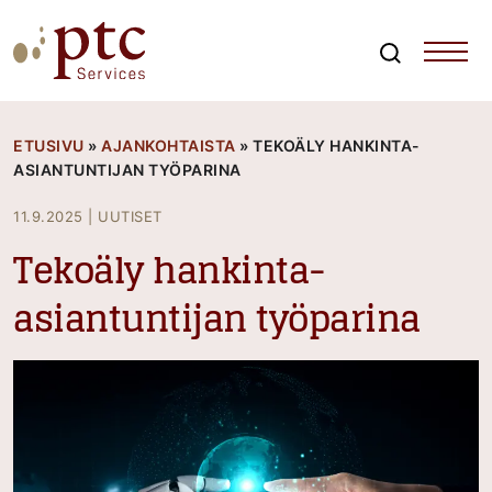
Skip
to
content
Search
PTCServices
Suomen johtava julkisten hankintojen asiantuntija ja
kouluttaja
ETUSIVU
»
AJANKOHTAISTA
»
TEKOÄLY HANKINTA-
ASIANTUNTIJAN TYÖPARINA
11.9.2025
|
UUTISET
Tekoäly hankinta-
asiantuntijan työparina