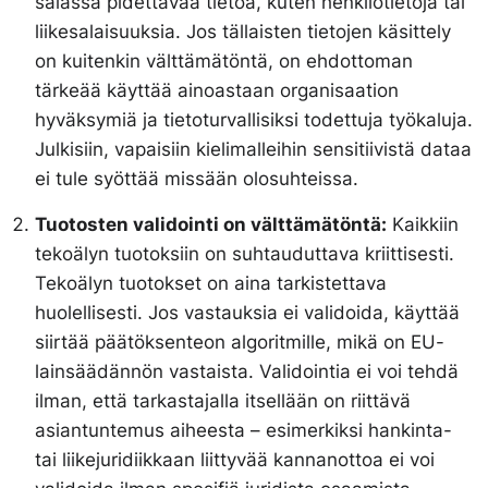
salassa pidettävää tietoa, kuten henkilötietoja tai
liikesalaisuuksia. Jos tällaisten tietojen käsittely
on kuitenkin välttämätöntä, on ehdottoman
tärkeää käyttää ainoastaan organisaation
hyväksymiä ja tietoturvallisiksi todettuja työkaluja.
Julkisiin, vapaisiin kielimalleihin sensitiivistä dataa
ei tule syöttää missään olosuhteissa.
Tuotosten validointi on välttämätöntä:
Kaikkiin
tekoälyn tuotoksiin on suhtauduttava kriittisesti.
Tekoälyn tuotokset on aina tarkistettava
huolellisesti. Jos vastauksia ei validoida, käyttää
siirtää päätöksenteon algoritmille, mikä on EU-
lainsäädännön vastaista. Validointia ei voi tehdä
ilman, että tarkastajalla itsellään on riittävä
asiantuntemus aiheesta – esimerkiksi hankinta-
tai liikejuridiikkaan liittyvää kannanottoa ei voi