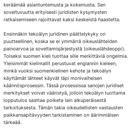
keräämää asiantuntemusta ja kokemusta. Sen
soveltuvuutta erityisesti juridisten kysymysten
ratkaisemiseen rajoittavat kaksi keskeistä haastetta.
Ensinnäkin tekoälyn juridinen päättelykyky on
puutteellinen, koska se ei ymmärrä oikeuslähteiden
painoarvoa ja soveltamisjärjestystä (oikeuslähdeoppi).
Toiseksi suomen kieli tuottaa sille merkittäviä ongelmia.
Yleisimmät kielimallit perustuvat englannin kieleen,
minkä vuoksi suomenkielinen kehote ja tekoälyn
käyttämät lähteet käyvät läpi monivaiheisen
käännösprosessin. Tässä prosessissa sanojen juridiset
merkitykset voivat vääristyä, jolloin tekoälyn tuottama
lopputulos saattaa poiketa lain alkuperäisestä
tarkoituksesta. Tämän takia oikeudellisten vastausten
paikkansapitävyyden tarkistaminen on äärimmäisen
tärkeää.