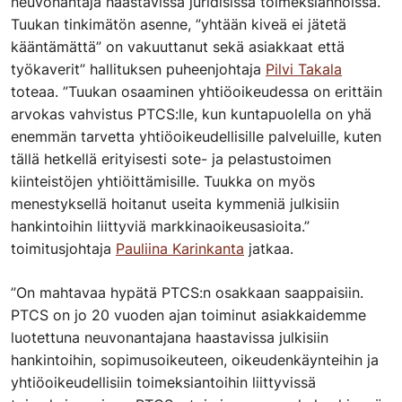
neuvonantaja haastavissa juridisissa toimeksiannoissa.
Tuukan tinkimätön asenne, ”yhtään kiveä ei jätetä
kääntämättä” on vakuuttanut sekä asiakkaat että
työkaverit” hallituksen puheenjohtaja
Pilvi Takala
toteaa. ”Tuukan osaaminen yhtiöoikeudessa on erittäin
arvokas vahvistus PTCS:lle, kun kuntapuolella on yhä
enemmän tarvetta yhtiöoikeudellisille palveluille, kuten
tällä hetkellä erityisesti sote- ja pelastustoimen
kiinteistöjen yhtiöittämisille. Tuukka on myös
menestyksellä hoitanut useita kymmeniä julkisiin
hankintoihin liittyviä markkinaoikeusasioita.”
toimitusjohtaja
Pauliina Karinkanta
jatkaa.
”On mahtavaa hypätä PTCS:n osakkaan saappaisiin.
PTCS on jo 20 vuoden ajan toiminut asiakkaidemme
luotettuna neuvonantajana haastavissa julkisiin
hankintoihin, sopimusoikeuteen, oikeudenkäynteihin ja
yhtiöoikeudellisiin toimeksiantoihin liittyvissä