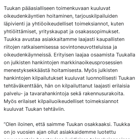
Tuukan pääasialliseen toimenkuvaan kuuluvat
oikeudenkäyntien hoitaminen, tarjouskilpailuiden
läpivienti ja yhtiöoikeudelliset toimeksiannot, kuten
yhtiöittämiset, yrityskaupat ja osakassopimukset.
Tuukka avustaa asiakkaitamme laajasti kaupallisten
riitojen ratkaisemisessa sovintoneuvotteluissa ja
oikeudenkäynneissä. Erityisen laajaa osaamista Tuukalla
on julkisten hankintojen markkinaoikeusprosessien
menestyksekkäästä hoitamisesta. Myös julkisten
hankintojen kilpailutukset kuuluvat luonnollisesti Tuukan
tehtäväkenttään, hän on kilpailuttanut laajasti erilaisia
palvelu- ja tavarahankintoja sekä rakennusurakoita.
Myös erilaiset kilpailuoikeudelliset toimeksiannot
kuuluvat Tuukan tehtäviin.
”Olen iloinen, että saimme Tuukan osakkaaksi. Tuukka
on jo vuosien ajan ollut asiakkaidemme luotettu