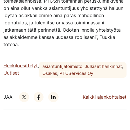
toimeksiannoissa. PTCS:n toiminnan peruskulmakivenä
on aina ollut vankka asiantuntijuus yhdistettynä haluun
löytää asiakkaillemme aina paras mahdollinen
lopputulos, ja tulen itse omassa toiminnassani
jatkamaan tätä perinnettä. Odotan innolla yhteistyötä
asiakkaidemme kanssa uudessa roolissani”, Tuukka
toteaa.
Henkilöesittelyt
,
asiantuntijatoimisto
,
Julkiset hankinnat
,
Uutiset
Osakas
,
PTCServices Oy
JAA
Kaikki ajankohtaiset