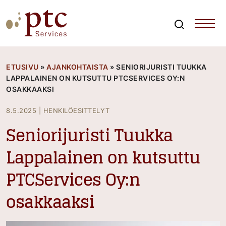
Skip
to
content
Search
PTCServices
Suomen johtava julkisten hankintojen asiantuntija ja
kouluttaja
ETUSIVU
»
AJANKOHTAISTA
»
SENIORIJURISTI TUUKKA
LAPPALAINEN ON KUTSUTTU PTCSERVICES OY:N
OSAKKAAKSI
8.5.2025
|
HENKILÖESITTELYT
Seniorijuristi Tuukka
Lappalainen on kutsuttu
PTCServices Oy:n
osakkaaksi