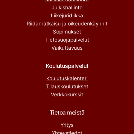
Julkishallinto
Liikejuridiikka
Riidanratkaisu ja oikeudenkäynnit
Sopimukset
Tietosuojapalvelut
Vaikuttavuus
Koulutuspalvelut
Koulutuskalenteri
Tilauskoulutukset
Verkkokurssit
Tietoa meistä
Yritys
Yhteystiedot