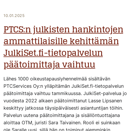
10.01.2025
PTCS:n julkisten hankintojen
ammattilaisille kehittämän
JulkiSet.fi-tietopalvelun
päätoimittaja vaihtuu
Lähes 1000 oikeustapauslyhennelmää sisältävän
PTCServices Oy:n ylläpitämän JulkiSet.fi-tietopalvelun
päätoimittaja vaihtuu tammikuussa. JulkiSet-palvelua jo
vuodesta 2022 alkaen päätoimittanut Lasse Lipsanen
keskittyy jatkossa täysipäiväisesti asiantuntijan töihin.
Palvelun uutena päätoimittajana ja sisällöntuottajana
aloittaa OTM, juristi Sara Taivainen. Rooli ei suinkaan
ole Saralle uusi, sillä hän on toiminut aiemminkin