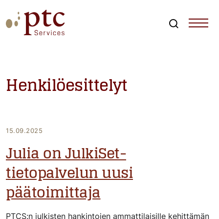
Skip
to
content
Search
PTCServices
Suomen johtava julkisten hankintojen asiantuntija ja
kouluttaja
Henkilöesittelyt
15.09.2025
Julia on JulkiSet-
tietopalvelun uusi
päätoimittaja
PTCS:n julkisten hankintojen ammattilaisille kehittämän