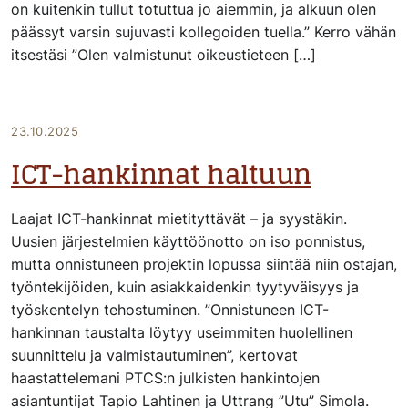
on kuitenkin tullut totuttua jo aiemmin, ja alkuun olen
päässyt varsin sujuvasti kollegoiden tuella.” Kerro vähän
itsestäsi ”Olen valmistunut oikeustieteen […]
23.10.2025
ICT-hankinnat haltuun
Laajat ICT-hankinnat mietityttävät – ja syystäkin.
Uusien järjestelmien käyttöönotto on iso ponnistus,
mutta onnistuneen projektin lopussa siintää niin ostajan,
työntekijöiden, kuin asiakkaidenkin tyytyväisyys ja
työskentelyn tehostuminen. ”Onnistuneen ICT-
hankinnan taustalta löytyy useimmiten huolellinen
suunnittelu ja valmistautuminen”, kertovat
haastattelemani PTCS:n julkisten hankintojen
asiantuntijat Tapio Lahtinen ja Uttrang ”Utu” Simola.