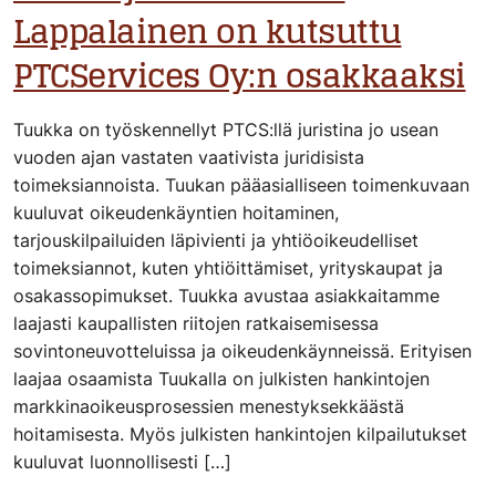
Lappalainen on kutsuttu
PTCServices Oy:n osakkaaksi
Tuukka on työskennellyt PTCS:llä juristina jo usean
vuoden ajan vastaten vaativista juridisista
toimeksiannoista. Tuukan pääasialliseen toimenkuvaan
kuuluvat oikeudenkäyntien hoitaminen,
tarjouskilpailuiden läpivienti ja yhtiöoikeudelliset
toimeksiannot, kuten yhtiöittämiset, yrityskaupat ja
osakassopimukset. Tuukka avustaa asiakkaitamme
laajasti kaupallisten riitojen ratkaisemisessa
sovintoneuvotteluissa ja oikeudenkäynneissä. Erityisen
laajaa osaamista Tuukalla on julkisten hankintojen
markkinaoikeusprosessien menestyksekkäästä
hoitamisesta. Myös julkisten hankintojen kilpailutukset
kuuluvat luonnollisesti […]