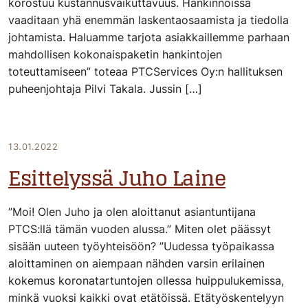
korostuu kustannusvaikuttavuus. Hankinnoissa
vaaditaan yhä enemmän laskentaosaamista ja tiedolla
johtamista. Haluamme tarjota asiakkaillemme parhaan
mahdollisen kokonaispaketin hankintojen
toteuttamiseen” toteaa PTCServices Oy:n hallituksen
puheenjohtaja Pilvi Takala. Jussin […]
13.01.2022
Esittelyssä Juho Laine
”Moi! Olen Juho ja olen aloittanut asiantuntijana
PTCS:llä tämän vuoden alussa.” Miten olet päässyt
sisään uuteen työyhteisöön? ”Uudessa työpaikassa
aloittaminen on aiempaan nähden varsin erilainen
kokemus koronatartuntojen ollessa huippulukemissa,
minkä vuoksi kaikki ovat etätöissä. Etätyöskentelyyn