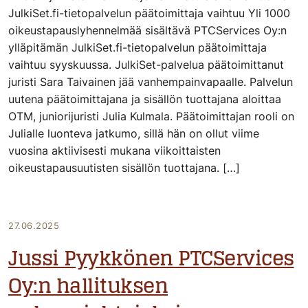
JulkiSet.fi-tietopalvelun päätoimittaja vaihtuu Yli 1000
oikeustapauslyhennelmää sisältävä PTCServices Oy:n
ylläpitämän JulkiSet.fi-tietopalvelun päätoimittaja
vaihtuu syyskuussa. JulkiSet-palvelua päätoimittanut
juristi Sara Taivainen jää vanhempainvapaalle. Palvelun
uutena päätoimittajana ja sisällön tuottajana aloittaa
OTM, juniorijuristi Julia Kulmala. Päätoimittajan rooli on
Julialle luonteva jatkumo, sillä hän on ollut viime
vuosina aktiivisesti mukana viikoittaisten
oikeustapausuutisten sisällön tuottajana. […]
27.06.2025
Jussi Pyykkönen PTCServices
Oy:n hallituksen