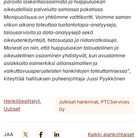
parasta laskentaosaamista ja huippuluokan
oikeudellisia palveluita samassa paketissa.
Monipuolisuus on yhtiömme valttikortti. Voimme saman
viikon aikana toteuttaa tuotantotapa-analyyseja,
talousarvioita ja data-analyysejä sekä
oikeudenkäyntejä, tietosuojaa ja riidanratkaisuja.
Monesti on niin, että huippuluokan taloudellinen ja
oikeudellinen osaaminen yhdistyvät, kun avustamme
asiakkaita esimerkiksi allianssimallien ja
vaikuttavuusperusteisten hankintojen toteuttamisessa”
,
kiteyttää hallituksen puheenjohtaja Jussi Pyykkönen
Henkilöesittelyt
,
Julkiset hankinnat
,
PTCServices
Uutiset
Oy
JAA
Kaikki ajankohtaiset