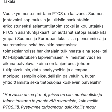
Takala
Vuosikymmenten mittaan PTCS on kasvanut Suomen
johtavaksi sopimuksiin ja julkisiin hankintoihin
erikoistuneeksi asiantuntijatoimistoksi ja kouluttajaksi.
PTCS:n asiantuntijakaarti on auttanut satoja asiakkaita
ympäri Suomen ja Euroopan lukuisissa pienemmissä ja
suuremmissa sekä hyvinkin haastavissa
toimeksiannoissa hankintalain tulkinnasta aina sote- tai
ICT-kilpailutuksen läpiviemiseen. Viimeisten vuosien
aikana palveluvalikoima on laajentunut johdon
tukipalveluihin, data-analyyseihin ja aiempaa
monipuolisempiin oikeudellisiin palveluihin, kuten
yhtiöittämistä sekä tietosuojaa koskeviin palveluihin.
”
Harvassa on ne firmat, joissa on niin monipuolista ja
toinen toistaan täydentävää osaamista, kuin meillä
PTCS:llä. Pystymme tarjoamaan asiakkaille maan