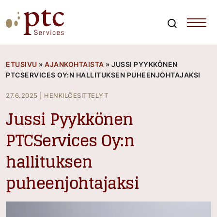
Skip
to
content
Search
PTCServices
Suomen johtava julkisten hankintojen asiantuntija ja
kouluttaja
ETUSIVU
»
AJANKOHTAISTA
»
JUSSI PYYKKÖNEN
PTCSERVICES OY:N HALLITUKSEN PUHEENJOHTAJAKSI
27.6.2025
|
HENKILÖESITTELYT
Jussi Pyykkönen
PTCServices Oy:n
hallituksen
puheenjohtajaksi