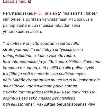
Lappalainen.
Perustajaosakas
Pilvi Takalan
mukaan hallituksen
nimityksellä pyritään vahvistamaan PTCS:n uusia
painopisteitä muun muassa talouden sekä
yhtiöoikeuden aloilla.
”Tavoitteeni on, että saadaan seuraavalla
strategiakaudella edistettyä erityisesti uusia
painopisteitämme, kuten vaikuttavuutta,
laskentaosaamista ja yhtiöoikeutta. Yhtiön elinvoiman
kannalta on upeaa, että meillä on niin paljon hyviä
tekijöitä ja että on mahdollista uudistua myös
näin. Mitään dramaattista muutosta ei kuitenkaan ole
suunnitteilla, vaan tulemme palvelemaan
asiakkaitamme jatkossakin julkisissa hankinnoissa,
sopimuksissa sekä muissa perinteisissä
palveluissamme”,
vakuuttaa perustajaosakas Pilvi