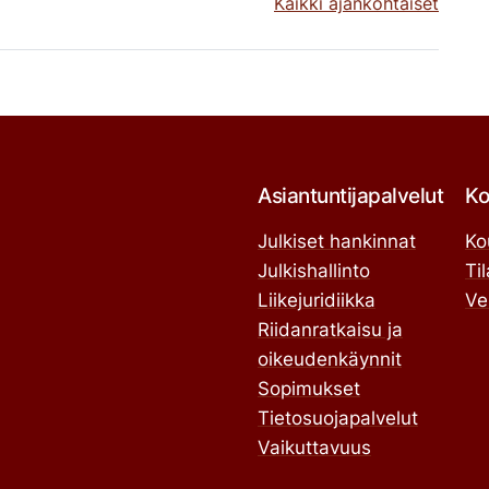
Kaikki ajankohtaiset
Asiantuntijapalvelut
Ko
Julkiset hankinnat
Ko
Julkishallinto
Ti
Liikejuridiikka
Ve
Riidanratkaisu ja
oikeudenkäynnit
Sopimukset
Tietosuojapalvelut
Vaikuttavuus