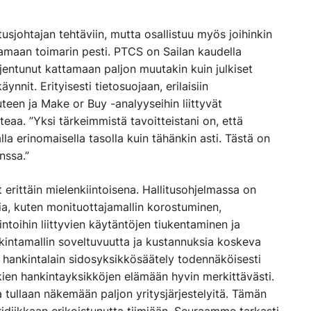
usjohtajan tehtäviin, mutta osallistuu myös joihinkin
tamaan toimarin pesti. PTCS on Sailan kaudella
jentunut kattamaan paljon muutakin kuin julkiset
nit. Erityisesti tietosuojaan, erilaisiin
uuteen ja Make or Buy -analyyseihin liittyvät
teaa. ”Yksi tärkeimmistä tavoitteistani on, että
a erinomaisella tasolla kuin tähänkin asti. Tästä on
nssa.”
 erittäin mielenkiintoisena. Hallitusohjelmassa on
sia, kuten monituottajamallin korostuminen,
toihin liittyvien käytäntöjen tiukentaminen ja
nkintamallin soveltuvuutta ja kustannuksia koskeva
a hankintalain sidosyksikkösäätely todennäköisesti
kkien hankintayksikköjen elämään hyvin merkittävästi.
 tullaan näkemään paljon yritysjärjestelyitä. Tämän