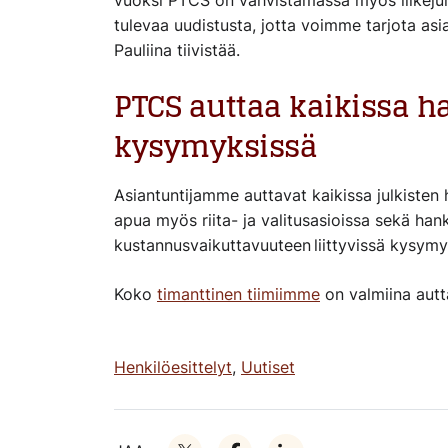
vuoksi PTCS on vahvistamassa myös liikejuri
tulevaa uudistusta, jotta voimme tarjota as
Pauliina tiivistää.
PTCS auttaa kaikissa ha
kysymyksissä
Asiantuntijamme auttavat kaikissa julkisten 
apua myös riita- ja valitusasioissa sekä han
kustannusvaikuttavuuteen liittyvissä kysymy
Koko
timanttinen tiimiimme
on valmiina autt
Henkilöesittelyt
,
Uutiset