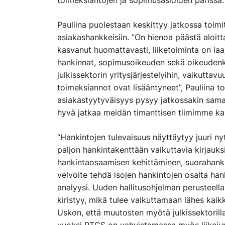
toimeksiantojen ja sopimusasioiden parissa.
Pauliina puolestaan keskittyy jatkossa toimit
asiakashankkeisiin. “On hienoa päästä aloit
kasvanut huomattavasti, liiketoiminta on laa
hankinnat, sopimusoikeuden sekä oikeudenkäyn
julkissektorin yritysjärjestelyihin, vaikuttav
toimeksiannot ovat lisääntyneet”, Pauliina to
asiakastyytyväisyys pysyy jatkossakin samall
hyvä jatkaa meidän timanttisen tiimimme ka
“Hankintojen tulevaisuus näyttäytyy juuri nyt
paljon hankintakenttään vaikuttavia kirjauk
hankintaosaamisen kehittäminen, suorahankin
velvoite tehdä isojen hankintojen osalta ha
analyysi. Uuden hallitusohjelman perusteell
kiristyy, mikä tulee vaikuttamaan lähes kai
Uskon, että muutosten myötä julkissektorilla