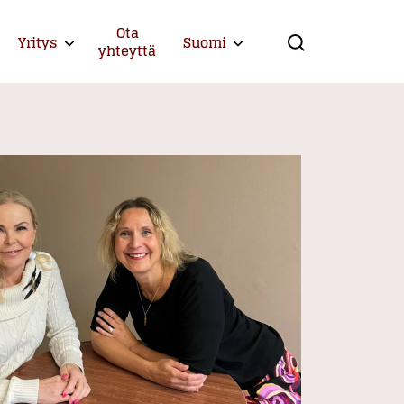
Ota
Yritys
Suomi
Expand child menu
Expand child menu
yhteyttä
Search