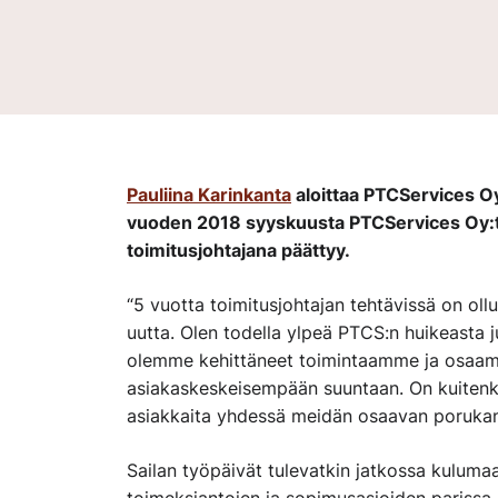
Pauliina Karinkanta
aloittaa PTCServices Oy:
vuoden 2018 syyskuusta PTCServices Oy:
toimitusjohtajana päättyy.
“5 vuotta toimitusjohtajan tehtävissä on ollu
uutta. Olen todella ylpeä PTCS:n huikeasta j
olemme kehittäneet toimintaamme ja osaam
asiakaskeskeisempään suuntaan. On kuitenki
asiakkaita yhdessä meidän osaavan porukan 
Sailan työpäivät tulevatkin jatkossa kulumaa