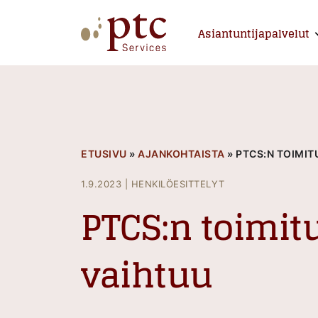
Skip
to
Asiantuntijapalvelut
E
content
PTCServices
Suomen johtava julkisten hankintojen asiantu
ETUSIVU
»
AJANKOHTAISTA
»
PTCS:N TOIMI
1.9.2023
|
HENKILÖESITTELYT
PTCS:n toimit
vaihtuu