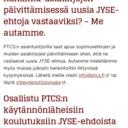
päivittämisessä uusia JYSE-
ehtoja vastaaviksi? – Me
autamme.
PTCS:n asiantuntijoilta saat apua sopimusehtojen ja
muiden asiakirjojesi päivittämiseen siten, että ne
vastaavat uusia JYSE-ehtoja. Autamme mielellämme
myös muissa julkisiin hankintoihin liittyvissä
kysymyksissä. Lähetä meille viesti
info@ptcs.fi
tai
täytä
yhteydenottolomake
.
Osallistu PTCS:n
käytännönläheisiin
koulutuksiin JYSE-ehdoista