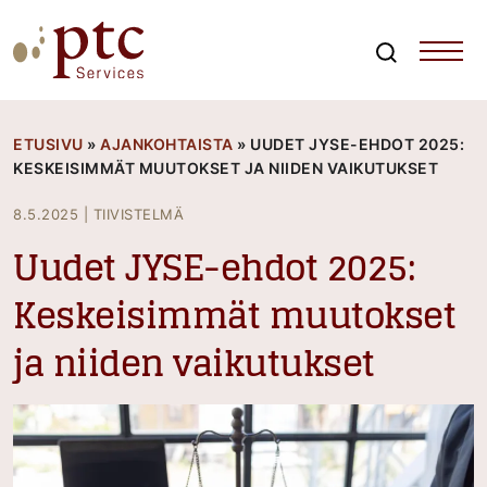
Skip
to
content
Search
PTCServices
Suomen johtava julkisten hankintojen asiantuntija ja
kouluttaja
ETUSIVU
»
AJANKOHTAISTA
»
UUDET JYSE-EHDOT 2025:
KESKEISIMMÄT MUUTOKSET JA NIIDEN VAIKUTUKSET
8.5.2025
|
TIIVISTELMÄ
Uudet JYSE-ehdot 2025:
Keskeisimmät muutokset
ja niiden vaikutukset