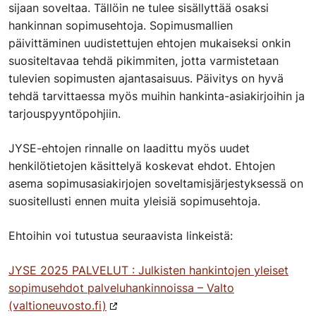
sijaan soveltaa. Tällöin ne tulee sisällyttää osaksi
hankinnan sopimusehtoja. Sopimusmallien
päivittäminen uudistettujen ehtojen mukaiseksi onkin
suositeltavaa tehdä pikimmiten, jotta varmistetaan
tulevien sopimusten ajantasaisuus. Päivitys on hyvä
tehdä tarvittaessa myös muihin hankinta-asiakirjoihin ja
tarjouspyyntöpohjiin.
JYSE-ehtojen rinnalle on laadittu myös uudet
henkilötietojen käsittelyä koskevat ehdot. Ehtojen
asema sopimusasiakirjojen soveltamisjärjestyksessä on
suositellusti ennen muita yleisiä sopimusehtoja.
Ehtoihin voi tutustua seuraavista linkeistä:
JYSE 2025 PALVELUT : Julkisten hankintojen yleiset
sopimusehdot palveluhankinnoissa – Valto
(valtioneuvosto.fi)