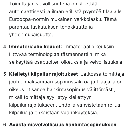
Toimittajan velvollisuutena on lähettää
automaattisesti ja ilman erillistä pyyntöä tilaajalle
Eurooppa-normin mukainen verkkolasku. Tämä
parantaa laskutuksen tehokkuutta ja
yhdenmukaisuutta.
Immateriaalioikeudet
: Immateriaalioikeuksiin
liittyvää terminologiaa täsmennettiin, mikä
selkeyttää osapuolten oikeuksia ja velvollisuuksia.
Kielletyt kilpailunrajoitukset
: Jatkossa toimittaja
joutuu maksamaan sopimussakkoa ja tilaajalla on
oikeus irtisanoa hankintasopimus välittömästi,
mikäli toimittaja syyllistyy kiellettyyn
kilpailunrajoitukseen. Ehdolla vahvistetaan reilua
kilpailua ja ehkäistään väärinkäytöksiä.
Avustamisvelvollisuus hankintasopimuksen