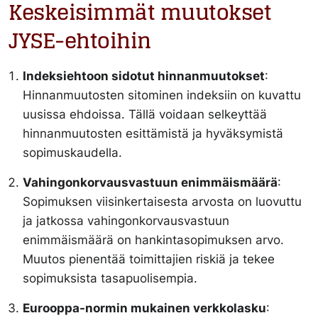
Keskeisimmät muutokset
JYSE-ehtoihin
Indeksiehtoon sidotut hinnanmuutokset
:
Hinnanmuutosten sitominen indeksiin on kuvattu
uusissa ehdoissa. Tällä voidaan selkeyttää
hinnanmuutosten esittämistä ja hyväksymistä
sopimuskaudella.
Vahingonkorvausvastuun enimmäismäärä
:
Sopimuksen viisinkertaisesta arvosta on luovuttu
ja jatkossa vahingonkorvausvastuun
enimmäismäärä on hankintasopimuksen arvo.
Muutos pienentää toimittajien riskiä ja tekee
sopimuksista tasapuolisempia.
Eurooppa-normin mukainen verkkolasku
: