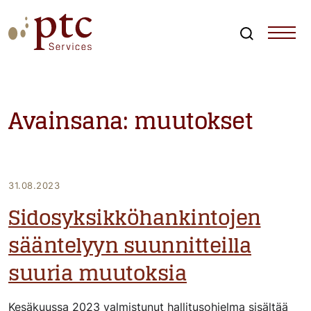
Skip
to
content
Search
PTCServices
Suomen johtava julkisten hankintojen asiantuntija ja
kouluttaja
Avainsana:
muutokset
31.08.2023
Sidosyksikköhankintojen
sääntelyyn suunnitteilla
suuria muutoksia
Kesäkuussa 2023 valmistunut hallitusohjelma sisältää