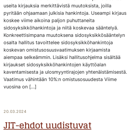
useita kirjauksia merkittävistä muutoksista, joilla
pyritään ohjaamaan julkisia hankintoja. Useampi kirjaus
koskee viime aikoina paljon puhuttaneita
sidosyksikköhankintoja ja niitä koskevaa sääntelyä.
Konkreettisimpana muutoksena sidosyksikkösääntelyn
osalta hallitus tavoittelee sidosyksikköhankintoja
koskevan omistusosuusvaatimuksen kirjaamista
aiempaa selkeämmin. Lisäksi hallitusohjelma sisältää
kirjaukset sidosyksikköhankintojen käyttöalan
kaventamisesta ja ulosmyyntirajojen yhtenäistämisestä.
Vaatimus vähintään 10%:n omistusosuudesta Viime
vuosina on […]
20.03.2024
JIT-ehdot uudistuvat