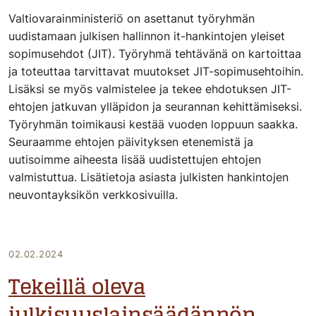
Valtiovarainministeriö on asettanut työryhmän
uudistamaan julkisen hallinnon it-hankintojen yleiset
sopimusehdot (JIT). Työryhmä tehtävänä on kartoittaa
ja toteuttaa tarvittavat muutokset JIT-sopimusehtoihin.
Lisäksi se myös valmistelee ja tekee ehdotuksen JIT-
ehtojen jatkuvan ylläpidon ja seurannan kehittämiseksi.
Työryhmän toimikausi kestää vuoden loppuun saakka.
Seuraamme ehtojen päivityksen etenemistä ja
uutisoimme aiheesta lisää uudistettujen ehtojen
valmistuttua. Lisätietoja asiasta julkisten hankintojen
neuvontayksikön verkkosivuilla.
02.02.2024
Tekeillä oleva
julkisuuslainsäädännön