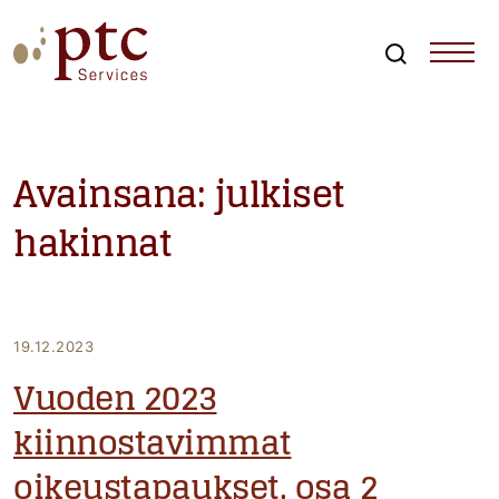
Skip
to
content
Search
PTCServices
Suomen johtava julkisten hankintojen asiantuntija ja
kouluttaja
Avainsana:
julkiset
hakinnat
19.12.2023
Vuoden 2023
kiinnostavimmat
oikeustapaukset, osa 2