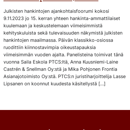
Julkisten hankintojen ajankohtaisfoorumi kokosi
9.11.2023 jo 15. kerran yhteen hankinta-ammattilaiset
kuulemaan ja keskustelemaan viimeisimmistä
kehityskuluista sekä tulevaisuuden näkymistä julkisten
hankintojen maailmassa. Päivän klassikko-osiossa
ruodittiin kiinnostavimpia oikeustapauksia
viimeisimmän vuoden ajalta. Panelisteina toimivat tänä
vuonna Saila Eskola PTCS:ltä, Anna Kuusniemi-Laine
Castrén & Snellman Oy:stä ja Mika Pohjonen Frontia
Asianajotoimisto Oy:stä. PTCS:n juristiharjoittelija Lasse
Lipsanen on koonnut kuudesta käsitellystä […]