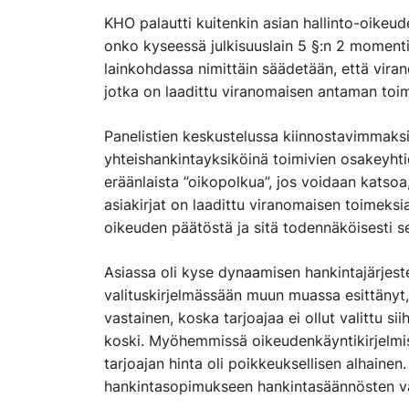
KHO palautti kuitenkin asian hallinto-oikeude
onko kyseessä julkisuuslain 5 §:n 2 momenti
lainkohdassa nimittäin säädetään, että virano
jotka on laadittu viranomaisen antaman toi
Panelistien keskustelussa kiinnostavimmaks
yhteishankintayksiköinä toimivien osakeyhtiö
eräänlaista ”oikopolkua”, jos voidaan katso
asiakirjat on laadittu viranomaisen toimeksi
oikeuden päätöstä ja sitä todennäköisesti s
Asiassa oli kyse dynaamisen hankintajärjestel
valituskirjelmässään muun muassa esittänyt, 
vastainen, koska tarjoajaa ei ollut valittu si
koski. Myöhemmissä oikeudenkäyntikirjelmissä
tarjoajan hinta oli poikkeuksellisen alhainen. 
hankintasopimukseen hankintasäännösten v