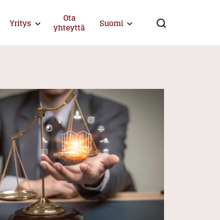
Ota
Yritys
Suomi
Expand child menu
Expand child menu
yhteyttä
Search