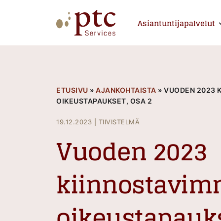
Skip
to
Asiantuntijapalvelut
E
content
PTCServices
Suomen johtava julkisten hankintojen asiantu
ETUSIVU
»
AJANKOHTAISTA
»
VUODEN 2023 
OIKEUSTAPAUKSET, OSA 2
19.12.2023
|
TIIVISTELMÄ
Vuoden 2023
kiinnostavim
oikeustapauks