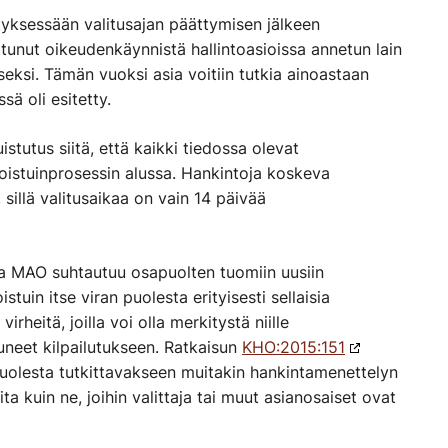
lityksessään valitusajan päättymisen jälkeen
unut oikeudenkäynnistä hallintoasioissa annetun lain
seksi. Tämän vuoksi asia voitiin tutkia ainoastaan
sä oli esitetty.
istutus siitä, että kaikki tiedossa olevat
ioistuinprosessin alussa. Hankintoja koskeva
sillä valitusaikaa on vain 14 päivää
kka MAO suhtautuu osapuolten tuomiin uusiin
istuin itse viran puolesta erityisesti sellaisia
rheitä, joilla voi olla merkitystä niille
istuneet kilpailutukseen. Ratkaisun
KHO:2015:151
puolesta tutkittavakseen muitakin hankintamenettelyn
a kuin ne, joihin valittaja tai muut asianosaiset ovat