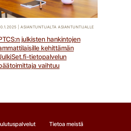
10.1.2025
|
ASIANTUNTIJALTA ASIANTUNTIJALLE
PTCS:n julkisten hankintojen
ammattilaisille kehittämän
JulkiSet.fi-tietopalvelun
päätoimittaja vaihtuu
ulutuspalvelut
Tietoa meistä