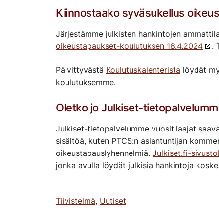
Kiinnostaako syväsukellus oikeus
Järjestämme julkisten hankintojen ammattila
oikeustapaukset-koulutuksen 18.4.2024
.
Päivittyvästä
Koulutuskalenterista
löydät my
koulutuksemme.
Oletko jo Julkiset-tietopalvelumme
Julkiset-tietopalvelumme vuositilaajat saav
sisältöä, kuten PTCS:n asiantuntijan kommen
oikeustapauslyhennelmiä.
Julkiset.fi-sivusto
jonka avulla löydät julkisia hankintoja koske
Tiivistelmä
,
Uutiset