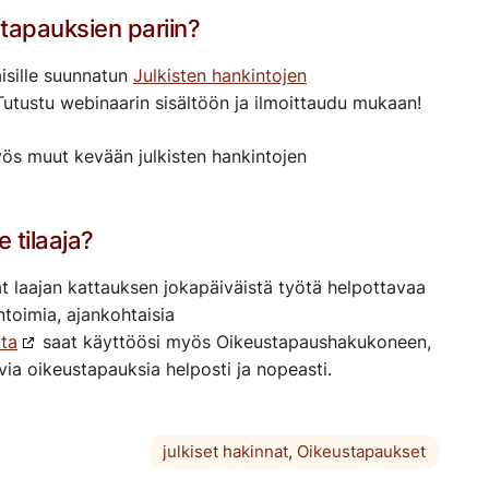
tapauksien pariin?
isille suunnatun
Julkisten hankintojen
 Tutustu webinaarin sisältöön ja ilmoittaudu mukaan!
ös muut kevään julkisten hankintojen
 tilaaja?
at laajan kattauksen jokapäiväistä työtä helpottavaa
toimia, ajankohtaisia
lta
saat käyttöösi myös Oikeustapaushakukoneen,
via oikeustapauksia helposti ja nopeasti.
julkiset hakinnat
,
Oikeustapaukset