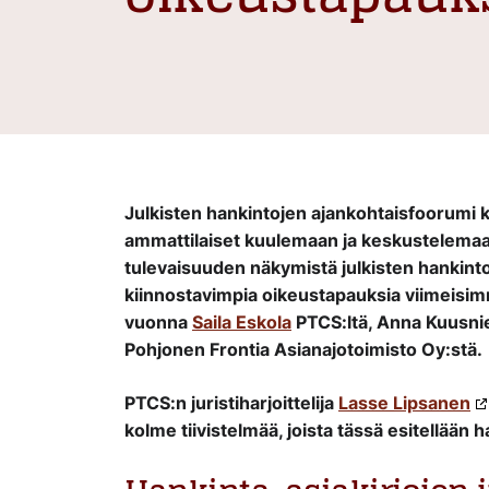
Julkisten hankintojen ajankohtaisfoorumi k
ammattilaiset kuulemaan ja keskustelemaa
tulevaisuuden näkymistä julkisten hankinto
kiinnostavimpia oikeustapauksia viimeisimm
vuonna
Saila Eskola
PTCS:ltä, Anna Kuusnie
Pohjonen Frontia Asianajotoimisto Oy:stä.
PTCS:n juristiharjoittelija
Lasse Lipsanen
kolme tiivistelmää, joista tässä esitellään 