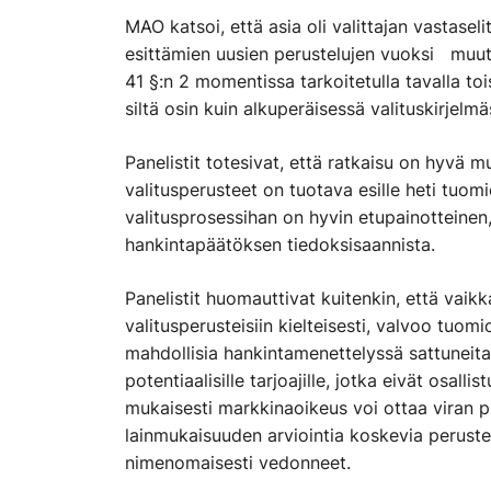
MAO katsoi, että asia oli valittajan vastase
esittämien uusien perustelujen vuoksi muutt
41 §:n 2 momentissa tarkoitetulla tavalla toi
siltä osin kuin alkuperäisessä valituskirjelmäs
Panelistit totesivat, että ratkaisu on hyvä mu
valitusperusteet on tuotava esille heti tuom
valitusprosessihan on hyvin etupainotteinen, 
hankintapäätöksen tiedoksisaannista.
Panelistit huomauttivat kuitenkin, että vai
valitusperusteisiin kielteisesti, valvoo tuomio
mahdollisia hankintamenettelyssä sattuneita vi
potentiaalisille tarjoajille, jotka eivät osall
mukaisesti markkinaoikeus voi ottaa viran 
lainmukaisuuden arviointia koskevia perusteit
nimenomaisesti vedonneet.