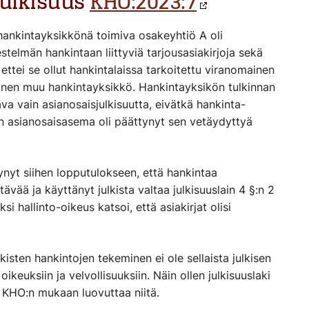
julkisuus
KHO:2023:7
ishankintayksikkönä toimiva osakeyhtiö A oli
estelmän hankintaan liittyviä tarjousasiakirjoja sekä
 ettei se ollut hankintalaissa tarkoitettu viranomainen
inen muu hankintayksikkö. Hankintayksikön tulkinnan
a vain asianosaisjulkisuutta, eivätkä hankinta-
 B:n asianosaisasema oli päättynyt sen vetäydyttyä
tynyt siihen lopputulokseen, että hankintaa
tävää ja käyttänyt julkista valtaa julkisuuslain 4 §:n 2
i hallinto-oikeus katsoi, että asiakirjat olisi
lkisten hankintojen tekeminen ei ole sellaista julkisen
 oikeuksiin ja velvollisuuksiin. Näin ollen julkisuuslaki
ut KHO:n mukaan luovuttaa niitä.