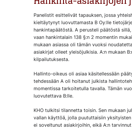
Hankinta-asiakirjojen 
Panelistit esittelivät tapauksen, jossa yhte
kieltäytynyt luovuttamasta B Oy:lle tietojärj
hankintapäätöstä. A perusteli päätöstä sillä,
vaan hankintalain 138 §:n 2 momentin muka
mukaan asiassa oli tämän vuoksi noudatettav
asiakirjat olleet yleisöjulkisia. A:n mukaan
kilpailutuksesta.
Hallinto-oikeus oli asiaa käsitellessään pää
tehdessään A oli hoitanut julkista hallintoteh
momentissa tarkoitetulla tavalla. Tämän vuoks
luovutettava B:lle.
KHO tulkitsi tilannetta toisin. Sen mukaan ju
vallan käyttöä, jolla puututtaisiin yksityisten
ei soveltunut asiakirjoihin, eikä A:n tarvinn