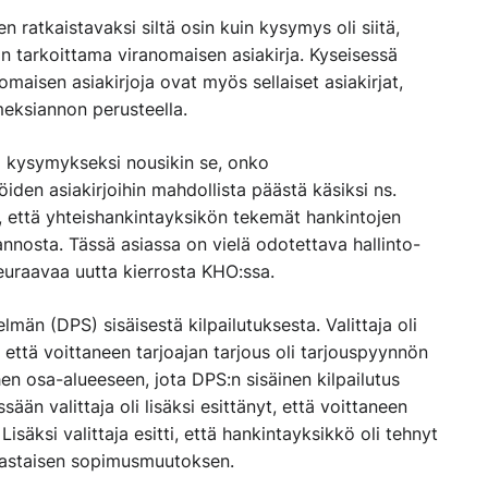
n ratkaistavaksi siltä osin kuin kysymys oli siitä,
n tarkoittama viranomaisen asiakirja. Kyseisessä
maisen asiakirjoja ovat myös sellaiset asiakirjat,
meksiannon perusteella.
i kysymykseksi nousikin se, onko
iden asiakirjoihin mahdollista päästä käsiksi ns.
a, että yhteishankintayksikön tekemät hankintojen
annosta. Tässä asiassa on vielä odotettava hallinto-
euraavaa uutta kierrosta KHO:ssa.
män (DPS) sisäisestä kilpailutuksesta. Valittaja oli
että voittaneen tarjoajan tarjous oli tarjouspyynnön
ihen osa-alueeseen, jota DPS:n sisäinen kilpailutus
än valittaja oli lisäksi esittänyt, että voittaneen
Lisäksi valittaja esitti, että hankintayksikkö oli tehnyt
astaisen sopimusmuutoksen.