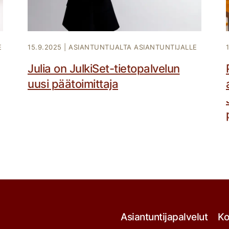
E
15.9.2025
|
ASIANTUNTIJALTA ASIANTUNTIJALLE
Julia on JulkiSet-tietopalvelun
uusi päätoimittaja
Asiantuntijapalvelut
Ko