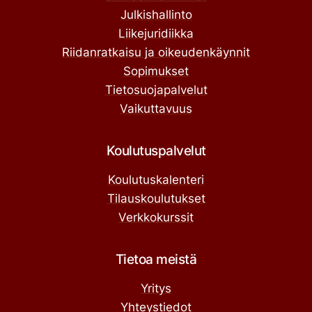
Julkishallinto
Liikejuridiikka
Riidanratkaisu ja oikeudenkäynnit
Sopimukset
Tietosuojapalvelut
Vaikuttavuus
Koulutuspalvelut
Koulutuskalenteri
Tilauskoulutukset
Verkkokurssit
Tietoa meistä
Yritys
Yhteystiedot