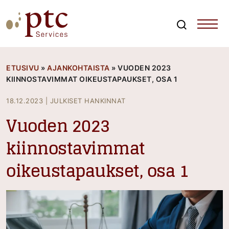
Skip
to
content
Search
PTCServices
Suomen johtava julkisten hankintojen asiantuntija ja
kouluttaja
ETUSIVU
»
AJANKOHTAISTA
»
VUODEN 2023
KIINNOSTAVIMMAT OIKEUSTAPAUKSET, OSA 1
18.12.2023
|
JULKISET HANKINNAT
Vuoden 2023
kiinnostavimmat
oikeustapaukset, osa 1