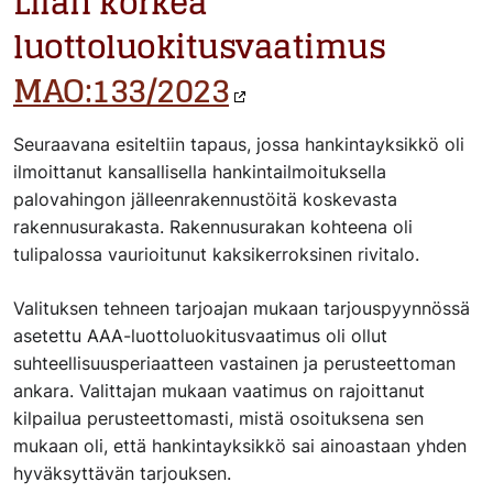
Liian korkea
luottoluokitusvaatimus
MAO:133/2023
Seuraavana esiteltiin tapaus, jossa hankintayksikkö oli
ilmoittanut kansallisella hankintailmoituksella
palovahingon jälleenrakennustöitä koskevasta
rakennusurakasta. Rakennusurakan kohteena oli
tulipalossa vaurioitunut kaksikerroksinen rivitalo.
Valituksen tehneen tarjoajan mukaan tarjouspyynnössä
asetettu AAA-luottoluokitusvaatimus oli ollut
suhteellisuusperiaatteen vastainen ja perusteettoman
ankara. Valittajan mukaan vaatimus on rajoittanut
kilpailua perusteettomasti, mistä osoituksena sen
mukaan oli, että hankintayksikkö sai ainoastaan yhden
hyväksyttävän tarjouksen.