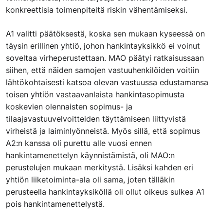
konkreettisia toimenpiteitä riskin vähentämiseksi.
A1 valitti päätöksestä, koska sen mukaan kyseessä on
täysin erillinen yhtiö, johon hankintayksikkö ei voinut
soveltaa virheperustettaan. MAO päätyi ratkaisussaan
siihen, että näiden samojen vastuuhenkilöiden voitiin
lähtökohtaisesti katsoa olevan vastuussa edustamansa
toisen yhtiön vastaavanlaista hankintasopimusta
koskevien olennaisten sopimus- ja
tilaajavastuuvelvoitteiden täyttämiseen liittyvistä
virheistä ja laiminlyönneistä. Myös sillä, että sopimus
A2:n kanssa oli purettu alle vuosi ennen
hankintamenettelyn käynnistämistä, oli MAO:n
perustelujen mukaan merkitystä. Lisäksi kahden eri
yhtiön liiketoiminta-ala oli sama, joten tälläkin
perusteella hankintayksiköllä oli ollut oikeus sulkea A1
pois hankintamenettelystä.