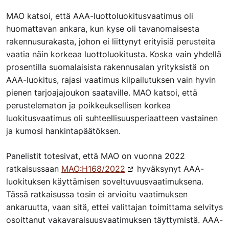
MAO katsoi, että AAA-luottoluokitusvaatimus oli
huomattavan ankara, kun kyse oli tavanomaisesta
rakennusurakasta, johon ei liittynyt erityisiä perusteita
vaatia näin korkeaa luottoluokitusta. Koska vain yhdellä
prosentilla suomalaisista rakennusalan yrityksistä on
AAA-luokitus, rajasi vaatimus kilpailutuksen vain hyvin
pienen tarjoajajoukon saataville. MAO katsoi, että
perustelematon ja poikkeuksellisen korkea
luokitusvaatimus oli suhteellisuusperiaatteen vastainen
ja kumosi hankintapäätöksen.
Panelistit totesivat, että MAO on vuonna 2022
ratkaisussaan
MAO:H168/​2022
hyväksynyt AAA-
luokituksen käyttämisen soveltuvuusvaatimuksena.
Tässä ratkaisussa tosin ei arvioitu vaatimuksen
ankaruutta, vaan sitä, ettei valittajan toimittama selvitys
osoittanut vakavaraisuusvaatimuksen täyttymistä. AAA-