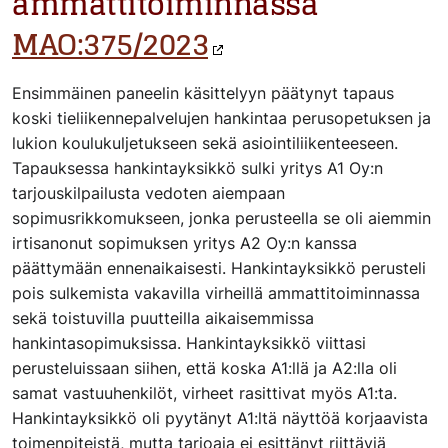
ammattitoiminnassa
MAO:375/2023
Ensimmäinen paneelin käsittelyyn päätynyt tapaus
koski tieliikennepalvelujen hankintaa perusopetuksen ja
lukion koulukuljetukseen sekä asiointiliikenteeseen.
Tapauksessa hankintayksikkö sulki yritys A1 Oy:n
tarjouskilpailusta vedoten aiempaan
sopimusrikkomukseen, jonka perusteella se oli aiemmin
irtisanonut sopimuksen yritys A2 Oy:n kanssa
päättymään ennenaikaisesti. Hankintayksikkö perusteli
pois sulkemista vakavilla virheillä ammattitoiminnassa
sekä toistuvilla puutteilla aikaisemmissa
hankintasopimuksissa. Hankintayksikkö viittasi
perusteluissaan siihen, että koska A1:llä ja A2:lla oli
samat vastuuhenkilöt, virheet rasittivat myös A1:ta.
Hankintayksikkö oli pyytänyt A1:ltä näyttöä korjaavista
toimenpiteistä, mutta tarjoaja ei esittänyt riittäviä