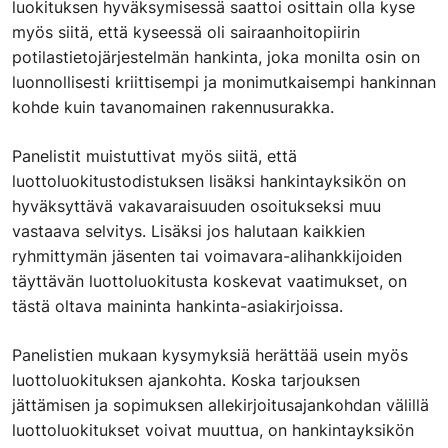
luokituksen hyväksymisessä saattoi osittain olla kyse
myös siitä, että kyseessä oli sairaanhoitopiirin
potilastietojärjestelmän hankinta, joka monilta osin on
luonnollisesti kriittisempi ja monimutkaisempi hankinnan
kohde kuin tavanomainen rakennusurakka.
Panelistit muistuttivat myös siitä, että
luottoluokitustodistuksen lisäksi hankintayksikön on
hyväksyttävä vakavaraisuuden osoitukseksi muu
vastaava selvitys. Lisäksi jos halutaan kaikkien
ryhmittymän jäsenten tai voimavara-alihankkijoiden
täyttävän luottoluokitusta koskevat vaatimukset, on
tästä oltava maininta hankinta-asiakirjoissa.
Panelistien mukaan kysymyksiä herättää usein myös
luottoluokituksen ajankohta. Koska tarjouksen
jättämisen ja sopimuksen allekirjoitusajankohdan välillä
luottoluokitukset voivat muuttua, on hankintayksikön