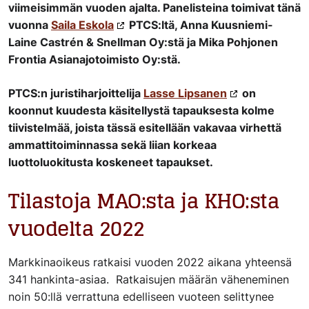
viimeisimmän vuoden ajalta. Panelisteina toimivat tänä
vuonna
Saila Eskola
PTCS:ltä, Anna Kuusniemi-
Laine Castrén & Snellman Oy:stä ja Mika Pohjonen
Frontia Asianajotoimisto Oy:stä.
PTCS:n juristiharjoittelija
Lasse Lipsanen
on
koonnut kuudesta käsitellystä tapauksesta kolme
tiivistelmää, joista tässä esitellään vakavaa virhettä
ammattitoiminnassa sekä liian korkeaa
luottoluokitusta koskeneet tapaukset.
Tilastoja MAO:sta ja KHO:sta
vuodelta 2022
Markkinaoikeus ratkaisi vuoden 2022 aikana yhteensä
341 hankinta-asiaa. Ratkaisujen määrän väheneminen
noin 50:llä verrattuna edelliseen vuoteen selittynee