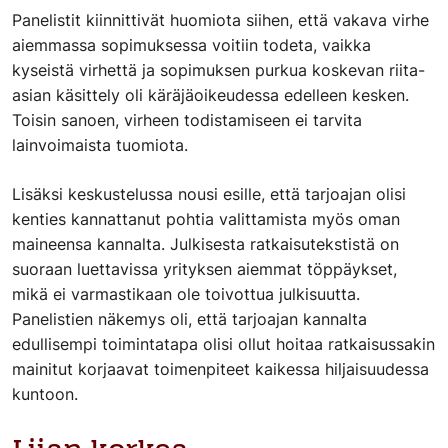
Panelistit kiinnittivät huomiota siihen, että vakava virhe
aiemmassa sopimuksessa voitiin todeta, vaikka
kyseistä virhettä ja sopimuksen purkua koskevan riita-
asian käsittely oli käräjäoikeudessa edelleen kesken.
Toisin sanoen, virheen todistamiseen ei tarvita
lainvoimaista tuomiota.
Lisäksi keskustelussa nousi esille, että tarjoajan olisi
kenties kannattanut pohtia valittamista myös oman
maineensa kannalta. Julkisesta ratkaisutekstistä on
suoraan luettavissa yrityksen aiemmat töppäykset,
mikä ei varmastikaan ole toivottua julkisuutta.
Panelistien näkemys oli, että tarjoajan kannalta
edullisempi toimintatapa olisi ollut hoitaa ratkaisussakin
mainitut korjaavat toimenpiteet kaikessa hiljaisuudessa
kuntoon.