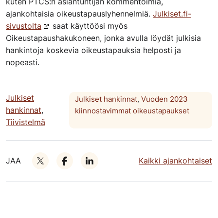
kuten PTCS:n asiantuntijan kommentoimia,
ajankohtaisia oikeustapauslyhennelmiä.
Julkiset.fi-
sivustolta
saat käyttöösi myös
Oikeustapaushakukoneen, jonka avulla löydät julkisia
hankintoja koskevia oikeustapauksia helposti ja
nopeasti.
Julkiset
Julkiset hankinnat
,
Vuoden 2023
hankinnat
,
kiinnostavimmat oikeustapaukset
Tiivistelmä
JAA
Kaikki ajankohtaiset