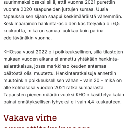
suurimmaksi osaksi sillä, että vuonna 2021 purettiin
vuonna 2020 saapuneiden juttujen sumaa. Uusia
tapauksia sen sijaan saapui keskimääräistä vähemmän.
Keskimääräinen hankinta-asioiden käsittelyaika oli 6,5
kuukautta, mikä on samaa luokkaa kuin parina
edeltävänäkin vuonna.
KHO:ssa vuosi 2022 oli poikkeuksellinen, sillä tilastojen
mukaan vuoden aikana ei annettu yhtäkään hankinta-
asiaratkaisua, jossa markkinaoikeuden antamaa
päätöstä olisi muutettu. Hankintaratkaisuja annettiin
muutoinkin poikkeuksellisen vähän – vain 20 – mikä on
alle kolmasosa vuoden 2021 ratkaisumäärästä.
Tapausten pienen määrän vuoksi KHO:n käsittelyaikakin
painui ennätyksellisen lyhyeksi eli vain 4,4 kuukauteen.
Vakava virhe