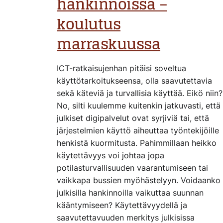
hankinnoissa –
koulutus
marraskuussa
ICT-ratkaisujenhan pitäisi soveltua
käyttötarkoitukseensa, olla saavutettavia
sekä käteviä ja turvallisia käyttää. Eikö niin?
No, silti kuulemme kuitenkin jatkuvasti, että
julkiset digipalvelut ovat syrjiviä tai, että
järjestelmien käyttö aiheuttaa työntekijöille
henkistä kuormitusta. Pahimmillaan heikko
käytettävyys voi johtaa jopa
potilasturvallisuuden vaarantumiseen tai
vaikkapa bussien myöhästelyyn. Voidaanko
julkisilla hankinnoilla vaikuttaa suunnan
kääntymiseen? Käytettävyydellä ja
saavutettavuuden merkitys julkisissa