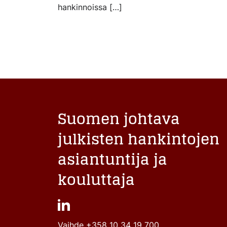
hankinnoissa […]
Suomen johtava
julkisten hankintojen
asiantuntija ja
kouluttaja
Vaihde
+358 10 34 19 700