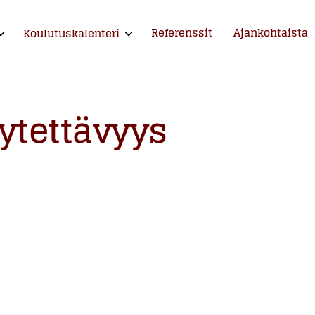
Referenssit
Ajankohtaista
Koulutuskalenteri
xpand child menu
Expand child menu
ntija ja kouluttaja
ytettävyys