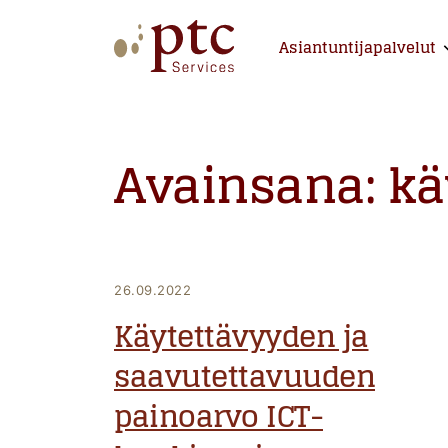
Skip
to
Asiantuntijapalvelut
E
content
PTCServices
Suomen johtava julkisten hankintojen asiantu
Avainsana:
kä
26.09.2022
Käytettävyyden ja
saavutettavuuden
painoarvo ICT-