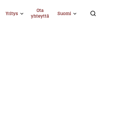
Ota
Yritys
Suomi
Expand child menu
Expand child menu
yhteyttä
Search