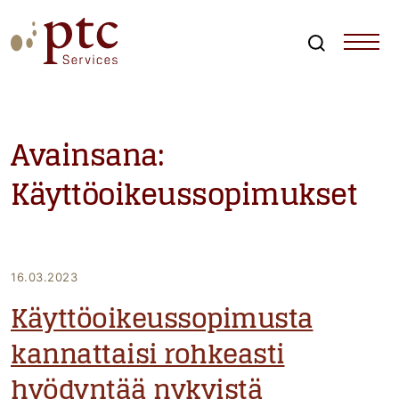
Skip
to
content
Search
PTCServices
Suomen johtava julkisten hankintojen asiantuntija ja
kouluttaja
Avainsana:
Käyttöoikeussopimukset
16.03.2023
Käyttöoikeussopimusta
kannattaisi rohkeasti
hyödyntää nykyistä