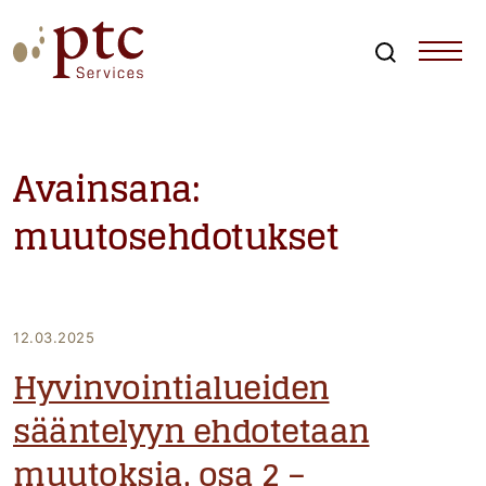
Skip
to
content
Search
PTCServices
Suomen johtava julkisten hankintojen asiantuntija ja
kouluttaja
Avainsana:
muutosehdotukset
12.03.2025
Hyvinvointialueiden
sääntelyyn ehdotetaan
muutoksia, osa 2 –