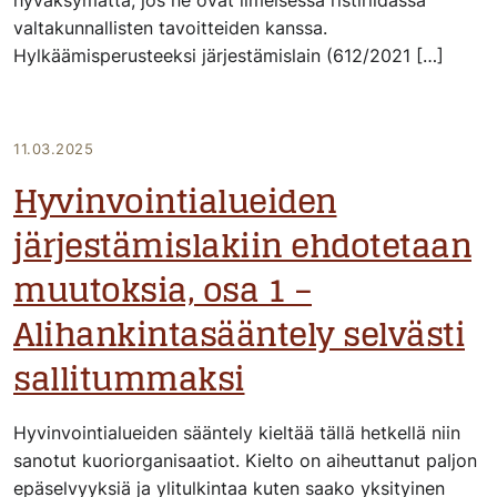
hyväksymättä, jos ne ovat ilmeisessä ristiriidassa
valtakunnallisten tavoitteiden kanssa.
Hylkäämisperusteeksi järjestämislain (612/2021 […]
11.03.2025
Hyvinvointialueiden
järjestämislakiin ehdotetaan
muutoksia, osa 1 –
Alihankintasääntely selvästi
sallitummaksi
Hyvinvointialueiden sääntely kieltää tällä hetkellä niin
sanotut kuoriorganisaatiot. Kielto on aiheuttanut paljon
epäselvyyksiä ja ylitulkintaa kuten saako yksityinen