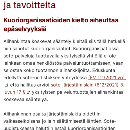
ja tavoitteita
Kuoriorganisaatioiden kielto aiheuttaa
epäselvyyksiä
Alihankintaa koskevat sääntely kieltää siis tällä hetkellä
niin sanotut kuoriorganisaatiot. Kuoriorganisaatiossa
sote-palveluja tuottavalla yksityisellä yhtiöllä ei ole
lainkaan omaa henkilöstöä palveluntuottamiseen, vaan
se ostaa koko tuotannon alihankkijoilta. Eduskunta
edellytti sote-uudistuksen yhteydessä
(EV 111/2021 vp),
että hallitus arvioi
sote-järjestämislain (612/2021) 3.
luvun 17 §
yksityisten palveluntuottajien alihankintaa
koskevaa sääntelyä.
Alihankinnan osalta järjestämislakia pidettiin
vaikeaselkoisena jo lain säätämisestä lähtien. Sote-
uudistuksessa haluttiin estää kuoriorganisaatioiden