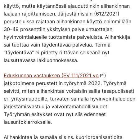
käyttö, mutta käytännössä ajauduttiinkin alihankinnan
laajaan rajoittamiseen. Järjestämislain (612/2021)
perusteluissa rajataan alihankinnan käyttö enimmillään
30–49 prosenttiin yksityisen palveluntuottajan
hyvinvointialueelle tuottamista palveluista. Alihankkija
sai tuottaa vain täydentävää palvelua. Termiä
”täydentävä” ei pidetty riittävän selkeänä nyt
lausuttavassa lakiluonnoksessa.
Eduskunnan vastauksen (EV 111/2021 vp
)
jatkotoimena perustettiin työryhmä 2022. Työryhmä
selvitti, miten alihankintaa voitaisiin sallia tasapuolisesti
eri yritysmuodoille, turvaten samalla hyvinvointialueiden
järjestämisvastuu ja valvontamahdollisuudet.
Työryhmän esitykset ovat nyt siis edenneet
lausuntokierrokselle.
Alihankintaa ja samalla siis ns. kuoriorganisaatioita