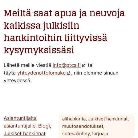
Meiltä saat apua ja neuvoja
kaikissa julkisiin
hankintoihin liittyvissä
kysymyksissäsi
Lähetä meille viestiä
info@ptcs.fi
tai
täytä
yhteydenottolomake
, niin olemme sinuun
yhteydessä.
Asiantuntijalta
alihankinta
,
Julkiset hankinnat
,
asiantuntijalle
,
Blogi
,
muutosehdotukset
,
Julkiset hankinnat
sotesääntely
,
tarjoaja