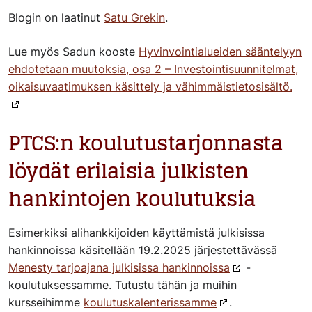
Blogin on laatinut
Satu Grekin
.
Lue myös Sadun kooste
Hyvinvointialueiden sääntelyyn
ehdotetaan muutoksia, osa 2 – Investointisuunnitelmat,
oikaisuvaatimuksen käsittely ja vähimmäistietosisältö.
PTCS:n koulutustarjonnasta
löydät erilaisia julkisten
hankintojen koulutuksia
Esimerkiksi alihankkijoiden käyttämistä julkisissa
hankinnoissa käsitellään 19.2.2025 järjestettävässä
Menesty tarjoajana julkisissa hankinnoissa
-
koulutuksessamme. Tutustu tähän ja muihin
kursseihimme
koulutuskalenterissamme
.