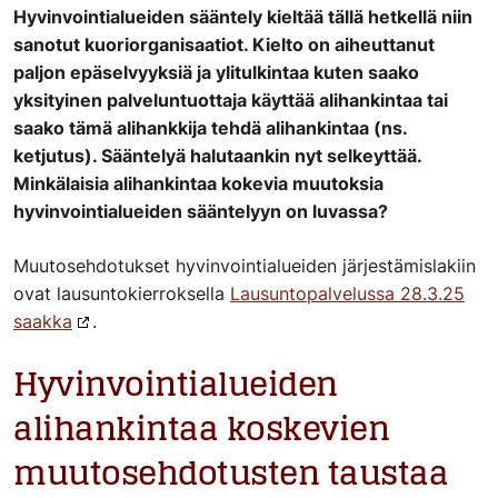
Hyvinvointialueiden sääntely kieltää tällä hetkellä niin
sanotut kuoriorganisaatiot. Kielto on aiheuttanut
paljon epäselvyyksiä ja ylitulkintaa kuten saako
yksityinen palveluntuottaja käyttää alihankintaa tai
saako tämä alihankkija tehdä alihankintaa (ns.
ketjutus). Sääntelyä halutaankin nyt selkeyttää.
Minkälaisia alihankintaa kokevia muutoksia
hyvinvointialueiden sääntelyyn on luvassa?
Muutosehdotukset hyvinvointialueiden järjestämislakiin
ovat lausuntokierroksella
Lausuntopalvelussa 28.3.25
saakka
.
Hyvinvointialueiden
alihankintaa koskevien
muutosehdotusten taustaa