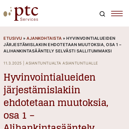
Skip
to
content
Search
PTCServices
Suomen johtava julkisten hankintojen asiantuntija ja
kouluttaja
ETUSIVU
»
AJANKOHTAISTA
»
HYVINVOINTIALUEIDEN
JÄRJESTÄMISLAKIIN EHDOTETAAN MUUTOKSIA, OSA 1 –
ALIHANKINTASÄÄNTELY SELVÄSTI SALLITUMMAKSI
11.3.2025
|
ASIANTUNTIJALTA ASIANTUNTIJALLE
Hyvinvointialueiden
järjestämislakiin
ehdotetaan muutoksia,
osa 1 –
Alihankintasääntely