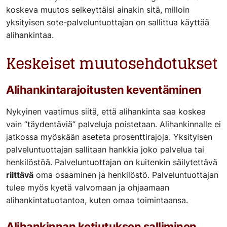
koskeva muutos selkeyttäisi ainakin sitä, milloin
yksityisen sote-palveluntuottajan on sallittua käyttää
alihankintaa.
Keskeiset muutosehdotukset
Alihankintarajoitusten keventäminen
Nykyinen vaatimus siitä, että alihankinta saa koskea
vain ”täydentäviä” palveluja poistetaan. Alihankinnalle ei
jatkossa myöskään aseteta prosenttirajoja. Yksityisen
palveluntuottajan sallitaan hankkia joko palvelua tai
henkilöstöä. Palveluntuottajan on kuitenkin säilytettävä
riittävä
oma osaaminen ja henkilöstö. Palveluntuottajan
tulee myös kyetä valvomaan ja ohjaamaan
alihankintatuotantoa, kuten omaa toimintaansa.
Alihankinnan ketjutuksen salliminen