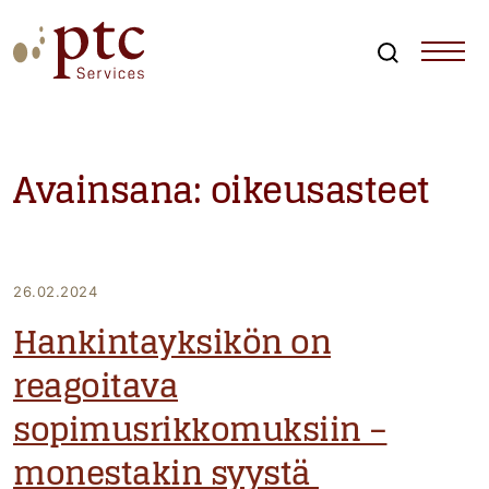
Skip
to
content
Search
PTCServices
Suomen johtava julkisten hankintojen asiantuntija ja
kouluttaja
Avainsana:
oikeusasteet
26.02.2024
Hankintayksikön on
reagoitava
sopimusrikkomuksiin –
monestakin syystä