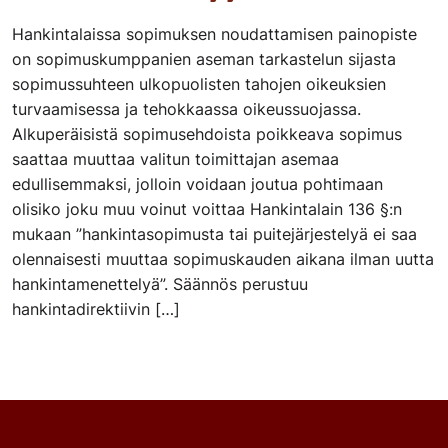
Hankintalaissa sopimuksen noudattamisen painopiste
on sopimuskumppanien aseman tarkastelun sijasta
sopimussuhteen ulkopuolisten tahojen oikeuksien
turvaamisessa ja tehokkaassa oikeussuojassa.
Alkuperäisistä sopimusehdoista poikkeava sopimus
saattaa muuttaa valitun toimittajan asemaa
edullisemmaksi, jolloin voidaan joutua pohtimaan
olisiko joku muu voinut voittaa Hankintalain 136 §:n
mukaan ”hankintasopimusta tai puitejärjestelyä ei saa
olennaisesti muuttaa sopimuskauden aikana ilman uutta
hankintamenettelyä”. Säännös perustuu
hankintadirektiivin […]