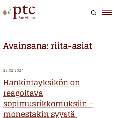
Skip
to
content
Search
PTCServices
Suomen johtava julkisten hankintojen asiantuntija ja
kouluttaja
Avainsana:
riita-asiat
26.02.2024
Hankintayksikön on
reagoitava
sopimusrikkomuksiin –
monestakin syystä