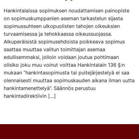
Hankintalaissa sopimuksen noudattamisen painopiste
on sopimuskumppanien aseman tarkastelun sijasta
sopimussuhteen ulkopuolisten tahojen oikeuksien
turvaamisessa ja tehokkaassa oikeussuojassa.
Alkuperäisistä sopimusehdoista poikkeava sopimus
saattaa muuttaa valitun toimittajan asemaa
edullisemmaksi, jolloin voidaan joutua pohtimaan
olisiko joku muu voinut voittaa Hankintalain 136 §:n
mukaan ”hankintasopimusta tai puitejärjestelyä ei saa
olennaisesti muuttaa sopimuskauden aikana ilman uutta
hankintamenettelyä”. Säännös perustuu
hankintadirektiivin […]