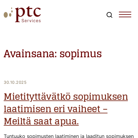
Skip
to
content
Search
PTCServices
Suomen johtava julkisten hankintojen asiantuntija ja
kouluttaja
Avainsana:
sopimus
30.10.2025
Mietityttävätkö sopimuksen
laatimisen eri vaiheet –
Meiltä saat apua.
Tuntuuko sopimusten laatiminen ja laaditun sopimuksen