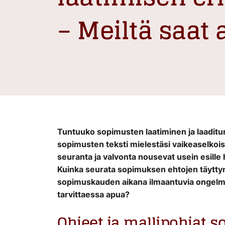
– Meiltä saat 
Tuntuuko sopimusten laatiminen ja laadit
sopimusten teksti mielestäsi vaikeaselkois
seuranta ja valvonta nousevat usein esille 
Kuinka seurata sopimuksen ehtojen täyttym
sopimuskauden aikana ilmaantuvia ongelmia
tarvittaessa apua?
Ohjeet ja mallipohjat 