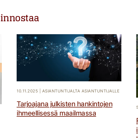
iinnostaa
10.11.2025
|
ASIANTUNTIJALTA ASIANTUNTIJALLE
Tarjoajana julkisten hankintojen
ihmeellisessä maailmassa