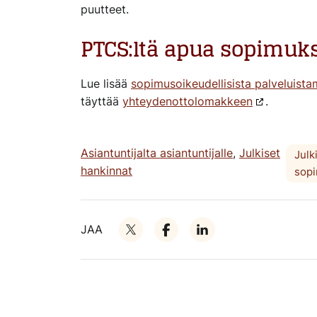
puutteet.
PTCS:ltä apua sopimuks
Lue lisää
sopimusoikeudellisista palveluist
täyttää
yhteydenottolomakkeen
.
Asiantuntijalta asiantuntijalle
,
Julkiset
Julk
hankinnat
sop
JAA