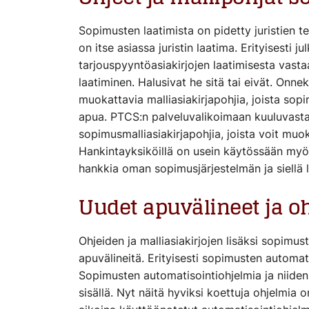
Sopimusten laatimista on pidetty juristien
on itse asiassa juristin laatima. Erityisesti j
tarjouspyyntöasiakirjojen laatimisesta vast
laatiminen. Halusivat he sitä tai eivät. Onne
muokattavia malliasiakirjapohjia, joista sop
apua. PTCS:n palveluvalikoimaan kuuluvast
sopimusmalliasiakirjapohjia, joista voit m
Hankintayksiköillä on usein käytössään myös
hankkia oman sopimusjärjestelmän ja siellä
Uudet apuvälineet ja o
Ohjeiden ja malliasiakirjojen lisäksi sopimu
apuvälineitä. Erityisesti sopimusten automat
Sopimusten automatisointiohjelmia ja niiden 
sisällä. Nyt näitä hyviksi koettuja ohjelmia