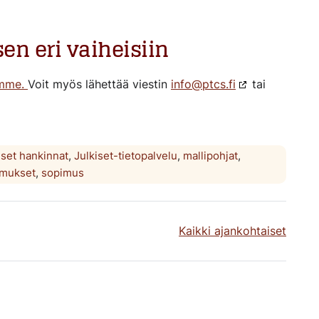
en eri vaiheisiin
amme.
Voit myös lähettää viestin
info@ptcs.fi
tai
iset hankinnat
,
Julkiset-tietopalvelu
,
mallipohjat
,
imukset
,
sopimus
Kaikki ajankohtaiset