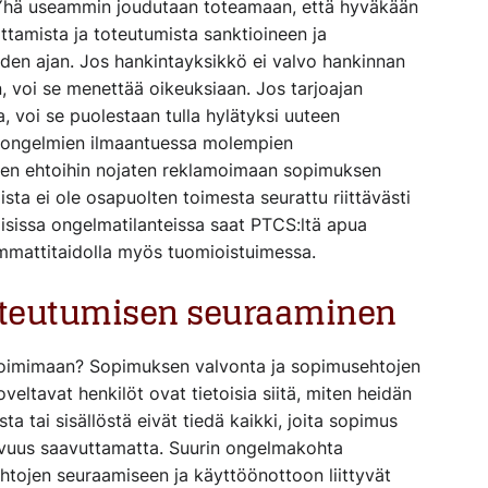
Yhä useammin joudutaan toteamaan, että hyväkään
ttamista ja toteutumista sanktioineen ja
en ajan. Jos hankintayksikkö ei valvo hankinnan
 voi se menettää oikeuksiaan. Jos tarjoajan
, voi se puolestaan tulla hylätyksi uuteen
en ongelmien ilmaantuessa molempien
en ehtoihin nojaten reklamoimaan sopimuksen
a ei ole osapuolten toimesta seurattu riittävästi
lisissa ongelmatilanteissa saat PTCS:ltä apua
ammattitaidolla myös tuomioistuimessa.
oteutumisen seuraaminen
toimimaan? Sopimuksen valvonta ja sopimusehtojen
eltavat henkilöt ovat tietoisia siitä, miten heidän
a tai sisällöstä eivät tiedä kaikki, joita sopimus
avuus saavuttamatta. Suurin ongelmakohta
htojen seuraamiseen ja käyttöönottoon liittyvät