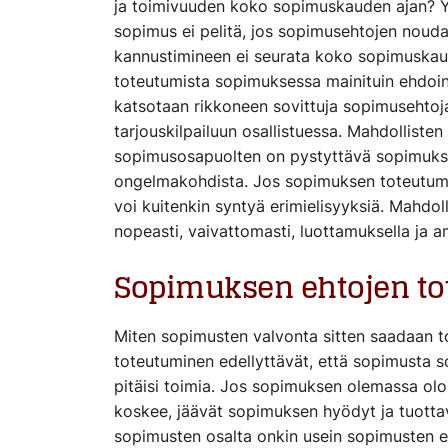
ja toimivuuden koko sopimuskauden ajan? 
sopimus ei pelitä, jos sopimusehtojen nouda
kannustimineen ei seurata koko sopimuskaud
toteutumista sopimuksessa mainituin ehdoin,
katsotaan rikkoneen sovittuja sopimusehtoja
tarjouskilpailuun osallistuessa. Mahdollist
sopimusosapuolten on pystyttävä sopimuks
ongelmakohdista. Jos sopimuksen toteutumist
voi kuitenkin syntyä erimielisyyksiä. Mahdol
nopeasti, vaivattomasti, luottamuksella ja 
Sopimuksen ehtojen t
Miten sopimusten valvonta sitten saadaan 
toteutuminen edellyttävät, että sopimusta sov
pitäisi toimia. Jos sopimuksen olemassa olost
koskee, jäävät sopimuksen hyödyt ja tuott
sopimusten osalta onkin usein sopimusten e