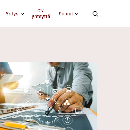
Ota
Yritys
Suomi
Expand child menu
Expand child menu
yhteyttä
Search