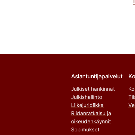
Asiantuntijapalvelut
Ko
Julkiset hankinnat
Ko
Julkishallinto
Ti
Liikejuridiikka
Ve
Riidanratkaisu ja
oikeudenkäynnit
Sopimukset