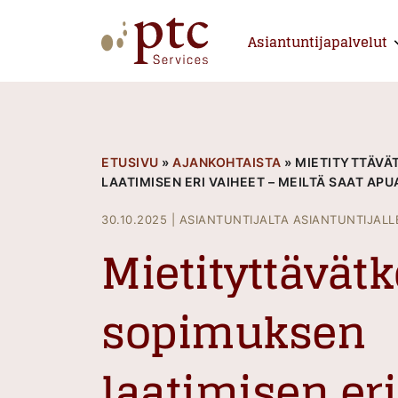
Skip
to
Asiantuntijapalvelut
E
content
PTCServices
Suomen johtava julkisten hankintojen asiantu
ETUSIVU
»
AJANKOHTAISTA
»
MIETITYTTÄVÄ
LAATIMISEN ERI VAIHEET – MEILTÄ SAAT APU
30.10.2025
|
ASIANTUNTIJALTA ASIANTUNTIJALL
Mietityttävätk
sopimuksen
laatimisen eri