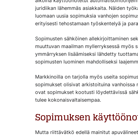
aikoina käyttöönotetut automatisointiohjelmi
juridiikan lähemmäs asiakkaita. Näiden työ
luomaan uusia sopimuksia vanhojen sopimust
erityisesti tehostamaan työskentelyä ja para
Sopimusten sähköinen allekirjoittaminen sek
muuttuvan maailman myllerryksessä myös so
ymmärryksen lisäämiseksi lähdetty tuottamaa
sopimusten luominen mahdolliseksi laajemm
Markkinoilla on tarjolla myös useita sopimush
sopimukset olisivat arkistoituina vanhoissa
ovat sopimukset kootusti löydettävissä sähkö
tulee kokonaisvaltaisempaa.
Sopimuksen käyttööno
Mutta riittävätkö edellä mainitut apuvälin