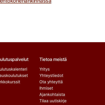
lentokonehankinnassa
ulutuspalvelut
Tietoa meistä
ulutuskalenteri
Yritys
lauskoulutukset
Yhteystiedot
rkkokurssit
Ota yhteyttä
Ihmiset
Ajankohtaista
Tilaa uutiskirje