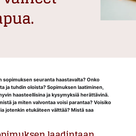
apua.
un sopimuksen seuranta haastavalta? Onko
ta ja tuhdin oloista? Sopimuksen laatiminen,
hyvin haasteellisina ja kysymyksiä herättävinä.
istä ja miten valvontaa voisi parantaa? Voisiko
 jotenkin etukäteen välttää? Mistä saa
sopimuksen laadintaan