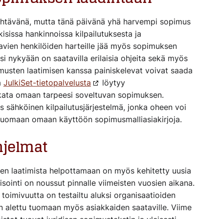
 tehtävänä, mutta tänä päivänä yhä harvempi sopimus
ulkisissa hankinnoissa kilpailutuksesta ja
aavien henkilöiden harteille jää myös sopimuksen
ksi nykyään on saatavilla erilaisia ohjeita sekä myös
imusten laatimisen kanssa painiskelevat voivat saada
a
JulkiSet-tietopalvelusta
löytyy
uokata omaan tarpeesi soveltuvan sopimuksen.
 sähköinen kilpailutusjärjestelmä, jonka oheen voi
 luomaan omaan käyttöön sopimusmalliasiakirjoja.
hjelmat
sten laatimista helpottamaan on myös kehitetty uusia
isointi on noussut pinnalle viimeisten vuosien aikana.
toimivuutta on testailtu aluksi organisaatioiden
 on alettu tuomaan myös asiakkaiden saataville. Viime