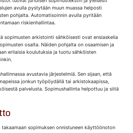
stot tuovat juridisen sopimustekstin ja yleisesti
kalujen avulla pystytään muun muassa helposti
en pohjalta. Automatisoinnin avulla pyritään
ntamaan riskienhallintaa.
ä sopimusten arkistointi sähköisesti ovat ensiaskelia
pimusten osalta. Näiden pohjalta on osaamisen ja
n erilaisia koulutuksia ja tuotu sähköisten
inkin.
allinnassa avustavia järjestelmiä. Sen sijaan, että
 mapeissa jonkun työpöydällä tai arkistokaapissa,
isestä palvelusta. Sopimushallinta helpottuu ja siitä
tto
eet takaamaan sopimuksen onnistuneen käyttöönoton