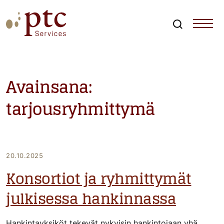
Skip
to
content
Search
PTCServices
Suomen johtava julkisten hankintojen asiantuntija ja
kouluttaja
Avainsana:
tarjousryhmittymä
20.10.2025
Konsortiot ja ryhmittymät
julkisessa hankinnassa
Hankintayksiköt tekevät nykyisin hankintojaan yhä