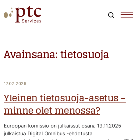
Skip
to
content
Search
PTCServices
Suomen johtava julkisten hankintojen asiantuntija ja
kouluttaja
Avainsana:
tietosuoja
17.02.2026
Yleinen tietosuoja-asetus –
minne olet menossa?
Euroopan komissio on julkaissut osana 19.11.2025
julkaistua Digital Omnibus -ehdotusta