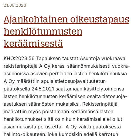
21.06.2023
Ajankohtainen oikeustapaus
henkilötunnusten
keräämisestä
KHO:2023:56 Tapauksen taustat Asuntoja vuokraava
rekisterinpitäjä A Oy keräsi säännönmukaisesti vuokra-
asunnoissa asuvien perheiden lasten henkilötunnuksia.
A Oy määrättiin apulaistietosuojavaltuutetun
päätöksellä 24.5.2021 saattamaan käsittelytoimensa
lasten henkilötunnusten keräämisen osalta tietosuoja-
asetuksen säännösten mukaisiksi. Rekisterinpitäjä
määrättiin myös poistamaan keräämänsä lasten
henkilötunnukset siltä osin kuin keräämiselle ei ollut
asianmukaista perustetta. A Oy valitti päätöksestä
hallinto-oikeuteen, joka kumosikin edellä kerrotun