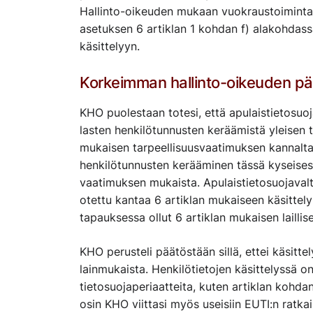
Hallinto-oikeuden mukaan vuokraustoimintaa h
asetuksen 6 artiklan 1 kohdan f) alakohdassa
käsittelyyn.
Korkeimman hallinto-oikeuden pää
KHO puolestaan totesi, että apulaistietosuo
lasten henkilötunnusten keräämistä yleisen 
mukaisen tarpeellisuusvaatimuksen kannalta
henkilötunnusten kerääminen tässä kyseises
vaatimuksen mukaista. Apulaistietosuojava
otettu kantaa 6 artiklan mukaiseen käsittely
tapauksessa ollut 6 artiklan mukaisen lailli
KHO perusteli päätöstään sillä, ettei käsitt
lainmukaista. Henkilötietojen käsittelyssä o
tietosuojaperiaatteita, kuten artiklan kohdan
osin KHO viittasi myös useisiin EUTI:n ratkai