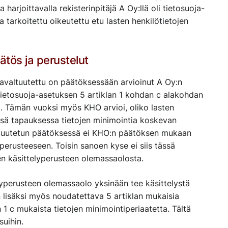
arjoittavalla rekisterinpitäjä A Oy:llä oli tietosuoja-
 tarkoitettu oikeutettu etu lasten henkilötietojen
tös ja perustelut
javaltuutettu on päätöksessään arvioinut A Oy:n
tietosuoja-asetuksen 5 artiklan 1 kohdan c alakohdan
. Tämän vuoksi myös KHO arvioi, oliko lasten
sä tapauksessa tietojen minimointia koskevan
ltuutetun päätöksessä ei KHO:n päätöksen mukaan
perusteeseen. Toisin sanoen kyse ei siis tässä
sen käsittelyperusteen olemassaolosta.
elyperusteen olemassaolo yksinään tee käsittelystä
n lisäksi myös noudatettava 5 artiklan mukaisia
 1 c mukaista tietojen minimointiperiaatetta. Tältä
suihin.