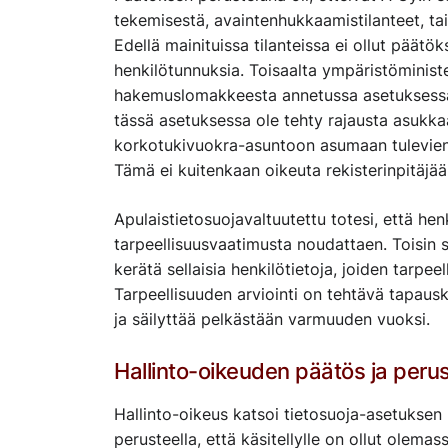
tekemisestä, avaintenhukkaamistilanteet, tai
Edellä mainituissa tilanteissa ei ollut pää
henkilötunnuksia. Toisaalta ympäristöminist
hakemuslomakkeesta annetussa asetuksessa 
tässä asetuksessa ole tehty rajausta asukkaa
korkotukivuokra-asuntoon asumaan tulevien l
Tämä ei kuitenkaan oikeuta rekisterinpitäjä
Apulaistietosuojavaltuutettu totesi, että he
tarpeellisuusvaatimusta noudattaen. Toisin 
kerätä sellaisia henkilötietoja, joiden tarpee
Tarpeellisuuden arviointi on tehtävä tapausko
ja säilyttää pelkästään varmuuden vuoksi.
Hallinto-oikeuden päätös ja perus
Hallinto-oikeus katsoi tietosuoja-asetuksen 
perusteella, että käsitellylle on ollut olema