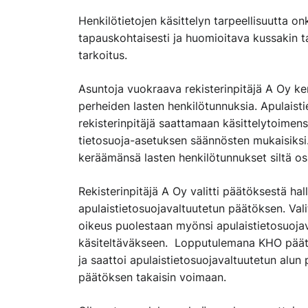
Henkilötietojen käsittelyn tarpeellisuutta o
tapauskohtaisesti ja huomioitava kussakin 
tarkoitus.
Asuntoja vuokraava rekisterinpitäjä A Oy k
perheiden lasten henkilötunnuksia. Apulaist
rekisterinpitäjä saattamaan käsittelytoimen
tietosuoja-asetuksen säännösten mukaisiksi
keräämänsä lasten henkilötunnukset siltä osi
Rekisterinpitäjä A Oy valitti päätöksestä ha
apulaistietosuojavaltuutetun päätöksen. Valit
oikeus puolestaan myönsi apulaistietosuojava
käsiteltäväkseen. Lopputulemana KHO pää
ja saattoi apulaistietosuojavaltuutetun alun 
päätöksen takaisin voimaan.