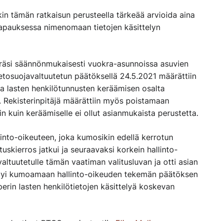
nkin tämän ratkaisun perusteella tärkeää arvioida aina
tapauksessa nimenomaan tietojen käsittelyn
eräsi säännönmukaisesti vuokra-asunnoissa asuvien
ietosuojavaltuutetun päätöksellä 24.5.2021 määrättiin
sa lasten henkilötunnusten keräämisen osalta
. Rekisterinpitäjä määrättiin myös poistamaan
n kuin keräämiselle ei ollut asianmukaista perustetta.
llinto-oikeuteen, joka kumosikin edellä kerrotun
uskierros jatkui ja seuraavaksi korkein hallinto-
ltuutetulle tämän vaatiman valitusluvan ja otti asian
tyi kumoamaan hallinto-oikeuden tekemän päätöksen
perin lasten henkilötietojen käsittelyä koskevan