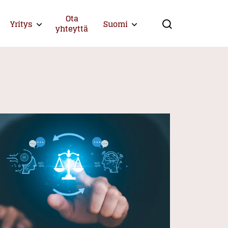
Ota
Yritys
Suomi
Expand child menu
Expand child menu
yhteyttä
Search