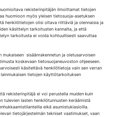
uomioitava rekisterinpitäjän ilmoittamat tietojen
ttaa huomioon myös yleisen tietosuoja-asetuksen
henkilötietojen olisi oltava riittäviä ja olennaisia ja
iden käsittelyn tarkoitusten kannalta, ja että
ittelyn tarkoitusta ei voida kohtuullisesti saavuttaa
an mukaiseen
sisäänrakennetun ja oletusarvoisen
atimusta koskevaan tietosuojaneuvoston ohjeeseen.
sarvoisesti käsiteltävä henkilötietoja vain sen verran
lainmukaisen tietojen käyttötarkoituksen
ä rekisterinpitäjä ei voi perustella
muiden kuin
 tulevien lasten henkilötunnusten keräämistä
nhukkaamistilanteilla eikä asumistukiasioilla.
levan tietojärjestelmän tekniset vaatimukset, vaan