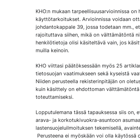
KHO:n mukaan tarpeellisuusarvioinnissa on h
käyttötarkoitukset. Arvioinnissa voidaan o
johdantokappale 39, jossa todetaan mm., että 
rajoituttava siihen, mikä on välttämätöntä ni
henkilötietoja olisi käsiteltävä vain, jos käs
muilla keinoin.
KHO viittasi päätöksessään myös 25 artikl
tietosuojan vaatimukseen sekä kyseistä va
Niiden perusteella rekisterinpitäjän on oletu
kuin käsittely on ehdottoman välttämätöntä 
toteuttamiseksi.
Lopputulemana tässä tapauksessa siis on, ett
arava- ja korkotukivuokra-asuntoon asumaan
lastensuojeluilmoituksen tekemisellä, avainte
Perusteena ei myöskään voi olla käytössä o