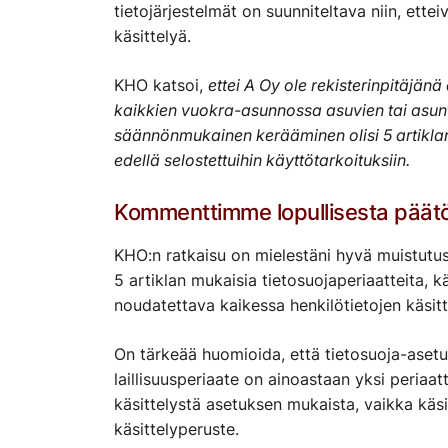
tietojärjestelmät on suunniteltava niin, ette
käsittelyä.
KHO katsoi,
ettei A Oy ole rekisterinpitäjänä 
kaikkien vuokra-asunnossa asuvien tai asun
säännönmukainen kerääminen olisi 5 artiklan 
edellä selostettuihin käyttötarkoituksiin.
Kommenttimme lopullisesta päät
KHO:n ratkaisu on mielestäni hyvä muistutus k
5 artiklan mukaisia tietosuojaperiaatteita, k
noudatettava kaikessa henkilötietojen käsitt
On tärkeää huomioida, että tietosuoja-aset
laillisuusperiaate on ainoastaan yksi periaat
käsittelystä asetuksen mukaista, vaikka käsit
käsittelyperuste.