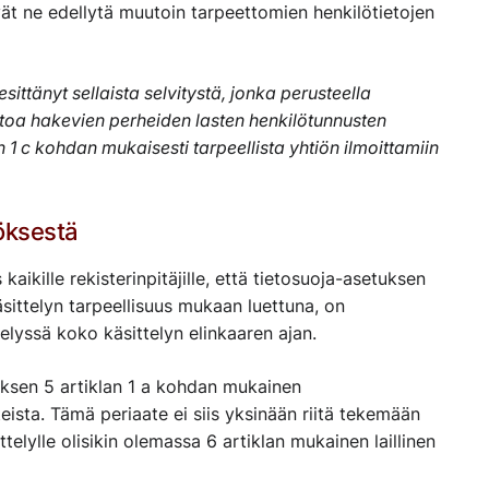
ivät ne edellytä muutoin tarpeettomien henkilötietojen
esittänyt sellaista selvitystä, jonka perusteella
toa hakevien perheiden lasten henkilötunnusten
1 c kohdan mukaisesti tarpeellista yhtiön ilmoittamiin
öksestä
aikille rekisterinpitäjille, että tietosuoja-asetuksen
äsittelyn tarpeellisuus mukaan luettuna, on
elyssä koko käsittelyn elinkaaren ajan.
uksen 5 artiklan 1 a kohdan mukainen
teista. Tämä periaate ei siis yksinään riitä tekemään
telylle olisikin olemassa 6 artiklan mukainen laillinen