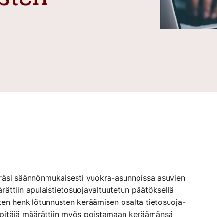
eräsi säännönmukaisesti vuokra-asunnoissa asuvien
rättiin apulaistietosuojavaltuutetun päätöksellä
ten henkilötunnusten keräämisen osalta tietosuoja-
npitäjä määrättiin myös poistamaan keräämänsä