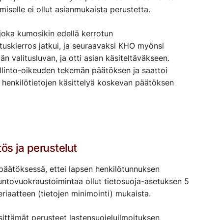
miselle ei ollut asianmukaista perustetta.
 joka kumosikin edellä kerrotun
tuskierros jatkui, ja seuraavaksi KHO myönsi
n valitusluvan, ja otti asian käsiteltäväkseen.
nto-oikeuden tekemän päätöksen ja saattoi
 henkilötietojen käsittelyä koskevan päätöksen
ös ja perustelut
päätöksessä, ettei lapsen henkilötunnuksen
ntovuokraustoimintaa ollut tietosuoja-asetuksen 5
riaatteen (tietojen minimointi) mukaista.
sittämät perusteet lastensuojeluilmoituksen