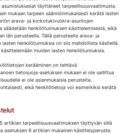
 asumistukiasiat täyttäneet tarpeellisuusvaatimusta.
töksen mukaan tarpeen säännönmukaisesti kerätä lasten
eriön arava- ja korkotukivuokra-asuntojen
säädetään henkilötunnuksen käsittelemisestä, eikä
n iän perusteella. Tällä perusteella arava- ja
asten henkilötunnuksia on siis mahdollista käsitellä.
ä käsittelemään muiden lasten henkilötunnuksia.
nkilötietojen kerääminen on tehtävä
sanoen tietosuoja-asetuksen mukaan ei ole sallittua
llisuudelle ei ole asianmukaisia perusteita.
htaisesti, eikä henkilötietoja voi esimerkiksi kerätä
telut
5 artiklan tarpeellisuusvaatimuksen täyttyvän sillä
ssa asetuksen 6 artiklan mukainen käsittelyperuste.