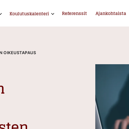
Referenssit
Ajankohtaista
Koulutuskalenteri
xpand child menu
Expand child menu
ntija ja kouluttaja
N OIKEUSTAPAUS
n
sten