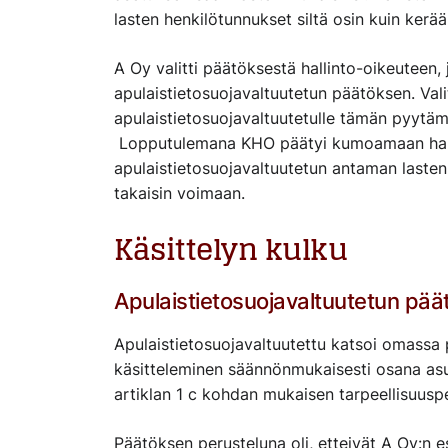
lasten henkilötunnukset siltä osin kuin kerää
A Oy valitti päätöksestä hallinto-oikeuteen,
apulaistietosuojavaltuutetun päätöksen. Vali
apulaistietosuojavaltuutetulle tämän pyytämä
Lopputulemana KHO päätyi kumoamaan halli
apulaistietosuojavaltuutetun antaman lasten
takaisin voimaan.
Käsittelyn kulku
Apulaistietosuojavaltuutetun päät
Apulaistietosuojavaltuutettu katsoi omassa 
käsitteleminen säännönmukaisesti osana asu
artiklan 1 c kohdan mukaisen tarpeellisuuspe
Päätöksen perusteluna oli, etteivät A Oy:n e