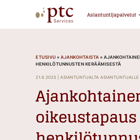
Skip
to
Asiantuntijapalvelut
E
content
PTCServices
Suomen johtava julkisten hankintojen asiantu
ETUSIVU
»
AJANKOHTAISTA
»
AJANKOHTAINE
HENKILÖTUNNUSTEN KERÄÄMISESTÄ
21.6.2023
|
ASIANTUNTIJALTA ASIANTUNTIJALLE
Ajankohtaine
oikeustapaus
henkilötunnu