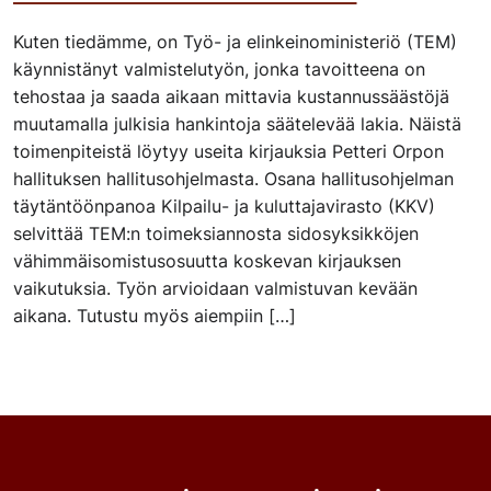
Kuten tiedämme, on Työ- ja elinkeinoministeriö (TEM)
käynnistänyt valmistelutyön, jonka tavoitteena on
tehostaa ja saada aikaan mittavia kustannussäästöjä
muutamalla julkisia hankintoja säätelevää lakia. Näistä
toimenpiteistä löytyy useita kirjauksia Petteri Orpon
hallituksen hallitusohjelmasta. Osana hallitusohjelman
täytäntöönpanoa Kilpailu- ja kuluttajavirasto (KKV)
selvittää TEM:n toimeksiannosta sidosyksikköjen
vähimmäisomistusosuutta koskevan kirjauksen
vaikutuksia. Työn arvioidaan valmistuvan kevään
aikana. Tutustu myös aiempiin […]