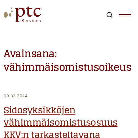
Skip
to
content
Search
PTCServices
Suomen johtava julkisten hankintojen asiantuntija ja
kouluttaja
Avainsana:
vähimmäisomistusoikeus
09.02.2024
Sidosyksikköjen
vähimmäisomistusosuus
KKV:n tarkasteltavana