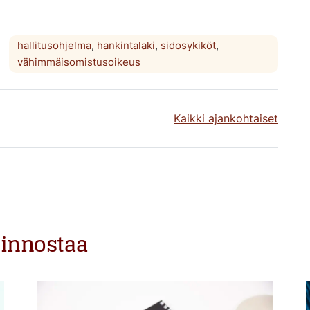
hallitusohjelma
,
hankintalaki
,
sidosykiköt
,
vähimmäisomistusoikeus
Kaikki ajankohtaiset
iinnostaa