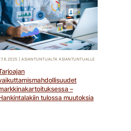
27.6.2025
|
ASIANTUNTIJALTA ASIANTUNTIJALLE
Tarjoajan
vaikuttamismahdollisuudet
markkinakartoituksessa –
Hankintalakiin tulossa muutoksia