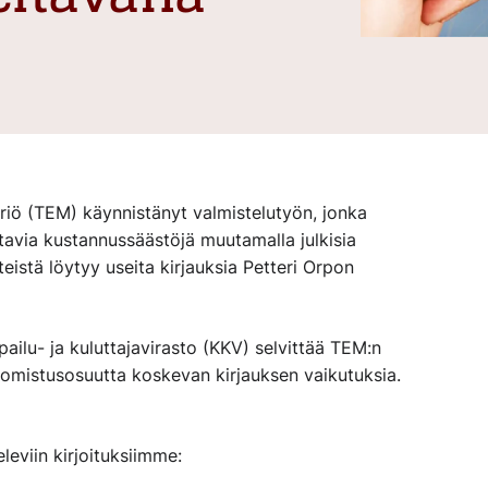
riö (TEM) käynnistänyt valmistelutyön, jonka
tavia kustannussäästöjä muutamalla julkisia
eistä löytyy useita kirjauksia Petteri Orpon
ailu- ja kuluttajavirasto (KKV) selvittää TEM:n
omistusosuutta koskevan kirjauksen vaikutuksia.
leviin kirjoituksiimme: