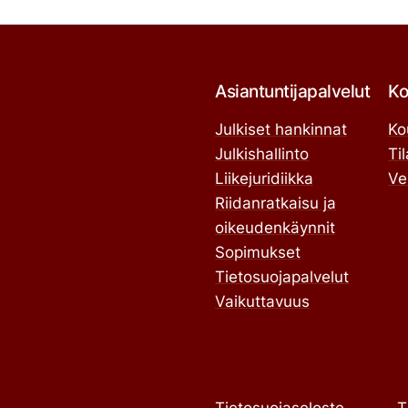
Asiantuntijapalvelut
Ko
Julkiset hankinnat
Ko
Julkishallinto
Ti
Liikejuridiikka
Ve
Riidanratkaisu ja
oikeudenkäynnit
Sopimukset
Tietosuojapalvelut
Vaikuttavuus
Tietosuojaseloste
T