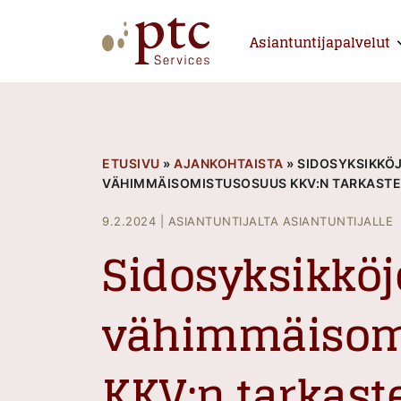
Skip
to
Asiantuntijapalvelut
E
content
PTCServices
Suomen johtava julkisten hankintojen asiantu
ETUSIVU
»
AJANKOHTAISTA
»
SIDOSYKSIKKÖ
VÄHIMMÄISOMISTUSOSUUS KKV:N TARKAST
9.2.2024
|
ASIANTUNTIJALTA ASIANTUNTIJALLE
Sidosyksikkö
vähimmäisom
KKV:n tarkast