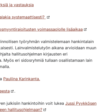
siä ja vastauksia
alakia systemaattisesti?
osmyyntirajoitusten voimassaololle lisäaikaa
innollisen työryhmän valmistelemaan hankintalain
kaisesti. Lainvalmistelutyön aikana arvioidaan muun
jalta hallitusohjelman kirjausten eri
a. Myös eri sidosryhmiä tullaan osallistamaan lain
malla.
ja
Pauliina Karinkanta.
teesta
.
en julkisiin hankintoihin voit lukea
Jussi Pyykkösen
teen hallitusohjelmaan?