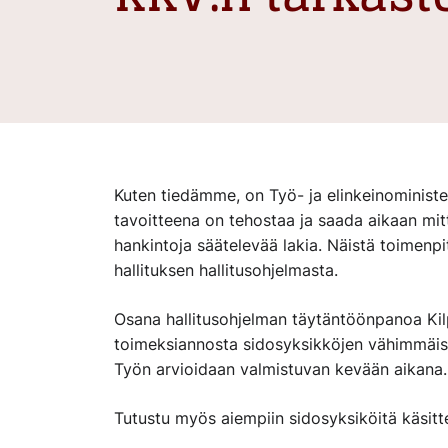
Kuten tiedämme, on Työ- ja elinkeinoministe
tavoitteena on tehostaa ja saada aikaan mit
hankintoja säätelevää lakia. Näistä toimenpit
hallituksen hallitusohjelmasta.
Osana hallitusohjelman täytäntöönpanoa Kilp
toimeksiannosta sidosyksikköjen vähimmäis
Työn arvioidaan valmistuvan kevään aikana.
Tutustu myös aiempiin sidosyksiköitä käsitte