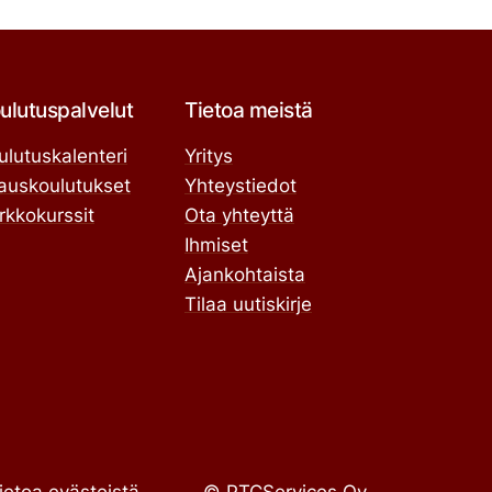
ulutuspalvelut
Tietoa meistä
ulutuskalenteri
Yritys
lauskoulutukset
Yhteystiedot
rkkokurssit
Ota yhteyttä
Ihmiset
Ajankohtaista
Tilaa uutiskirje
ietoa evästeistä
© PTCServices Oy