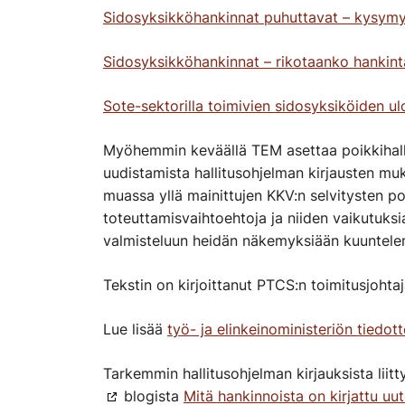
Sidosyksikköhankinnat puhuttavat – kysymyk
Sidosyksikköhankinnat – rikotaanko hankint
Sote-sektorilla toimivien sidosyksiköiden ul
Myöhemmin keväällä TEM asettaa poikkihall
uudistamista hallitusohjelman kirjausten mu
muassa yllä mainittujen KKV:n selvitysten poh
toteuttamisvaihtoehtoja ja niiden vaikutuksi
valmisteluun heidän näkemyksiään kuuntele
Tekstin on kirjoittanut PTCS:n toimitusjohta
Lue lisää
työ- ja elinkeinoministeriön tiedot
Tarkemmin hallitusohjelman kirjauksista liitty
blogista
Mitä hankinnoista on kirjattu uu