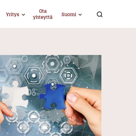
Ota
Yritys
Suomi
Expand child menu
Expand child menu
yhteyttä
Search