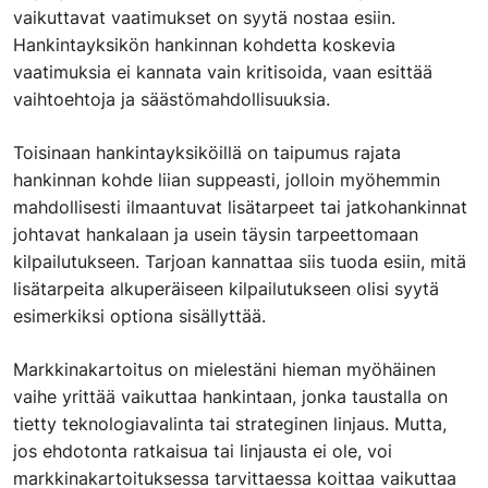
vaikuttavat vaatimukset on syytä nostaa esiin.
Hankintayksikön hankinnan kohdetta koskevia
vaatimuksia ei kannata vain kritisoida, vaan esittää
vaihtoehtoja ja säästömahdollisuuksia.
Toisinaan hankintayksiköillä on taipumus rajata
hankinnan kohde liian suppeasti, jolloin myöhemmin
mahdollisesti ilmaantuvat lisätarpeet tai jatkohankinnat
johtavat hankalaan ja usein täysin tarpeettomaan
kilpailutukseen. Tarjoan kannattaa siis tuoda esiin, mitä
lisätarpeita alkuperäiseen kilpailutukseen olisi syytä
esimerkiksi optiona sisällyttää.
Markkinakartoitus on mielestäni hieman myöhäinen
vaihe yrittää vaikuttaa hankintaan, jonka taustalla on
tietty teknologiavalinta tai strateginen linjaus. Mutta,
jos ehdotonta ratkaisua tai linjausta ei ole, voi
markkinakartoituksessa tarvittaessa koittaa vaikuttaa