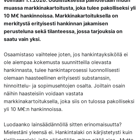
voimaan 1.1.2026. Uudistuksessa painotetaan muun
muassa markkinakartoitusta, joka tulee pakolliseksi yli
10 M€ hankinnoissa. Markkinakartoituksella on
merkitystä erityisesti hankinnan jakamisen
perusteluna sekä tilanteessa, jossa tarjouksia on
saatu vain yksi.
Osaamistaso vaihtelee joten, jos hankintayksiköllä ei
ole aiempaa kokemusta suunnitteilla olevasta
hankinnasta, tulee hankintaprosessi luonnollisesti
olemaan haasteellinen erityisesti substanssin,
hinnoittelu- ja sopimusehtojen osalta. Joiltain osain
näihin haasteisiin voidaan vastata
markkinakartoituksella, joka siis on tulossa pakolliseksi
yli 10 M€:n hankinnoissa.
Luodaanko lainsäädännöllä sitten erinomaisuutta?
Mielestäni yleensä ei. Hankintalaki on kärjistetysti kuin