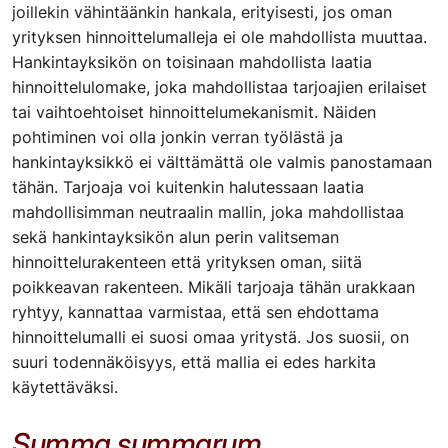
joillekin vähintäänkin hankala, erityisesti, jos oman
yrityksen hinnoittelumalleja ei ole mahdollista muuttaa.
Hankintayksikön on toisinaan mahdollista laatia
hinnoittelulomake, joka mahdollistaa tarjoajien erilaiset
tai vaihtoehtoiset hinnoittelumekanismit. Näiden
pohtiminen voi olla jonkin verran työlästä ja
hankintayksikkö ei välttämättä ole valmis panostamaan
tähän. Tarjoaja voi kuitenkin halutessaan laatia
mahdollisimman neutraalin mallin, joka mahdollistaa
sekä hankintayksikön alun perin valitseman
hinnoittelurakenteen että yrityksen oman, siitä
poikkeavan rakenteen. Mikäli tarjoaja tähän urakkaan
ryhtyy, kannattaa varmistaa, että sen ehdottama
hinnoittelumalli ei suosi omaa yritystä. Jos suosii, on
suuri todennäköisyys, että mallia ei edes harkita
käytettäväksi.
Summa summarum