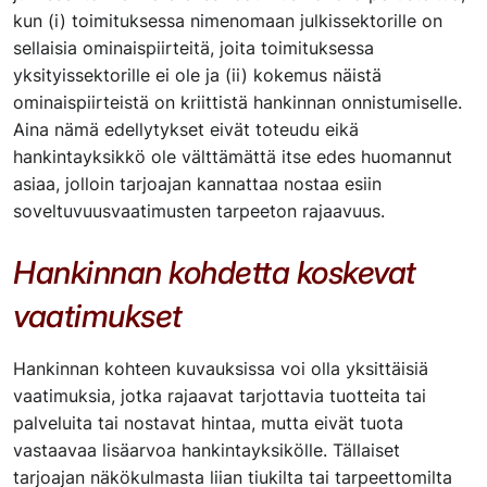
kun (i) toimituksessa nimenomaan julkissektorille on
sellaisia ominaispiirteitä, joita toimituksessa
yksityissektorille ei ole ja (ii) kokemus näistä
ominaispiirteistä on kriittistä hankinnan onnistumiselle.
Aina nämä edellytykset eivät toteudu eikä
hankintayksikkö ole välttämättä itse edes huomannut
asiaa, jolloin tarjoajan kannattaa nostaa esiin
soveltuvuusvaatimusten tarpeeton rajaavuus.
Hankinnan kohdetta koskevat
vaatimukset
Hankinnan kohteen kuvauksissa voi olla yksittäisiä
vaatimuksia, jotka rajaavat tarjottavia tuotteita tai
palveluita tai nostavat hintaa, mutta eivät tuota
vastaavaa lisäarvoa hankintayksikölle. Tällaiset
tarjoajan näkökulmasta liian tiukilta tai tarpeettomilta