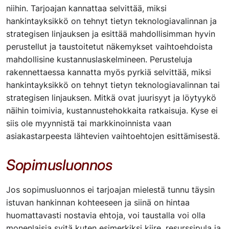
niihin. Tarjoajan kannattaa selvittää, miksi
hankintayksikkö on tehnyt tietyn teknologiavalinnan ja
strategisen linjauksen ja esittää mahdollisimman hyvin
perustellut ja taustoitetut näkemykset vaihtoehdoista
mahdollisine kustannuslaskelmineen. Perusteluja
rakennettaessa kannatta myös pyrkiä selvittää, miksi
hankintayksikkö on tehnyt tietyn teknologiavalinnan tai
strategisen linjauksen. Mitkä ovat juurisyyt ja löytyykö
näihin toimivia, kustannustehokkaita ratkaisuja. Kyse ei
siis ole myynnistä tai markkinoinnista vaan
asiakastarpeesta lähtevien vaihtoehtojen esittämisestä.
Sopimusluonnos
Jos sopimusluonnos ei tarjoajan mielestä tunnu täysin
istuvan hankinnan kohteeseen ja siinä on hintaa
huomattavasti nostavia ehtoja, voi taustalla voi olla
monenlaisia syitä kuten esimerkiksi kiire, resurssipula ja