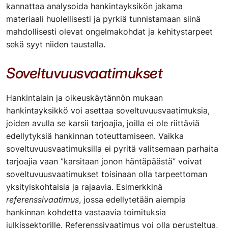
kannattaa analysoida hankintayksikön jakama
materiaali huolellisesti ja pyrkiä tunnistamaan siinä
mahdollisesti olevat ongelmakohdat ja kehitystarpeet
sekä syyt niiden taustalla.
Soveltuvuusvaatimukset
Hankintalain ja oikeuskäytännön mukaan
hankintayksikkö voi asettaa soveltuvuusvaatimuksia,
joiden avulla se karsii tarjoajia, joilla ei ole riittäviä
edellytyksiä hankinnan toteuttamiseen. Vaikka
soveltuvuusvaatimuksilla ei pyritä valitsemaan parhaita
tarjoajia vaan ”karsitaan jonon häntäpäästä” voivat
soveltuvuusvaatimukset toisinaan olla tarpeettoman
yksityiskohtaisia ja rajaavia. Esimerkkinä
referenssivaatimus
, jossa edellytetään aiempia
hankinnan kohdetta vastaavia toimituksia
julkissektorille. Referenssivaatimus voi olla perusteltua,