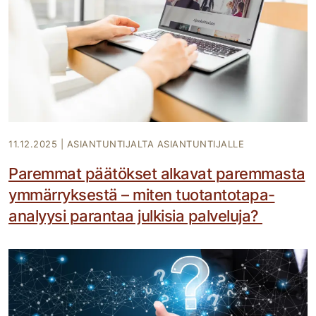
11.12.2025
|
ASIANTUNTIJALTA ASIANTUNTIJALLE
Paremmat päätökset alkavat paremmasta
ymmärryksestä – miten tuotantotapa-
analyysi parantaa julkisia palveluja?