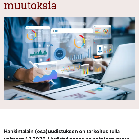
muutoksia
Hankintalain (osa)uudistuksen on tarkoitus tulla