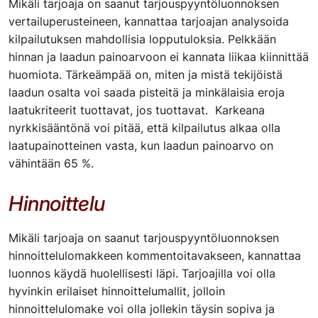
Mikäli tarjoaja on saanut tarjouspyyntöluonnoksen
vertailuperusteineen, kannattaa tarjoajan analysoida
kilpailutuksen mahdollisia lopputuloksia. Pelkkään
hinnan ja laadun painoarvoon ei kannata liikaa kiinnittää
huomiota. Tärkeämpää on, miten ja mistä tekijöistä
laadun osalta voi saada pisteitä ja minkälaisia eroja
laatukriteerit tuottavat, jos tuottavat. Karkeana
nyrkkisääntönä voi pitää, että kilpailutus alkaa olla
laatupainotteinen vasta, kun laadun painoarvo on
vähintään 65 %.
Hinnoittelu
Mikäli tarjoaja on saanut tarjouspyyntöluonnoksen
hinnoittelulomakkeen kommentoitavakseen, kannattaa
luonnos käydä huolellisesti läpi. Tarjoajilla voi olla
hyvinkin erilaiset hinnoittelumallit, jolloin
hinnoittelulomake voi olla jollekin täysin sopiva ja