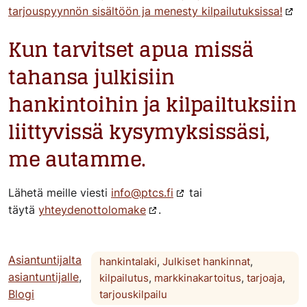
tarjouspyynnön sisältöön ja menesty kilpailutuksissa!
Kun tarvitset apua missä
tahansa julkisiin
hankintoihin ja kilpailtuksiin
liittyvissä kysymyksissäsi,
me autamme.
Lähetä meille viesti
info@ptcs.fi
tai
täytä
yhteydenottolomake
.
Asiantuntijalta
hankintalaki
,
Julkiset hankinnat
,
asiantuntijalle
,
kilpailutus
,
markkinakartoitus
,
tarjoaja
,
Blogi
tarjouskilpailu