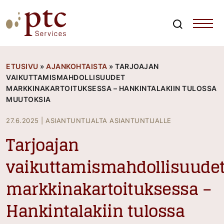
Skip
to
content
Search
PTCServices
Suomen johtava julkisten hankintojen asiantuntija ja
kouluttaja
ETUSIVU
»
AJANKOHTAISTA
»
TARJOAJAN
VAIKUTTAMISMAHDOLLISUUDET
MARKKINAKARTOITUKSESSA – HANKINTALAKIIN TULOSSA
MUUTOKSIA
27.6.2025
|
ASIANTUNTIJALTA ASIANTUNTIJALLE
Tarjoajan
vaikuttamismahdollisuude
markkinakartoituksessa –
Hankintalakiin tulossa