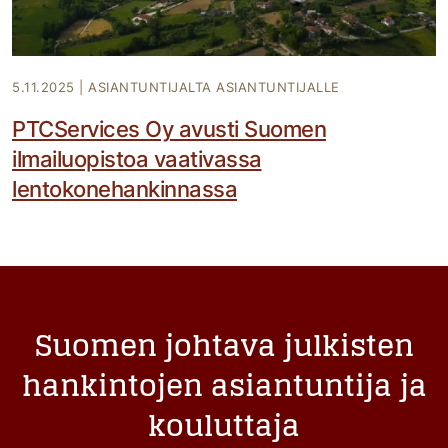
5.11.2025
|
ASIANTUNTIJALTA ASIANTUNTIJALLE
PTCServices Oy avusti Suomen
ilmailuopistoa vaativassa
lentokonehankinnassa
Suomen johtava julkisten
hankintojen asiantuntija ja
kouluttaja