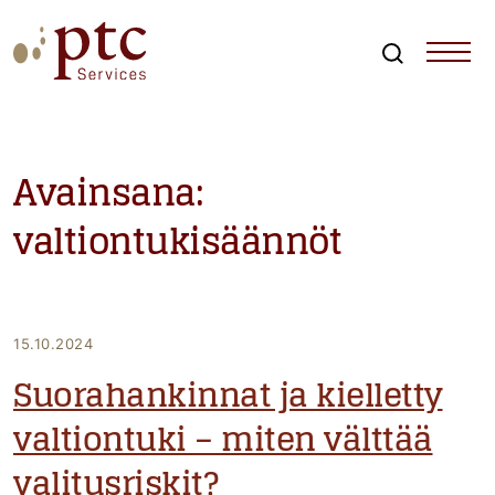
Skip
to
content
Search
PTCServices
Suomen johtava julkisten hankintojen asiantuntija ja
kouluttaja
Avainsana:
valtiontukisäännöt
15.10.2024
Suorahankinnat ja kielletty
valtiontuki – miten välttää
valitusriskit?