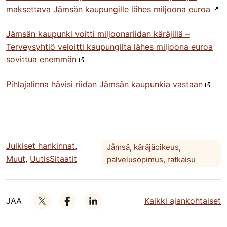
maksettava Jämsän kaupungille lähes miljoona euroa
Jämsän kaupunki voitti miljoonariidan käräjillä –
Terveysyhtiö veloitti kaupungilta lähes miljoona euroa
sovittua enemmän
Pihlajalinna hävisi riidan Jämsän kaupunkia vastaan
Julkiset hankinnat
,
Jåmsä
,
käräjäoikeus
,
Muut
,
UutisSitaatit
palvelusopimus
,
ratkaisu
JAA
Kaikki ajankohtaiset