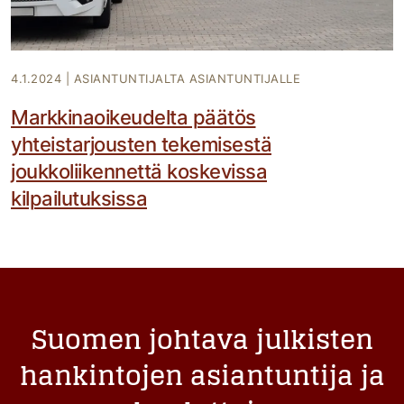
4.1.2024
|
ASIANTUNTIJALTA ASIANTUNTIJALLE
Markkinaoikeudelta päätös
yhteistarjousten tekemisestä
joukkoliikennettä koskevissa
kilpailutuksissa
Suomen johtava julkisten
hankintojen asiantuntija ja