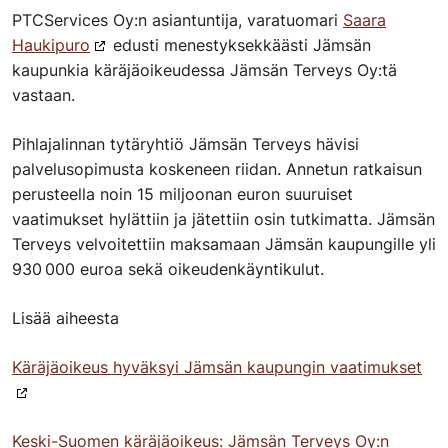
PTCServices Oy:n asiantuntija, varatuomari
Saara
Haukipuro
edusti menestyksekkäästi Jämsän
kaupunkia käräjäoikeudessa Jämsän Terveys Oy:tä
vastaan.
Pihlajalinnan tytäryhtiö Jämsän Terveys hävisi
palvelusopimusta koskeneen riidan. Annetun ratkaisun
perusteella noin 15 miljoonan euron suuruiset
vaatimukset hylättiin ja jätettiin osin tutkimatta. Jämsän
Terveys velvoitettiin maksamaan Jämsän kaupungille yli
930 000 euroa sekä oikeudenkäyntikulut.
Lisää aiheesta
Käräjäoikeus hyväksyi Jämsän kaupungin vaatimukset
Keski-Suomen käräjäoikeus: Jämsän Terveys Oy:n