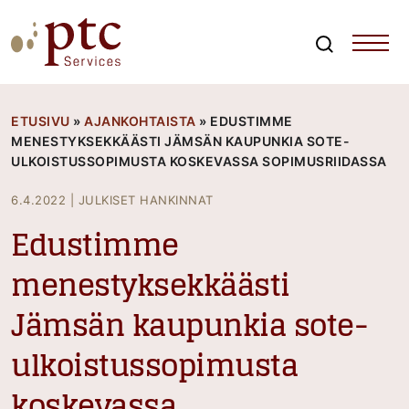
Skip
to
content
Search
PTCServices
Suomen johtava julkisten hankintojen asiantuntija ja
kouluttaja
ETUSIVU
»
AJANKOHTAISTA
»
EDUSTIMME
MENESTYKSEKKÄÄSTI JÄMSÄN KAUPUNKIA SOTE-
ULKOISTUSSOPIMUSTA KOSKEVASSA SOPIMUSRIIDASSA
6.4.2022
|
JULKISET HANKINNAT
Edustimme
menestyksekkäästi
Jämsän kaupunkia sote-
ulkoistussopimusta
koskevassa