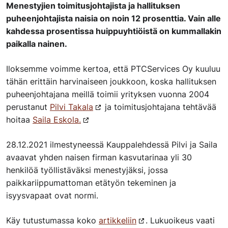
Menestyjien toimitusjohtajista ja hallituksen
puheenjohtajista naisia on noin 12 prosenttia. Vain alle
kahdessa prosentissa huippuyhtiöistä on kummallakin
paikalla nainen.
Iloksemme voimme kertoa, että PTCServices Oy kuuluu
tähän erittäin harvinaiseen joukkoon, koska hallituksen
puheenjohtajana meillä toimii yrityksen vuonna 2004
perustanut
Pilvi Takala
ja toimitusjohtajana tehtävää
hoitaa
Saila Eskola.
28.12.2021 ilmestyneessä Kauppalehdessä Pilvi ja Saila
avaavat yhden naisen firman kasvutarinaa yli 30
henkilöä työllistäväksi menestyjäksi, jossa
paikkariippumattoman etätyön tekeminen ja
isyysvapaat ovat normi.
Käy tutustumassa koko
artikkeliin
. Lukuoikeus vaati