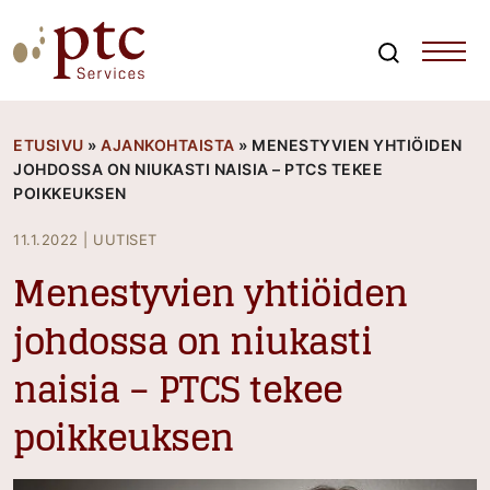
Skip
to
content
Search
PTCServices
Suomen johtava julkisten hankintojen asiantuntija ja
kouluttaja
ETUSIVU
»
AJANKOHTAISTA
»
MENESTYVIEN YHTIÖIDEN
JOHDOSSA ON NIUKASTI NAISIA – PTCS TEKEE
POIKKEUKSEN
11.1.2022
|
UUTISET
Menestyvien yhtiöiden
johdossa on niukasti
naisia – PTCS tekee
poikkeuksen