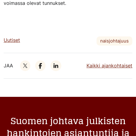
voimassa olevat tunnukset.
Uutiset
naisjohtajuus
JAA
Kaikki ajankohtaiset
Suomen johtava julkisten
hankintojen asiantuntija ja