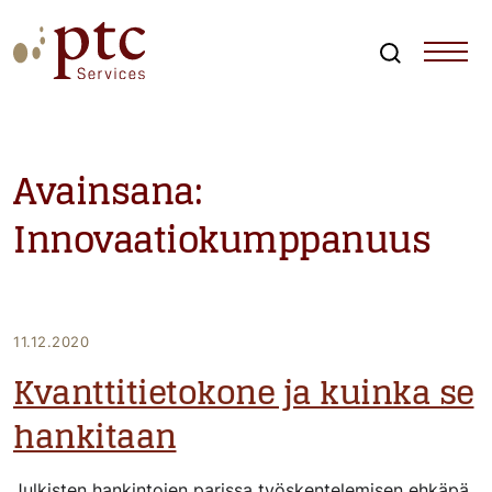
Skip
to
content
Search
PTCServices
Suomen johtava julkisten hankintojen asiantuntija ja
kouluttaja
Avainsana:
Innovaatiokumppanuus
11.12.2020
Kvanttitietokone ja kuinka se
hankitaan
Julkisten hankintojen parissa työskentelemisen ehkäpä