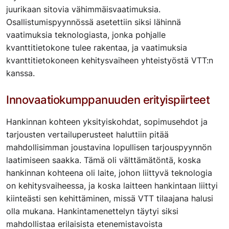
juurikaan sitovia vähimmäisvaatimuksia.
Osallistumispyynnössä asetettiin siksi lähinnä
vaatimuksia teknologiasta, jonka pohjalle
kvanttitietokone tulee rakentaa, ja vaatimuksia
kvanttitietokoneen kehitysvaiheen yhteistyöstä VTT:n
kanssa.
Innovaatiokumppanuuden erityispiirteet
Hankinnan kohteen yksityiskohdat, sopimusehdot ja
tarjousten vertailuperusteet haluttiin pitää
mahdollisimman joustavina lopullisen tarjouspyynnön
laatimiseen saakka. Tämä oli välttämätöntä, koska
hankinnan kohteena oli laite, johon liittyvä teknologia
on kehitysvaiheessa, ja koska laitteen hankintaan liittyi
kiinteästi sen kehittäminen, missä VTT tilaajana halusi
olla mukana. Hankintamenettelyn täytyi siksi
mahdollistaa erilaisista etenemistavoista