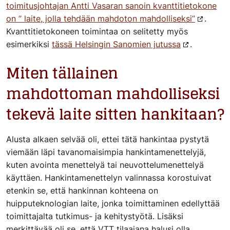
toimitusjohtajan Antti Vasaran sanoin kvanttitietokone
on ” laite, jolla tehdään mahdoton mahdolliseksi”
.
Kvanttitietokoneen toimintaa on selitetty myös
esimerkiksi
tässä Helsingin Sanomien jutussa
.
Miten tällainen
mahdottoman mahdolliseksi
tekevä laite sitten hankitaan?
Alusta alkaen selvää oli, ettei tätä hankintaa pystytä
viemään läpi tavanomaisimpia hankintamenettelyjä,
kuten avointa menettelyä tai neuvottelumenettelyä
käyttäen. Hankintamenettelyn valinnassa korostuivat
etenkin se, että hankinnan kohteena on
huipputeknologian laite, jonka toimittaminen edellyttää
toimittajalta tutkimus- ja kehitystyötä. Lisäksi
merkittävää oli se, että VTT tilaajana halusi olla