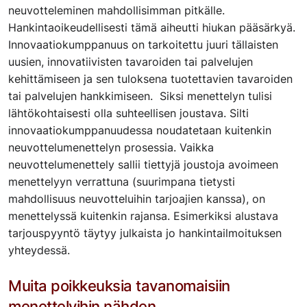
neuvotteleminen mahdollisimman pitkälle.
Hankintaoikeudellisesti tämä aiheutti hiukan pääsärkyä.
Innovaatiokumppanuus on tarkoitettu juuri tällaisten
uusien, innovatiivisten tavaroiden tai palvelujen
kehittämiseen ja sen tuloksena tuotettavien tavaroiden
tai palvelujen hankkimiseen. Siksi menettelyn tulisi
lähtökohtaisesti olla suhteellisen joustava. Silti
innovaatiokumppanuudessa noudatetaan kuitenkin
neuvottelumenettelyn prosessia. Vaikka
neuvottelumenettely sallii tiettyjä joustoja avoimeen
menettelyyn verrattuna (suurimpana tietysti
mahdollisuus neuvotteluihin tarjoajien kanssa), on
menettelyssä kuitenkin rajansa. Esimerkiksi alustava
tarjouspyyntö täytyy julkaista jo hankintailmoituksen
yhteydessä.
Muita poikkeuksia tavanomaisiin
menettelyihin nähden