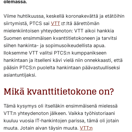
olemassa.
Viime huhtikuussa, keskellä koronakevättä ja etätöihin
siirtymistä, PTCS sai
VTT
:ltä äärettömän
mielenkiintoisen yhteydenoton: VTT aikoi hankkia
Suomen ensimmäisen kvanttitietokoneen ja tarvitsi
siihen hankinta- ja sopimusoikeudellista apua.
Iloksemme VTT valitsi PTCS:n kumppanikseen
hankintaan ja itselleni kävi vielä niin onnekkaasti, että
pääsin PTCS:n puolelta hankintaan päävastuulliseksi
asiantuntijaksi.
Mikä kvanttitietokone on?
Tämä kysymys oli itselläkin ensimmäisenä mielessä
VTT:n yhteydenoton jälkeen. Vaikka työhistoriaani
kuuluu vuosia IT-hankintojen parissa, tämä oli jotain
muuta. Jotain aivan täysin muuta.
VTT:n