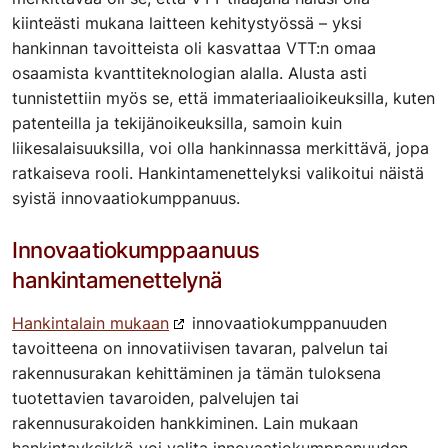
kiinteästi mukana laitteen kehitystyössä – yksi
hankinnan tavoitteista oli kasvattaa VTT:n omaa
osaamista kvanttiteknologian alalla. Alusta asti
tunnistettiin myös se, että immateriaalioikeuksilla, kuten
patenteilla ja tekijänoikeuksilla, samoin kuin
liikesalaisuuksilla, voi olla hankinnassa merkittävä, jopa
ratkaiseva rooli. Hankintamenettelyksi valikoitui näistä
syistä innovaatiokumppanuus.
Innovaatiokumppaanuus
hankintamenettelynä
Hankintalain mukaan
innovaatiokumppanuuden
tavoitteena on innovatiivisen tavaran, palvelun tai
rakennusurakan kehittäminen ja tämän tuloksena
tuotettavien tavaroiden, palvelujen tai
rakennusurakoiden hankkiminen. Lain mukaan
hankintayksikkö voi valita innovaatiokumppanuuden,