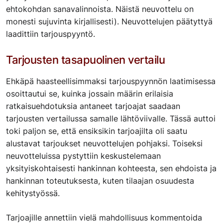
ehtokohdan sanavalinnoista. Näistä neuvottelu on
monesti sujuvinta kirjallisesti). Neuvottelujen päätyttyä
laadittiin tarjouspyyntö.
Tarjousten tasapuolinen vertailu
Ehkäpä haasteellisimmaksi tarjouspyynnön laatimisessa
osoittautui se, kuinka jossain määrin erilaisia
ratkaisuehdotuksia antaneet tarjoajat saadaan
tarjousten vertailussa samalle lähtöviivalle. Tässä auttoi
toki paljon se, että ensiksikin tarjoajilta oli saatu
alustavat tarjoukset neuvottelujen pohjaksi. Toiseksi
neuvotteluissa pystyttiin keskustelemaan
yksityiskohtaisesti hankinnan kohteesta, sen ehdoista ja
hankinnan toteutuksesta, kuten tilaajan osuudesta
kehitystyössä.
Tarjoajille annettiin vielä mahdollisuus kommentoida