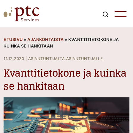
Skip
to
content
Search
PTCServices
Suomen johtava julkisten hankintojen asiantuntija ja
kouluttaja
ETUSIVU
»
AJANKOHTAISTA
»
KVANTTITIETOKONE JA
KUINKA SE HANKITAAN
11.12.2020
|
ASIANTUNTIJALTA ASIANTUNTIJALLE
Kvanttitietokone ja kuinka
se hankitaan