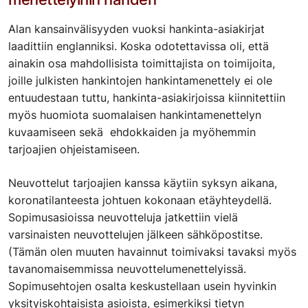
Alan kansainvälisyyden vuoksi hankinta-asiakirjat
laadittiin englanniksi. Koska odotettavissa oli, että
ainakin osa mahdollisista toimittajista on toimijoita,
joille julkisten hankintojen hankintamenettely ei ole
entuudestaan tuttu, hankinta-asiakirjoissa kiinnitettiin
myös huomiota suomalaisen hankintamenettelyn
kuvaamiseen sekä ehdokkaiden ja myöhemmin
tarjoajien ohjeistamiseen.
Neuvottelut tarjoajien kanssa käytiin syksyn aikana,
koronatilanteesta johtuen kokonaan etäyhteydellä.
Sopimusasioissa neuvotteluja jatkettiin vielä
varsinaisten neuvottelujen jälkeen sähköpostitse.
(Tämän olen muuten havainnut toimivaksi tavaksi myös
tavanomaisemmissa neuvottelumenettelyissä.
Sopimusehtojen osalta keskustellaan usein hyvinkin
yksityiskohtaisista asioista, esimerkiksi tietyn