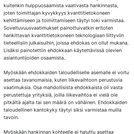
kuitenkin huippuosaamista vaativasta hankinnasta,
joten toimittajan kyvykkyys kvanttitietokoneen
kehittämiseen ja toimittamiseen täytyi toki varmistaa.
Soveltuvuusvaatimukset painottuivatkin eritoten
hankittavan kvanttitietokoneen teknologiaan liittyviin
tieteellisiin julkaisuihin, joissa ehdokas on ollut mukana.
Lisäksi painotettiin ehdokkaan käytettävissä olevien
asiantuntijoiden osaamista..
Myöskään ehdokkaiden taloudelliselle asemalle ei voitu
asettaa tavanomaisia, kuten liikevaihtoon perustuvia
vaatimuksia. Osa mahdollisista ehdokkaista oli vasta
perustettuja yrityksiä, joilla liikevaihtoa ei vielä ole
pitkältä ajalta tai sen määrä on vähäinen. Ehdokkaiden
taloudellinen kantokyky täytyi siksi varmistaa muilla
tavoin.
Myöskään hankinnan kohteelle ei haluttu asettaa