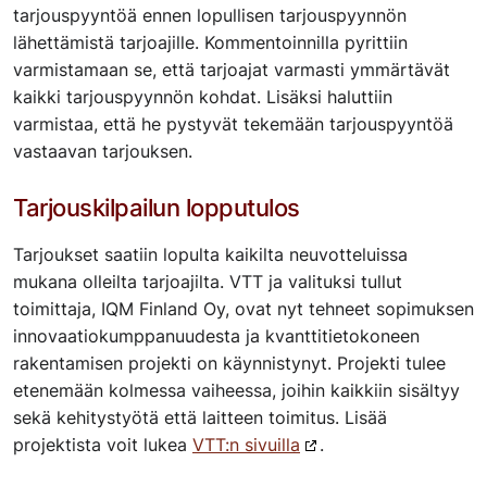
tarjouspyyntöä ennen lopullisen tarjouspyynnön
lähettämistä tarjoajille. Kommentoinnilla pyrittiin
varmistamaan se, että tarjoajat varmasti ymmärtävät
kaikki tarjouspyynnön kohdat. Lisäksi haluttiin
varmistaa, että he pystyvät tekemään tarjouspyyntöä
vastaavan tarjouksen.
Tarjouskilpailun lopputulos
Tarjoukset saatiin lopulta kaikilta neuvotteluissa
mukana olleilta tarjoajilta. VTT ja valituksi tullut
toimittaja, IQM Finland Oy, ovat nyt tehneet sopimuksen
innovaatiokumppanuudesta ja kvanttitietokoneen
rakentamisen projekti on käynnistynyt. Projekti tulee
etenemään kolmessa vaiheessa, joihin kaikkiin sisältyy
sekä kehitystyötä että laitteen toimitus. Lisää
projektista voit lukea
VTT:n sivuilla
.