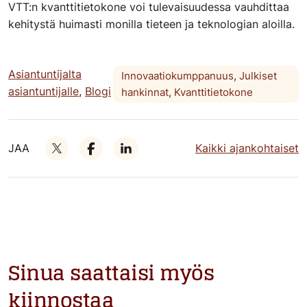
VTT:n kvanttitietokone voi tulevaisuudessa vauhdittaa
kehitystä huimasti monilla tieteen ja teknologian aloilla.
Asiantuntijalta
Innovaatiokumppanuus
,
Julkiset
asiantuntijalle
,
Blogi
hankinnat
,
Kvanttitietokone
JAA
Kaikki ajankohtaiset
Sinua saattaisi myös
kiinnostaa