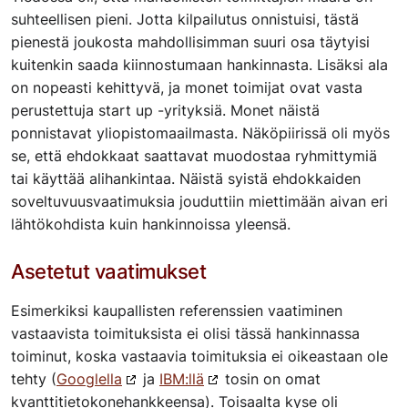
suhteellisen pieni. Jotta kilpailutus onnistuisi, tästä
pienestä joukosta mahdollisimman suuri osa täytyisi
kuitenkin saada kiinnostumaan hankinnasta. Lisäksi ala
on nopeasti kehittyvä, ja monet toimijat ovat vasta
perustettuja start up -yrityksiä. Monet näistä
ponnistavat yliopistomaailmasta. Näköpiirissä oli myös
se, että ehdokkaat saattavat muodostaa ryhmittymiä
tai käyttää alihankintaa. Näistä syistä ehdokkaiden
soveltuvuusvaatimuksia jouduttiin miettimään aivan eri
lähtökohdista kuin hankinnoissa yleensä.
Asetetut vaatimukset
Esimerkiksi kaupallisten referenssien vaatiminen
vastaavista toimituksista ei olisi tässä hankinnassa
toiminut, koska vastaavia toimituksia ei oikeastaan ole
tehty (
Googlella
ja
IBM:llä
tosin on omat
kvanttitietokonehankkeensa). Toisaalta kyse oli