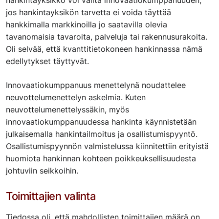
jos hankintayksikön tarvetta ei voida täyttää
hankkimalla markkinoilla jo saatavilla olevia
tavanomaisia tavaroita, palveluja tai rakennusurakoita.
Oli selvää, että kvanttitietokoneen hankinnassa nämä
edellytykset täyttyvät.
Innovaatiokumppanuus menettelynä noudattelee
neuvottelumenettelyn askelmia. Kuten
neuvottelumenettelyssäkin, myös
innovaatiokumppanuudessa hankinta käynnistetään
julkaisemalla hankintailmoitus ja osallistumispyyntö.
Osallistumispyynnön valmistelussa kiinnitettiin erityistä
huomiota hankinnan kohteen poikkeuksellisuudesta
johtuviin seikkoihin.
Toimittajien valinta
Tiedossa oli, että mahdollisten toimittajien määrä on