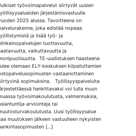
Julkiset työvoimapalvelut siirtyvät uusien
työllisyysalueiden järjestämisvastuulle
vuoden 2025 alussa. Tavoitteena on
palvelurakenne, joka edistää nopeaa
työllistymistä ja lisää työ- ja
elinkeinopalvelujen tuottavuutta,
saatavuutta, vaikuttavuutta ja
monipuolisuutta. TE-uudistuksen haasteena
tulee olemaan ELY-keskuksen kilpailuttamien
ostopalvelusopimusten vastaanottaminen
siirtyvinä sopimuksina. Työllisyyspalveluita
järjestettäessä hankittavaksi voi tulla muun
muassa työvoimakoulutusta, valmennuksia,
asiantuntija-arviointeja tai
muutosturvakoulutusta. Uusi työllisyysalue
saa muutoksen jälkeen vastuulleen nykyisten
hankintasopimusten […]