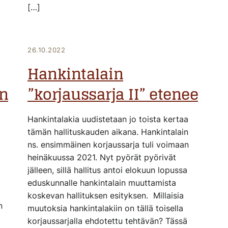
[…]
26.10.2022
Hankintalain
ön
”korjaussarja II” etenee
Hankintalakia uudistetaan jo toista kertaa
tämän hallituskauden aikana. Hankintalain
ns. ensimmäinen korjaussarja tuli voimaan
heinäkuussa 2021. Nyt pyörät pyörivät
jälleen, sillä hallitus antoi elokuun lopussa
eduskunnalle hankintalain muuttamista
koskevan hallituksen esityksen. Millaisia
n
muutoksia hankintalakiin on tällä toisella
korjaussarjalla ehdotettu tehtävän? Tässä