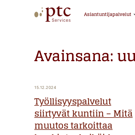
Skip
to
Asiantuntijapalvelut
E
content
PTCServices
Suomen johtava julkisten hankintojen asiantu
Avainsana:
uu
15.12.2024
Työllisyyspalvelut
siirtyvät kuntiin – Mitä
muutos tarkoittaa