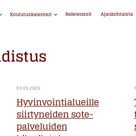
Referenssit
Ajankohtaista
Koulutuskalenteri
xpand child menu
Expand child menu
ntija ja kouluttaja
distus
03.03.2023
Hyvinvointialueille
siirtyneiden sote-
palveluiden