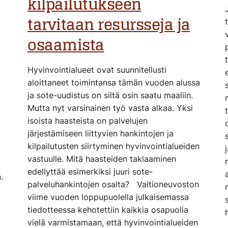
kilpailutukseen
tarvitaan resursseja ja
osaamista
Hyvinvointialueet ovat suunnitellusti
aloittaneet toimintansa tämän vuoden alussa
ja sote-uudistus on siltä osin saatu maaliin.
Mutta nyt varsinainen työ vasta alkaa. Yksi
isoista haasteista on palvelujen
järjestämiseen liittyvien hankintojen ja
kilpailutusten siirtyminen hyvinvointialueiden
vastuulle. Mitä haasteiden taklaaminen
edellyttää esimerkiksi juuri sote-
.
palveluhankintojen osalta? Valtioneuvoston
viime vuoden loppupuolella julkaisemassa
tiedotteessa kehotettiin kaikkia osapuolia
vielä varmistamaan, että hyvinvointialueiden