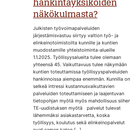
hankintayksiköiden
näkökulmasta?
Julkisten työvoimapalveluiden
järjestämisvastuu siirtyy valtion työ- ja
elinkeinotoimistoilta kunnille ja kuntien
muodostamille yhteistoiminta-alueille
1.1.2025. Työllisyysalueita tulee olemaan
yhteensä 45. Vaikuttavuus tulee näkymään
kuntien toteuttamissa työllisyyspalveluiden
hankinnoissa aiempaa enemmän. Kunnilla on
selkeä intressi kustannusvaikuttavien
palveluiden toteuttamiseen ja laajentuvan
tietopohjan myötä myös mahdollisuus siihen
TE-uudistuksen myötä palvelut tulevat
lähemmäksi asiakastarvetta, koska
työllisyys, koulutus sekä elinkeinopalvelut
ovat saman katon […]