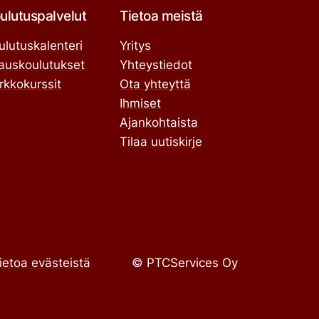
ulutuspalvelut
Tietoa meistä
ulutuskalenteri
Yritys
lauskoulutukset
Yhteystiedot
rkkokurssit
Ota yhteyttä
Ihmiset
Ajankohtaista
Tilaa uutiskirje
ietoa evästeistä
© PTCServices Oy