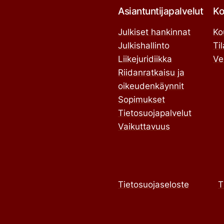
Asiantuntijapalvelut
Ko
Julkiset hankinnat
Ko
Julkishallinto
Ti
Liikejuridiikka
Ve
Riidanratkaisu ja
oikeudenkäynnit
Sopimukset
Tietosuojapalvelut
Vaikuttavuus
Tietosuojaseloste
T