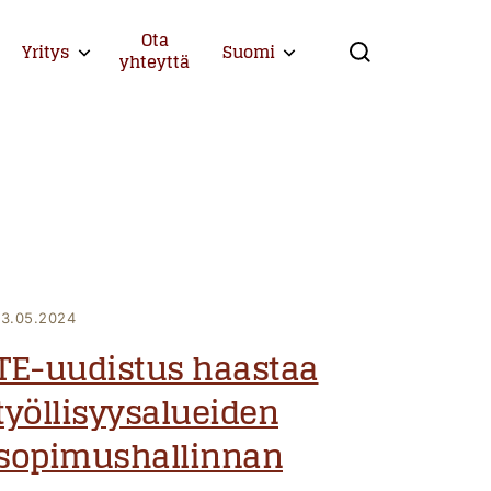
Ota
Yritys
Suomi
Expand child menu
Expand child menu
yhteyttä
Search
13.05.2024
TE-uudistus haastaa
työllisyysalueiden
sopimushallinnan