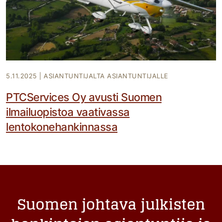
5.11.2025
|
ASIANTUNTIJALTA ASIANTUNTIJALLE
PTCServices Oy avusti Suomen
ilmailuopistoa vaativassa
lentokonehankinnassa
Suomen johtava julkisten