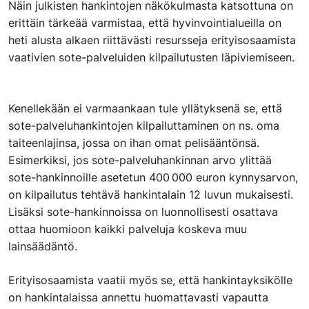
Näin julkisten hankintojen näkökulmasta katsottuna on
erittäin tärkeää varmistaa, että hyvinvointialueilla on
heti alusta alkaen riittävästi resursseja erityisosaamista
vaativien sote-palveluiden kilpailutusten läpiviemiseen.
Kenellekään ei varmaankaan tule yllätyksenä se, että
sote-palveluhankintojen kilpailuttaminen on ns. oma
taiteenlajinsa, jossa on ihan omat pelisääntönsä.
Esimerkiksi, jos sote-palveluhankinnan arvo ylittää
sote-hankinnoille asetetun 400 000 euron kynnysarvon,
on kilpailutus tehtävä hankintalain 12 luvun mukaisesti.
Lisäksi sote-hankinnoissa on luonnollisesti osattava
ottaa huomioon kaikki palveluja koskeva muu
lainsäädäntö.
Erityisosaamista vaatii myös se, että hankintayksikölle
on hankintalaissa annettu huomattavasti vapautta