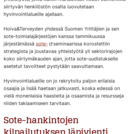
siirtyvän henkilöstön osalta luovutetaan
hyvinvointialueille ajallaan.
Hoiva&Terveyden yhdessä Suomen Yrittäjien ja sen
sote-toimialajärjestöjen kanssa tammikuussa
järjestämässä
sote-
seminaarissa
korostettiin
strategista ja joustavaa yhteistyötä yli sektorirajojen
koko siirtymäkauden ajan, jotta sote-uudistukselle
asetetut tavoitteet pystytään saavuttamaan.
Hyvinvointialueille on jo rekrytoitu paljon erilaisia
osaajia ja lisää haetaan jatkuvasti, koska edessä on
vielä monenlaisia haasteita ja osaamista ja resursseja
niiden taklaamiseen tarvitaan.
Sote-hankintojen
kilpailutuksen läpivienti