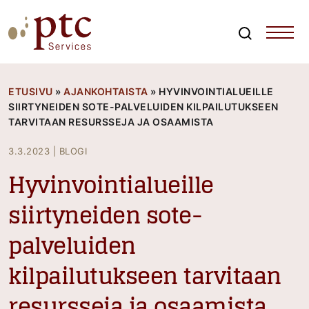
Skip
to
content
Search
PTCServices
Suomen johtava julkisten hankintojen asiantuntija ja
kouluttaja
ETUSIVU
»
AJANKOHTAISTA
»
HYVINVOINTIALUEILLE
SIIRTYNEIDEN SOTE-PALVELUIDEN KILPAILUTUKSEEN
TARVITAAN RESURSSEJA JA OSAAMISTA
3.3.2023
|
BLOGI
Hyvinvointialueille
siirtyneiden sote-
palveluiden
kilpailutukseen tarvitaan
resursseja ja osaamista