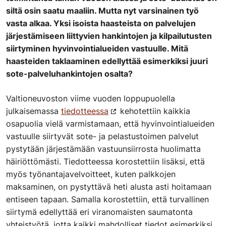
siltä osin saatu maaliin. Mutta nyt varsinainen työ
vasta alkaa. Yksi isoista haasteista on palvelujen
järjestämiseen liittyvien hankintojen ja kilpailutusten
siirtyminen hyvinvointialueiden vastuulle. Mitä
haasteiden taklaaminen edellyttää esimerkiksi juuri
sote-palveluhankintojen osalta?
Valtioneuvoston viime vuoden loppupuolella
julkaisemassa
tiedotteessa
kehotettiin kaikkia
osapuolia vielä varmistamaan, että hyvinvointialueiden
vastuulle siirtyvät sote- ja pelastustoimen palvelut
pystytään järjestämään vastuunsiirrosta huolimatta
häiriöttömästi. Tiedotteessa korostettiin lisäksi, että
myös työnantajavelvoitteet, kuten palkkojen
maksaminen, on pystyttävä heti alusta asti hoitamaan
entiseen tapaan. Samalla korostettiin, että turvallinen
siirtymä edellyttää eri viranomaisten saumatonta
yhteistyötä, jotta kaikki mahdolliset tiedot esimerkiksi