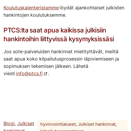
Koulutuskalenteristamme
löydät ajankohtaiset julkisten
hankintojen koulutuksemme.
PTCS:lta saat apua kaikissa julkisiin
hankintoihin liittyvissä kysymyksissäsi
Jos sote-palveluiden hankinnat
mietityttävät
, meiltä
saat apua koko kilpailutusprosessin läpiviemiseen ja
sopimuksen tekemisen jälkeen. L
ähetä
viesti
info@ptcs.fi
.
Blogi
,
Julkiset
hyvinvointialueet
,
Julkiset hankinnat
,
hankinnat
,