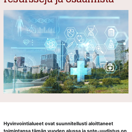
Hyvinvointialueet ovat suunnitellusti aloittaneet
toimintansa tämän vuoden alussa ja sote-uudistus on