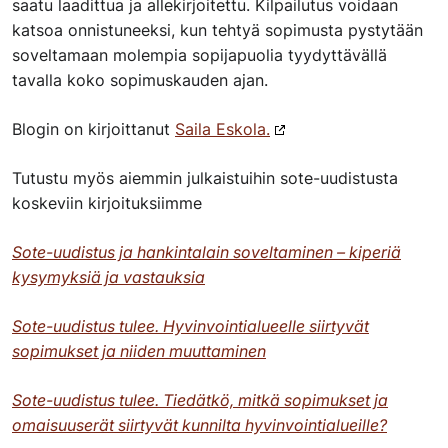
saatu laadittua ja allekirjoitettu. Kilpailutus voidaan
katsoa onnistuneeksi, kun tehtyä sopimusta pystytään
soveltamaan molempia sopijapuolia tyydyttävällä
tavalla koko sopimuskauden ajan.
Blogin on kirjoittanut
Saila Eskola.
Tutustu myös aiemmin julkaistuihin sote-uudistusta
koskeviin kirjoituksiimme
Sote-uudistus ja hankintalain soveltaminen – kiperiä
kysymyksiä ja vastauksia
Sote-uudistus tulee. Hyvinvointialueelle siirtyvät
sopimukset ja niiden muuttaminen
Sote-uudistus tulee. Tiedätkö, mitkä sopimukset ja
omaisuuserät siirtyvät kunnilta hyvinvointialueille?