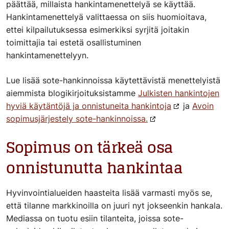
päättää, millaista hankintamenettelyä se käyttää.
Hankintamenettelyä valittaessa on siis huomioitava,
ettei kilpailutuksessa esimerkiksi syrjitä joitakin
toimittajia tai estetä osallistuminen
hankintamenettelyyn.
Lue lisää sote-hankinnoissa käytettävistä menettelyistä
aiemmista blogikirjoituksistamme
Julkisten hankintojen
hyviä käytäntöjä ja onnistuneita hankintoja
ja
Avoin
sopimusjärjestely sote-hankinnoissa.
Sopimus on tärkeä osa
onnistunutta hankintaa
Hyvinvointialueiden haasteita lisää varmasti myös se,
että tilanne markkinoilla on juuri nyt jokseenkin hankala.
Mediassa on tuotu esiin tilanteita, joissa sote-