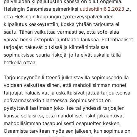
palveluiden kilpailutusten kanssa on ollut ongelmia.
Helsingin Sanomissa
esimerkiksi
uutisoitiin 6.2.2023
,
että Helsingin kaupungin työterveyspalveluiden
kilpailutus keskeytettiin, koska yhtään tarjousta ei
saatu. Tähän vaikuttaa varmasti se, että sote-alaa
vaivaa henkilöstöpula ja inflaatio laukkaa. Potentiaaliset
tarjoajat näkevät pitkissä ja kiinteähintaisissa
sopimuksissa suuria riskejä, joita eivät uskalla tällä
hetkellä ottaa.
Tarjouspyynnön liitteenä julkaistavilla sopimusehdoilla
voidaan vaikuttaa siihen, että mahdollisimman monet
tarjoajat haluaisivat ja uskaltaisivat jättää tarjouksensa
epävarmassakin tilanteessa. Sopimusehdot on
pystyttävä laatimaan joko itse tai yhdessä tarjoajien
kanssa sellaisiksi, että mahdolliset riskit jakaantuvat
mahdollisimman tasapuolisesti osapuolten kesken.
Osaamista tarvitaan myös sen jälkeen, kun sopimus on