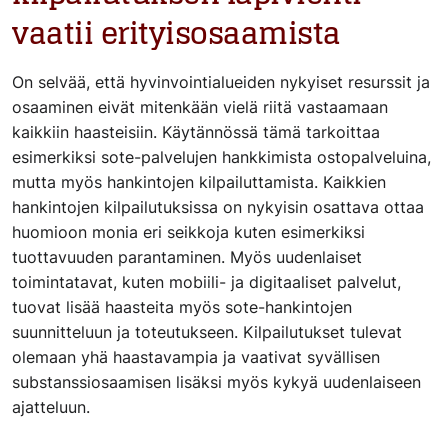
vaatii erityisosaamista
On selvää, että hyvinvointialueiden nykyiset resurssit ja
osaaminen eivät mitenkään vielä riitä vastaamaan
kaikkiin haasteisiin. Käytännössä tämä tarkoittaa
esimerkiksi sote-palvelujen hankkimista ostopalveluina,
mutta myös hankintojen kilpailuttamista. Kaikkien
hankintojen kilpailutuksissa on nykyisin osattava ottaa
huomioon monia eri seikkoja kuten esimerkiksi
tuottavuuden parantaminen. Myös uudenlaiset
toimintatavat, kuten mobiili- ja digitaaliset palvelut,
tuovat lisää haasteita myös sote-hankintojen
suunnitteluun ja toteutukseen. Kilpailutukset tulevat
olemaan yhä haastavampia ja vaativat syvällisen
substanssiosaamisen lisäksi myös kykyä uudenlaiseen
ajatteluun.