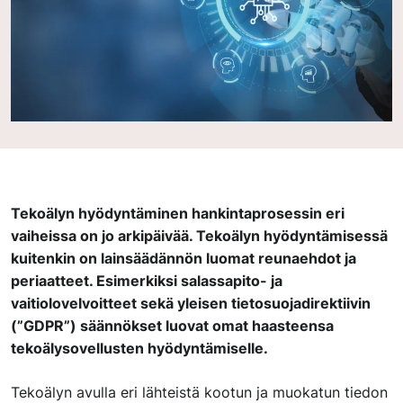
Tekoälyn hyödyntäminen hankintaprosessin eri
vaiheissa on jo arkipäivää. Tekoälyn hyödyntämisessä
kuitenkin on lainsäädännön luomat reunaehdot ja
periaatteet. Esimerkiksi salassapito- ja
vaitiolovelvoitteet sekä yleisen tietosuojadirektiivin
(”GDPR”) säännökset luovat omat haasteensa
tekoälysovellusten hyödyntämiselle.
Tekoälyn avulla eri lähteistä kootun ja muokatun tiedon