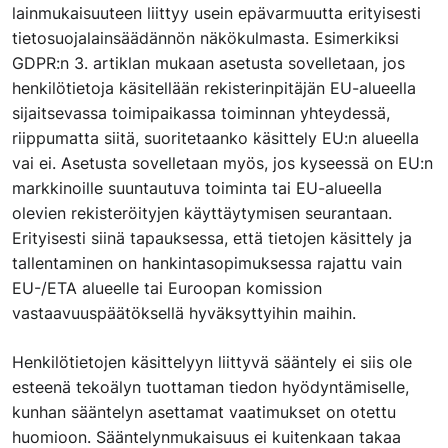
lainmukaisuuteen liittyy usein epävarmuutta erityisesti
tietosuojalainsäädännön näkökulmasta. Esimerkiksi
GDPR:n 3. artiklan mukaan asetusta sovelletaan, jos
henkilötietoja käsitellään rekisterinpitäjän EU-alueella
sijaitsevassa toimipaikassa toiminnan yhteydessä,
riippumatta siitä, suoritetaanko käsittely EU:n alueella
vai ei. Asetusta sovelletaan myös, jos kyseessä on EU:n
markkinoille suuntautuva toiminta tai EU-alueella
olevien rekisteröityjen käyttäytymisen seurantaan.
Erityisesti siinä tapauksessa, että tietojen käsittely ja
tallentaminen on hankintasopimuksessa rajattu vain
EU-/ETA alueelle tai Euroopan komission
vastaavuuspäätöksellä hyväksyttyihin maihin.
Henkilötietojen käsittelyyn liittyvä sääntely ei siis ole
esteenä tekoälyn tuottaman tiedon hyödyntämiselle,
kunhan sääntelyn asettamat vaatimukset on otettu
huomioon. Sääntelynmukaisuus ei kuitenkaan takaa