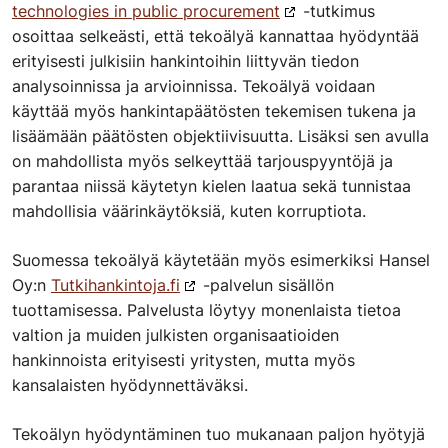
technologies in public procurement
-tutkimus
osoittaa selkeästi, että tekoälyä kannattaa hyödyntää
erityisesti julkisiin hankintoihin liittyvän tiedon
analysoinnissa ja arvioinnissa. Tekoälyä voidaan
käyttää myös hankintapäätösten tekemisen tukena ja
lisäämään päätösten objektiivisuutta. Lisäksi sen avulla
on mahdollista myös selkeyttää tarjouspyyntöjä ja
parantaa niissä käytetyn kielen laatua sekä tunnistaa
mahdollisia väärinkäytöksiä, kuten korruptiota.
Suomessa tekoälyä käytetään myös esimerkiksi Hansel
Oy:n
Tutkihankintoja.fi
-palvelun sisällön
tuottamisessa. Palvelusta löytyy monenlaista tietoa
valtion ja muiden julkisten organisaatioiden
hankinnoista erityisesti yritysten, mutta myös
kansalaisten hyödynnettäväksi.
Tekoälyn hyödyntäminen tuo mukanaan paljon hyötyjä