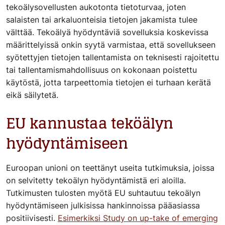
tekoälysovellusten aukotonta tietoturvaa, joten
salaisten tai arkaluonteisia tietojen jakamista tulee
välttää. Tekoälyä hyödyntäviä sovelluksia koskevissa
määrittelyissä onkin syytä varmistaa, että sovellukseen
syötettyjen tietojen tallentamista on teknisesti rajoitettu
tai tallentamismahdollisuus on kokonaan poistettu
käytöstä, jotta tarpeettomia tietojen ei turhaan kerätä
eikä säilytetä.
EU kannustaa teköälyn
hyödyntämiseen
Euroopan unioni on teettänyt useita tutkimuksia, joissa
on selvitetty tekoälyn hyödyntämistä eri aloilla.
Tutkimusten tulosten myötä EU suhtautuu tekoälyn
hyödyntämiseen julkisissa hankinnoissa pääasiassa
positiivisesti.
Esimerkiksi Study on up-take of emerging