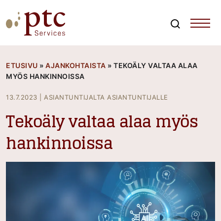
Skip
to
content
Search
PTCServices
Suomen johtava julkisten hankintojen asiantuntija ja
kouluttaja
ETUSIVU
»
AJANKOHTAISTA
»
TEKOÄLY VALTAA ALAA
MYÖS HANKINNOISSA
13.7.2023
|
ASIANTUNTIJALTA ASIANTUNTIJALLE
Tekoäly valtaa alaa myös
hankinnoissa