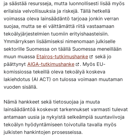
ja säästää resursseja, mutta luonnollisesti lisää myös
erilaisia velvollisuuksia ja riskejä. Tällä hetkellä
voimassa oleva lainsäädäntö tarjoaa jonkin verran
suojaa, mutta se ei välttämättä riitä vastaamaan
tekoälyjärjestelmien tuomiin erityishaasteisiin.
Ymmärryksen lisäämiseksi nimenomaan julkiselle
sektorille Suomessa on täällä Suomessa meneillään
muun muassa
Etairos-tutkimushanke
sekä jo
päättynyt
AIGA-tutkimushanke
. Myös EU-
komissiossa tekeillä oleva tekoälyä koskeva
lakiehdotus (AI ACT) on tulossa voimaan muutaman
vuoden sisällä.
Nämä hankkeet sekä tietosuojaa ja muuta
lainsäädäntöä koskevat tarkennukset varmasti tulevat
antamaan uusia ja nykyistä selkeämpiä suuntaviivoja
tekoälyn hyödyntämiseen toivotulla tavalla myös
julkisten hankintojen prosesseissa.