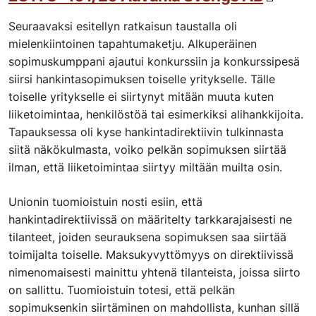
Seuraavaksi esitellyn ratkaisun taustalla oli
mielenkiintoinen tapahtumaketju. Alkuperäinen
sopimuskumppani ajautui konkurssiin ja konkurssipesä
siirsi hankintasopimuksen toiselle yritykselle. Tälle
toiselle yritykselle ei siirtynyt mitään muuta kuten
liiketoimintaa, henkilöstöä tai esimerkiksi alihankkijoita.
Tapauksessa oli kyse hankintadirektiivin tulkinnasta
siitä näkökulmasta, voiko pelkän sopimuksen siirtää
ilman, että liiketoimintaa siirtyy miltään muilta osin.
Unionin tuomioistuin nosti esiin, että
hankintadirektiivissä on määritelty tarkkarajaisesti ne
tilanteet, joiden seurauksena sopimuksen saa siirtää
toimijalta toiselle. Maksukyvyttömyys on direktiivissä
nimenomaisesti mainittu yhtenä tilanteista, joissa siirto
on sallittu. Tuomioistuin totesi, että pelkän
sopimuksenkin siirtäminen on mahdollista, kunhan sillä