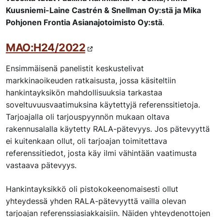
Kuusniemi-Laine Castrén & Snellman Oy:stä ja Mika
Pohjonen Frontia Asianajotoimisto Oy:stä
.
MAO:H24/2022
Ensimmäisenä panelistit keskustelivat
markkinaoikeuden ratkaisusta, jossa käsiteltiin
hankintayksikön mahdollisuuksia tarkastaa
soveltuvuusvaatimuksina käytettyjä referenssitietoja.
Tarjoajalla oli tarjouspyynnön mukaan oltava
rakennusalalla käytetty RALA-pätevyys. Jos pätevyyttä
ei kuitenkaan ollut, oli tarjoajan toimitettava
referenssitiedot, josta käy ilmi vähintään vaatimusta
vastaava pätevyys.
Hankintayksikkö oli pistokokeenomaisesti ollut
yhteydessä yhden RALA-pätevyyttä vailla olevan
tarjoajan referenssiasiakkaisiin. Näiden yhteydenottojen