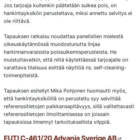
Jos tarjoaja kuitenkin päätetään sulkea pois, on
hankintayksikön perusteltava, miksi annettu selvitys ei
ole riittävä.
Tapauksen ratkaisu noudattaa panelistien mielestä
oikeuskäytännössä muodostunutta linjaa
harkinnanvaraisista poissulkemisperusteista. He
muistuttavatkin, että niitä käytettäessä tarjoajalle on
varattava tilaisuus esittää näyttöä ns. self-cleaning-
toimenpiteistä.
Tapauksen esitellyt Mika Pohjonen huomautti myös,
että hankintayksiköillä on perusteltu syy selvittää
referenssitietojen paikkansapitävyys, sillä valitettavasti
referenssitietojen ilmoittamisessa on joissain
tapauksissa ilmennyt tarkoituksellista vilppiä.
EUTI C-461/20 Advania Sverige AB