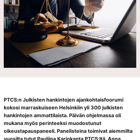
PTCS:n Julkisten hankintojen ajankohtaisfoorumi
kokosi marraskuiseen Helsinkiin yli 300 julkisten
hankintojen ammattilaista. Päivän ohjelmassa oli
mukana myös perinteeksi muodostunut
oikeustapauspaneeli. Panelisteina toimivat aiemmilta
vuosilta tutut Pauliina Karinkanta PTCS:ltä, Anna