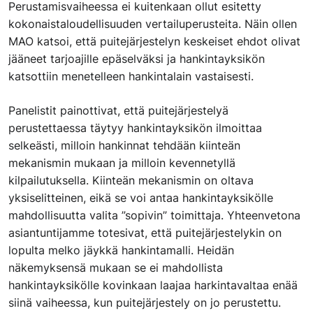
Perustamisvaiheessa ei kuitenkaan ollut esitetty
kokonaistaloudellisuuden vertailuperusteita. Näin ollen
MAO katsoi, että puitejärjestelyn keskeiset ehdot olivat
jääneet tarjoajille epäselväksi ja hankintayksikön
katsottiin menetelleen hankintalain vastaisesti.
Panelistit painottivat, että puitejärjestelyä
perustettaessa täytyy hankintayksikön ilmoittaa
selkeästi, milloin hankinnat tehdään kiinteän
mekanismin mukaan ja milloin kevennetyllä
kilpailutuksella. Kiinteän mekanismin on oltava
yksiselitteinen, eikä se voi antaa hankintayksikölle
mahdollisuutta valita ”sopivin” toimittaja. Yhteenvetona
asiantuntijamme totesivat, että puitejärjestelykin on
lopulta melko jäykkä hankintamalli. Heidän
näkemyksensä mukaan se ei mahdollista
hankintayksikölle kovinkaan laajaa harkintavaltaa enää
siinä vaiheessa, kun puitejärjestely on jo perustettu.