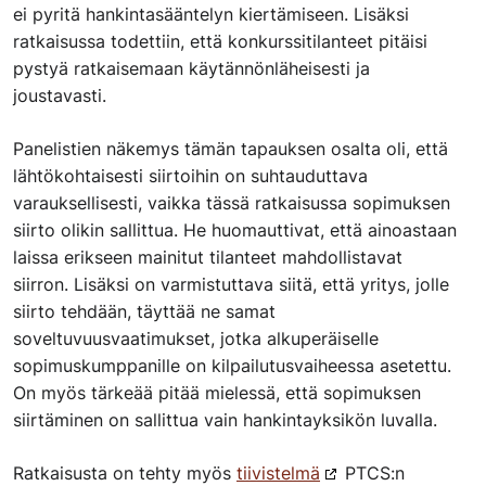
ei pyritä hankintasääntelyn kiertämiseen. Lisäksi
ratkaisussa todettiin, että konkurssitilanteet pitäisi
pystyä ratkaisemaan käytännönläheisesti ja
joustavasti.
Panelistien näkemys tämän tapauksen osalta oli, että
lähtökohtaisesti siirtoihin on suhtauduttava
varauksellisesti, vaikka tässä ratkaisussa sopimuksen
siirto olikin sallittua. He huomauttivat, että ainoastaan
laissa erikseen mainitut tilanteet mahdollistavat
siirron. Lisäksi on varmistuttava siitä, että yritys, jolle
siirto tehdään, täyttää ne samat
soveltuvuusvaatimukset, jotka alkuperäiselle
sopimuskumppanille on kilpailutusvaiheessa asetettu.
On myös tärkeää pitää mielessä, että sopimuksen
siirtäminen on sallittua vain hankintayksikön luvalla.
Ratkaisusta on tehty myös
tiivistelmä
PTCS:n