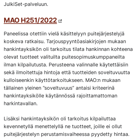
JulkiSet-palveluun.
MAO H251/2022
Paneelissa otettiin vielä käsittelyyn puitejärjestelyjä
koskeva ratkaisu. Tarjouspyyntöasiakirjojen mukaan
hankintayksikön oli tarkoitus tilata hankinnan kohteena
olevat tuotteet valituilta puitesopimuskumppaneilta
ilman kilpailutusta. Perusteena valinnalle käytettäisiin
sekä ilmoitettuja hintoja että tuotteiden soveltuvuutta
kulloiseenkin käyttötarkoitukseen. MAO:n mukaan
tällainen yleinen ”soveltuvuus” antaisi kriteerinä
hankintayksikölle käytännössä rajoittamattoman
harkintavallan.
Lisäksi hankintayksikön oli tarkoitus kilpailuttaa
kevennetyllä menettelyllä ne tuotteet, joille ei ollut
puitejärjestelyn perustamisvaiheessa pyydetty hintaa.