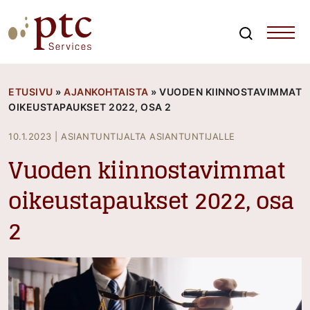
Skip
to
content
Search
PTCServices
Suomen johtava julkisten hankintojen asiantuntija ja
kouluttaja
ETUSIVU
»
AJANKOHTAISTA
»
VUODEN KIINNOSTAVIMMAT
OIKEUSTAPAUKSET 2022, OSA 2
10.1.2023
|
ASIANTUNTIJALTA ASIANTUNTIJALLE
Vuoden kiinnostavimmat
oikeustapaukset 2022, osa
2