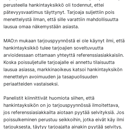
perusteella hankintayksikkö oli todennut, ettei
pätevyysvaatimus täyttynyt. Tarjoaja suljettiin pois
menettelystä ilman, että sille varattiin mahdollisuutta
lausua omaa näkemystään asiasta.
MAO:n mukaan tarjouspyynnöstä ei ole k
äynyt ilmi
, että
hankintayksikkö tulee tarjoajien soveltuvuutta
arvioidessaan ottamaan yhteyttä referenssiasiakkaisiin.
Koska poissuljetulle tarjoajalle ei annettu tilaisuutta
lausua asiassa, markkinaoikeus katsoi hankintayksikön
menettelyn avoimuuden ja tasapuolisuuden
periaatteiden vastaiseksi.
Panelistit kiinnittivät huomiota siihen, että
hankintayksikön on jo tarjouspyynnössä ilmoitettava,
jos referenssiasiakkailta aiotaan pyytää selvityksiä. Jos
poissulkeminen perustuu seikkoihin, jotka eivät käy ilmi
tarjouksesta, täytyy tarjoajalta ainakin pyytää selvitys.