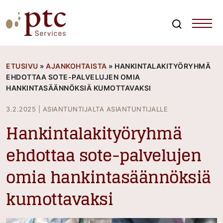
Skip
to
content
Search
PTCServices
Suomen johtava julkisten hankintojen asiantuntija ja
kouluttaja
ETUSIVU
»
AJANKOHTAISTA
»
HANKINTALAKITYÖRYHMÄ
EHDOTTAA SOTE-PALVELUJEN OMIA
HANKINTASÄÄNNÖKSIÄ KUMOTTAVAKSI
3.2.2025
|
ASIANTUNTIJALTA ASIANTUNTIJALLE
Hankintalakityöryhmä
ehdottaa sote-palvelujen
omia hankintasäännöksiä
kumottavaksi