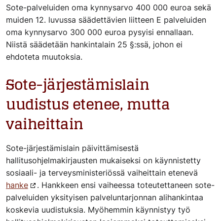
Sote-palveluiden oma kynnysarvo 400 000 euroa sekä
muiden 12. luvussa säädettävien liitteen E palveluiden
oma kynnysarvo 300 000 euroa pysyisi ennallaan.
Niistä säädetään hankintalain 25 §:ssä, johon ei
ehdoteta muutoksia.
S
ote-järjestämislain
uudistus etenee, mutta
vaiheittain
Sote-järjestämislain päivittämisestä
hallitusohjelmakirjausten mukaiseksi on käynnistetty
sosiaali- ja terveysministeriössä vaiheittain etenevä
hanke
. Hankkeen ensi vaiheessa toteutettaneen sote-
palveluiden yksityisen palveluntarjonnan alihankintaa
koskevia uudistuksia. Myöhemmin käynnistyy työ