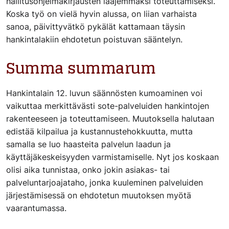
hallitusohjelmakirjausten laajemmaksi toteuttamiseksi.
Koska työ on vielä hyvin alussa, on liian varhaista
sanoa, päivittyvätkö pykälät kattamaan täysin
hankintalakiin ehdotetun poistuvan sääntelyn.
Summa summarum
Hankintalain 12. luvun säännösten kumoaminen voi
vaikuttaa merkittävästi sote-palveluiden hankintojen
rakenteeseen ja toteuttamiseen. Muutoksella halutaan
edistää kilpailua ja kustannustehokkuutta, mutta
samalla se luo haasteita palvelun laadun ja
käyttäjäkeskeisyyden varmistamiselle. Nyt jos koskaan
olisi aika tunnistaa, onko jokin asiakas- tai
palveluntarjoajataho, jonka kuuleminen palveluiden
järjestämisessä on ehdotetun muutoksen myötä
vaarantumassa.