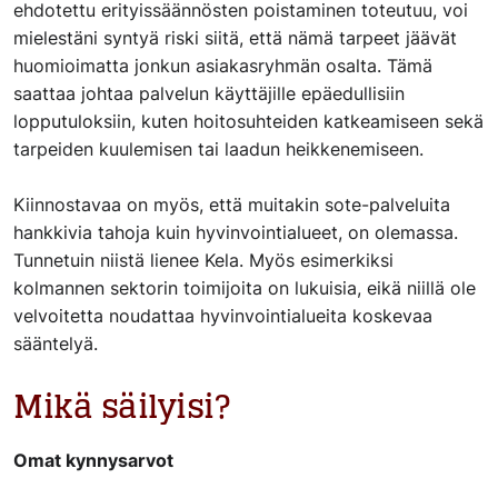
ehdotettu erityissäännösten poistaminen toteutuu, voi
mielestäni syntyä riski siitä, että nämä tarpeet jäävät
huomioimatta jonkun asiakasryhmän osalta. Tämä
saattaa johtaa palvelun käyttäjille epäedullisiin
lopputuloksiin, kuten hoitosuhteiden katkeamiseen sekä
tarpeiden kuulemisen tai laadun heikkenemiseen.
Kiinnostavaa on myös, että muitakin sote-palveluita
hankkivia tahoja kuin hyvinvointialueet, on olemassa.
Tunnetuin niistä lienee Kela. Myös esimerkiksi
kolmannen sektorin toimijoita on lukuisia, eikä niillä ole
velvoitetta noudattaa hyvinvointialueita koskevaa
sääntelyä.
Mikä säilyisi?
Omat kynnysarvot