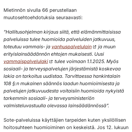
Mietinnön sivulla 66 perustellaan
muutosehtoehdotuksia seuraavasti:
”Hallitusohjelman kirjaus siitä, että elämänmittaisissa
palveluissa tulee huomioida palveluiden jatkuvuus,
toteutuu vammais- ja
vanhuspalvelulain
ja muun
erityislainsäädännön ehtojen mukaisesti. Uusi
vammaispalvelulaki
tulee voimaan 1.1.2025. Myös
sosiaali- ja terveyspalvelujen järjestämistä koskevaa
lakia on tarkoitus uudistaa. Tarvittaessa hankintalain
108 §:n mukainen säännös laadun huomioimisesta ja
palvelujen jatkuvuudesta voitaisiin huomioida nykyistä
tarkemmin sosiaali- ja terveysministeriön
valmisteluvastuulla olevassa lainsäädännössä”.
Sote-palveluissa käyttäjien tarpeiden kuten yksilöllisen
hoitosuhteen huomioiminen on keskeistä. Jos 12. lukuun