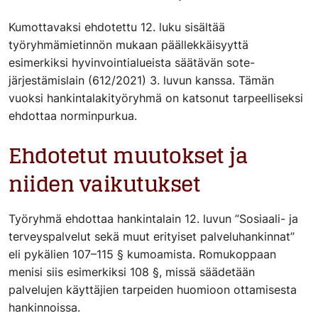
Kumottavaksi ehdotettu 12. luku sisältää
työryhmämietinnön mukaan päällekkäisyyttä
esimerkiksi hyvinvointialueista säätävän sote-
järjestämislain (612/2021) 3. luvun kanssa. Tämän
vuoksi hankintalakityöryhmä on katsonut tarpeelliseksi
ehdottaa norminpurkua.
Ehdotetut muutokset ja
niiden vaikutukset
Työryhmä ehdottaa hankintalain 12. luvun ”Sosiaali- ja
terveyspalvelut sekä muut erityiset palveluhankinnat”
eli pykälien 107–115 § kumoamista. Romukoppaan
menisi siis esimerkiksi 108 §, missä säädetään
palvelujen käyttäjien tarpeiden huomioon ottamisesta
hankinnoissa.