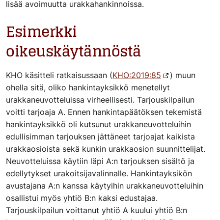
lisää avoimuutta urakkahankinnoissa.
Esimerkki
oikeuskäytännöstä
KHO käsitteli ratkaisussaan (
KHO:2019:85
) muun
ohella sitä, oliko hankintayksikkö menetellyt
urakkaneuvotteluissa virheellisesti. Tarjouskilpailun
voitti tarjoaja A. Ennen hankintapäätöksen tekemistä
hankintayksikkö oli kutsunut urakkaneuvotteluihin
edullisimman tarjouksen jättäneet tarjoajat kaikista
urakkaosioista sekä kunkin urakkaosion suunnittelijat.
Neuvotteluissa käytiin läpi A:n tarjouksen sisältö ja
edellytykset urakoitsijavalinnalle. Hankintayksikön
avustajana A:n kanssa käytyihin urakkaneuvotteluihin
osallistui myös yhtiö B:n kaksi edustajaa.
Tarjouskilpailun voittanut yhtiö A kuului yhtiö B:n