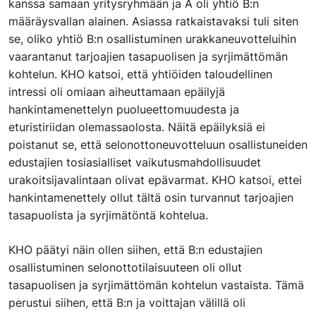
kanssa samaan yritysryhmään ja A oli yhtiö B:n
määräysvallan alainen. Asiassa ratkaistavaksi tuli siten
se, oliko yhtiö B:n osallistuminen urakkaneuvotteluihin
vaarantanut tarjoajien tasapuolisen ja syrjimättömän
kohtelun. KHO katsoi, että yhtiöiden taloudellinen
intressi oli omiaan aiheuttamaan epäilyjä
hankintamenettelyn puolueettomuudesta ja
eturistiriidan olemassaolosta. Näitä epäilyksiä ei
poistanut se, että selonottoneuvotteluun osallistuneiden
edustajien tosiasialliset vaikutusmahdollisuudet
urakoitsijavalintaan olivat epävarmat. KHO katsoi, ettei
hankintamenettely ollut tältä osin turvannut tarjoajien
tasapuolista ja syrjimätöntä kohtelua.
KHO päätyi näin ollen siihen, että B:n edustajien
osallistuminen selonottotilaisuuteen oli ollut
tasapuolisen ja syrjimättömän kohtelun vastaista. Tämä
perustui siihen, että B:n ja voittajan välillä oli