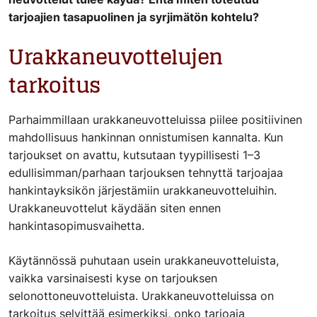
tarjoajien tasapuolinen ja syrjimätön kohtelu?
Urakkaneuvottelujen
tarkoitus
Parhaimmillaan urakkaneuvotteluissa piilee positiivinen
mahdollisuus hankinnan onnistumisen kannalta. Kun
tarjoukset on avattu, kutsutaan tyypillisesti 1–3
edullisimman/parhaan tarjouksen tehnyttä tarjoajaa
hankintayksikön järjestämiin urakkaneuvotteluihin.
Urakkaneuvottelut käydään siten ennen
hankintasopimusvaihetta.
Käytännössä puhutaan usein urakkaneuvotteluista,
vaikka varsinaisesti kyse on tarjouksen
selonottoneuvotteluista. Urakkaneuvotteluissa on
tarkoitus selvittää esimerkiksi, onko tarjoaja