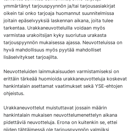
ymmärtänyt tarjouspyynnön ja/tai tarjousasiakirjat
oikein tai onko tarjoaja huomannut suunnitelmissa
joitain epäselvyyksiä laskennan aikana, joita tulee
tarkentaa. Urakkaneuvotteluilla voidaan myös
varmistaa urakoitsijan kyky suoriutua urakasta
tarjouspyynnön mukaisessa ajassa. Neuvotteluissa on
hyvä mahdollisuus myös pyytää mahdolliset
lisäselvitykset tarjoajilta.
Neuvotteluiden lainmukaisuuden varmistamiseksi on
erittäin tärkeää huomioida urakkaneuvotteluja koskevat
hankintalain asettamat vaatimukset sekä YSE-ehtojen
ohjeistus.
Urakkaneuvottelut muistuttavat jossain määrin
hankintalain mukaisen neuvottelumenettelyn aikana
pidettäviä neuvotteluja. Erona on kuitenkin se, ettei
niiden tähtäimessä ole tarjouspyynnön valmiiksi