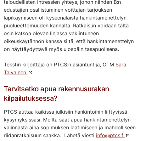
taloudellisten intressien yhteys, johon nähden B:n
edustajien osallistuminen voittajan tarjouksen
läpikäymiseen oli kyseenalaista hankintamenettelyn
puolueettomuuden kannalta. Ratkaisun voidaan tältä
osin katsoa olevan linjassa vakiintuneen
oikeuskäytännön kanssa siitä, että hankintamenettelyn
on näyttäydyttävä myös ulospäin tasapuolisena.
Tekstin kirjoittaja on PTCS:n asiantuntija, OTM
Sara
Taivainen.
Tarvitsetko apua rakennusurakan
kilpailutuksessa?
PTCS auttaa kaikissa julkisiin hankintoihin liittyvissä
kysymyksissäsi. Meiltä saat apua hankintamenettelyn
valinnasta aina sopimuksen laatimiseen ja mahdolliseen
riidanratkaisuun saakka. Lähetä viesti
info@ptcs.fi
.