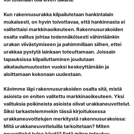
Kun rakennusurakka kilpailutetaan hankintalain
mukaisesti, on hyvin toivottavaa, että hankinnasta ei
valitettaisi markkinaoikeuteen. Rakennusurakoiden
osalta valitus johtaa todennäköisesti vähintäänkin
urakan viivästymiseen ja pahimmillaan siihen, ettei
urakkaa pystytä lainkaan toteuttamaan. Joissain
tapauksissa kilpailuttaminen joudutaan
aikataulumuutosten vuoksi keskeyttämään ja
aloittamaan kokonaan uudestaan.
Kävimme läpi rakennusurakoiden osalta sitä, mistä
asioista on eniten valitettu markkinaoikeuteen. Yksi
valituksia poikineista asioista olivat urakkaneuvottelut.
Siksi tarkastelemmekin tässä kirjoituksessa
urakkaneuvottelujen merkitystä rakennusurakoissa:
Mitä urakkaneuvotteluilla tarkoitetaan? Miten
neuvottelut tulee käydä? Entä miten toteutuu