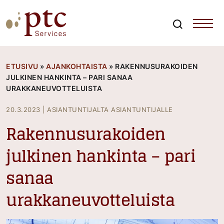
Skip
to
content
Search
PTCServices
Suomen johtava julkisten hankintojen asiantuntija ja
kouluttaja
ETUSIVU
»
AJANKOHTAISTA
»
RAKENNUSURAKOIDEN
JULKINEN HANKINTA – PARI SANAA
URAKKANEUVOTTELUISTA
20.3.2023
|
ASIANTUNTIJALTA ASIANTUNTIJALLE
Rakennusurakoiden
julkinen hankinta – pari
sanaa
urakkaneuvotteluista