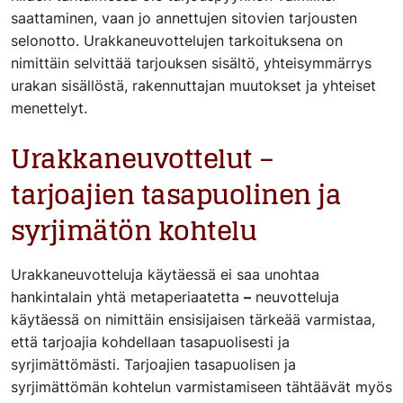
saattaminen, vaan jo annettujen sitovien tarjousten
selonotto. Urakkaneuvottelujen tarkoituksena on
nimittäin selvittää tarjouksen sisältö, yhteisymmärrys
urakan sisällöstä, rakennuttajan muutokset ja yhteiset
menettelyt.
Urakkaneuvottelut –
tarjoajien tasapuolinen ja
syrjimätön kohtelu
Urakkaneuvotteluja käytäessä ei saa unohtaa
hankintalain yhtä metaperiaatetta
–
neuvotteluja
käytäessä on nimittäin ensisijaisen tärkeää varmistaa,
että tarjoajia kohdellaan tasapuolisesti ja
syrjimättömästi. Tarjoajien tasapuolisen ja
syrjimättömän kohtelun varmistamiseen tähtäävät myös