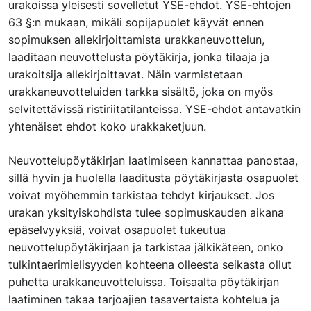
urakoissa yleisesti sovelletut YSE-ehdot. YSE-ehtojen
63 §:n mukaan, mikäli sopijapuolet käyvät ennen
sopimuksen allekirjoittamista urakkaneuvottelun,
laaditaan neuvottelusta pöytäkirja, jonka tilaaja ja
urakoitsija allekirjoittavat. Näin varmistetaan
urakkaneuvotteluiden tarkka sisältö, joka on myös
selvitettävissä ristiriitatilanteissa. YSE-ehdot antavatkin
yhtenäiset ehdot koko urakkaketjuun.
Neuvottelupöytäkirjan laatimiseen kannattaa panostaa,
sillä hyvin ja huolella laaditusta pöytäkirjasta osapuolet
voivat myöhemmin tarkistaa tehdyt kirjaukset. Jos
urakan yksityiskohdista tulee sopimuskauden aikana
epäselvyyksiä, voivat osapuolet tukeutua
neuvottelupöytäkirjaan ja tarkistaa jälkikäteen, onko
tulkintaerimielisyyden kohteena olleesta seikasta ollut
puhetta urakkaneuvotteluissa. Toisaalta pöytäkirjan
laatiminen takaa tarjoajien tasavertaista kohtelua ja