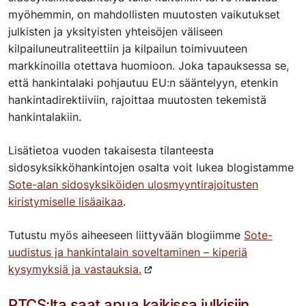
myöhemmin, on mahdollisten muutosten vaikutukset
julkisten ja yksityisten yhteisöjen väliseen
kilpailuneutraliteettiin ja kilpailun toimivuuteen
markkinoilla otettava huomioon. Joka tapauksessa se,
että hankintalaki pohjautuu EU:n sääntelyyn, etenkin
hankintadirektiiviin, rajoittaa muutosten tekemistä
hankintalakiin.
Lisätietoa vuoden takaisesta tilanteesta
sidosyksikköhankintojen osalta voit lukea blogistamme
Sote-alan sidosyksiköiden ulosmyyntirajoitusten
kiristymiselle lisäaikaa
.
Tutustu myös aiheeseen liittyvään blogiimme
Sote-
uudistus ja hankintalain soveltaminen – kiperiä
kysymyksiä ja vastauksia.
PTCS:lta saat apua kaikissa julkisiin