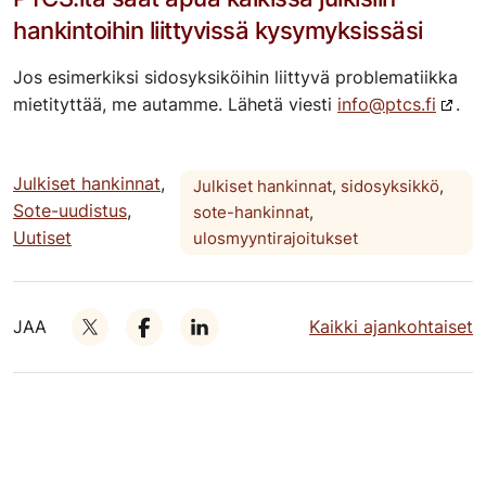
hankintoihin liittyvissä kysymyksissäsi
Jos esimerkiksi sidosyksiköihin liittyvä problematiikka
mietityttää, me autamme. Lähetä viesti
info@ptcs.fi
.
Julkiset hankinnat
,
Julkiset hankinnat
,
sidosyksikkö
,
Sote-uudistus
,
sote-hankinnat
,
Uutiset
ulosmyyntirajoitukset
JAA
Kaikki ajankohtaiset