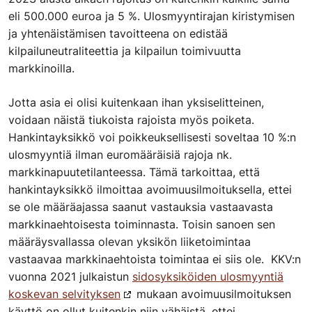
eli 500.000 euroa ja 5 %. Ulosmyyntirajan kiristymisen
ja yhtenäistämisen tavoitteena on edistää
kilpailuneutraliteettia ja kilpailun toimivuutta
markkinoilla.
Jotta asia ei olisi kuitenkaan ihan yksiselitteinen,
voidaan näistä tiukoista rajoista myös poiketa.
Hankintayksikkö voi poikkeuksellisesti soveltaa 10 %:n
ulosmyyntiä ilman euromääräisiä rajoja nk.
markkinapuutetilanteessa. Tämä tarkoittaa, että
hankintayksikkö ilmoittaa avoimuusilmoituksella, ettei
se ole määräajassa saanut vastauksia vastaavasta
markkinaehtoisesta toiminnasta. Toisin sanoen sen
määräysvallassa olevan yksikön liiketoimintaa
vastaavaa markkinaehtoista toimintaa ei siis ole. KKV:n
vuonna 2021 julkaistun
sidosyksiköiden ulosmyyntiä
koskevan selvityksen
mukaan avoimuusilmoituksen
käyttö on ollut kuitenkin niin vähäistä, ettei