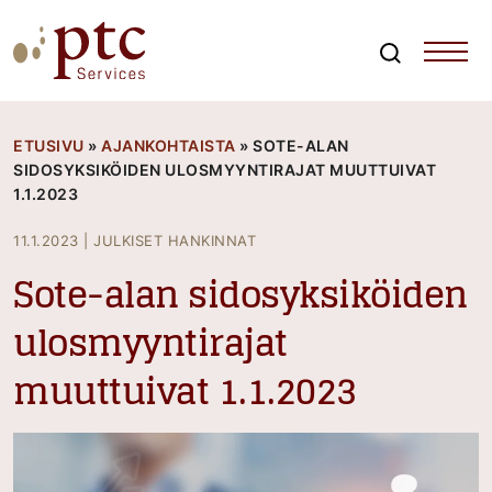
Skip
to
content
Search
PTCServices
Suomen johtava julkisten hankintojen asiantuntija ja
kouluttaja
ETUSIVU
»
AJANKOHTAISTA
»
SOTE-ALAN
SIDOSYKSIKÖIDEN ULOSMYYNTIRAJAT MUUTTUIVAT
1.1.2023
11.1.2023
|
JULKISET HANKINNAT
Sote-alan sidosyksiköiden
ulosmyyntirajat
muuttuivat 1.1.2023