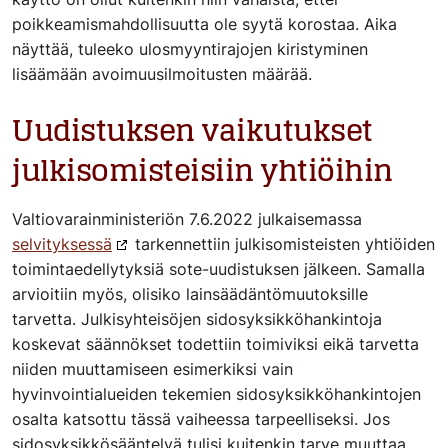
poikkeamismahdollisuutta ole syytä korostaa. Aika
näyttää, tuleeko ulosmyyntirajojen kiristyminen
lisäämään avoimuusilmoitusten määrää.
Uudistuksen vaikutukset
julkisomisteisiin yhtiöihin
Valtiovarainministeriön 7.6.2022 julkaisemassa
selvityksessä
tarkennettiin julkisomisteisten yhtiöiden
toimintaedellytyksiä sote-uudistuksen jälkeen. Samalla
arvioitiin myös, olisiko lainsäädäntömuutoksille
tarvetta. Julkisyhteisöjen sidosyksikköhankintoja
koskevat säännökset todettiin toimiviksi eikä tarvetta
niiden muuttamiseen esimerkiksi vain
hyvinvointialueiden tekemien sidosyksikköhankintojen
osalta katsottu tässä vaiheessa tarpeelliseksi. Jos
sidosyksikkösääntelyä tulisi kuitenkin tarve muuttaa