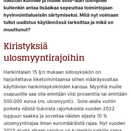
haluttiin kunnille ja muille sote-alan toimijoille
kuitenkin antaa lisäaikaa sopeuttaa toimintojaan
hyvinvointialueisiin siirtymiseksi. Mitä nyt voimaan
tullut uudistus käytännössä tarkoittaa ja mikä on
muuttunut?
Kiristyksiä
ulosmyyntirajoihin
Hankintalain 15 §:n mukaan sidosyksikön on
harjoitettava liiketoimintaansa siihen määräysvaltaa
käyttävien hankintayksiköiden kanssa. Myyntiä muille
osapuolille saa olla enintään viisi prosenttia tai enintään
500.000 euroa (ns. ulosmyynti). Sote-alalla voitiin
poiketa näistä tiukoista rajoituksista vuoden 2022
loppuun saakka ja soveltaa näiden sijasta 10 %
ulosmyyntirajaa ilman euromääräistä rajaa. Nyt vuoden
2023 alusta alkaen rajoitus on kuitenkin kaikille sama