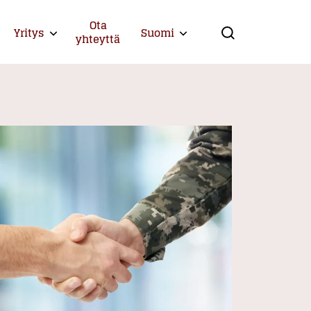
Ota
Yritys
Suomi
Expand child menu
Expand child menu
yhteyttä
Search