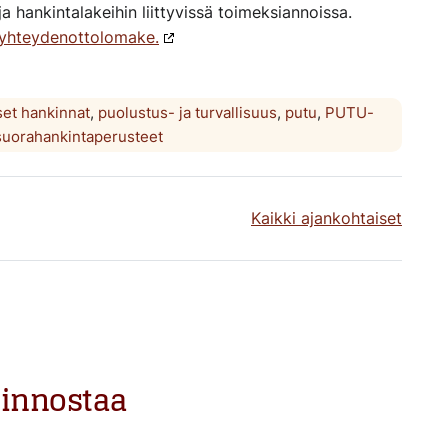
ja hankintalakeihin liittyvissä toimeksiannoissa.
yhteydenottolomake.
set hankinnat
,
puolustus- ja turvallisuus
,
putu
,
PUTU-
suorahankintaperusteet
Kaikki ajankohtaiset
iinnostaa