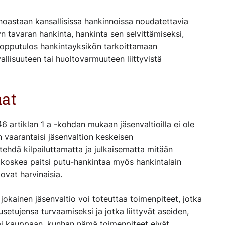
inoastaan kansallisissa hankinnoissa noudatettavia
n tavaran hankinta, hankinta sen s
elvittämiseksi,
 lopputulos hankintayksikön tarkoittamaan
allisuuteen tai huoltovarmuuteen liittyvistä
at
6 artiklan
1 a -kohdan
mukaan
jäsenvaltioilla ei ole
n
vaarantaisi jäsenvaltion keskeisen
 tehdä kilpailuttamatta ja julkaisematta mitään
i koskea
paitsi
putu
-hankintaa
myös hankintalain
 ovat harvinaisia.
n
jokainen jäsenvaltio voi toteuttaa toimenpiteet, jotka
usetujensa turvaamiseksi ja jotka liittyvät aseiden,
ai kauppaan, kunhan nämä toimenpiteet eivät