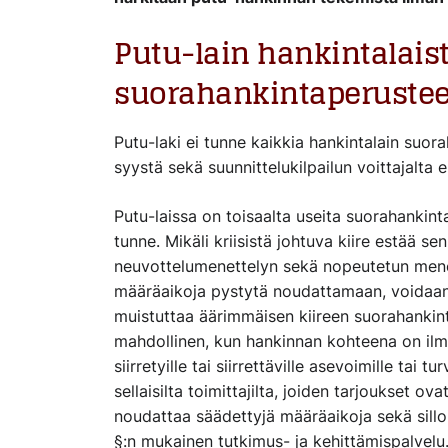
Putu
-lain hankintalais
suor
a
hankintaperustee
Putu
-laki ei tunne kaikkia hankintalain suor
syystä sekä suunnittelukilpailun voittajalta 
Putu
-laissa on
toisaalta
useita suorahankinta
tunne.
Mikäli k
riisistä johtuva kiire
estä
ä
sen
neuvottelumenettelyn
sekä
nopeutetun mene
määräaikoja
pystytä
noudatta
maan
,
voidaa
muistuttaa äärimmäisen kiireen
suorahankin
mahdollinen, kun
hankinnan kohteena on ilma
siirretyille tai siirrettäville asevoimille tai 
sellaisilta toimittajilta, joiden tarjoukset ov
noudattaa säädettyjä määräaikoja
sekä sillo
§:n mukainen tutkimus- ja kehittämispalvelu