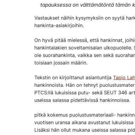
tapauksessa on välttämätöntä tämän k
Vastaukset näihin kysymyksiin on syytä hark
hankinta-asiakirjoihin.
On hyvä
pitää mielessä, että h
ankinnat, joih
hankintalakien soveltamisalan ulkopuolelle.
ole
suorahankinta
,
vaikka
sen sekä
suorahan
toisiaan
jossain määrin
.
Tekstin on kirjoittanut asiantuntija
Tapio Lah
hankinnoista. Hän on tehnyt puolustusmater
PTCS:llä lukuisissa putu- sekä SEUT 346 arti
useissa salassa pidettävissä hankinnoissa.
pitkä kokemus puolustusmateriaali- hankinno
vuotisen uransa aikana avustanut lukuisissa
Lisäksi hän ollut mukana useissa salassa pid