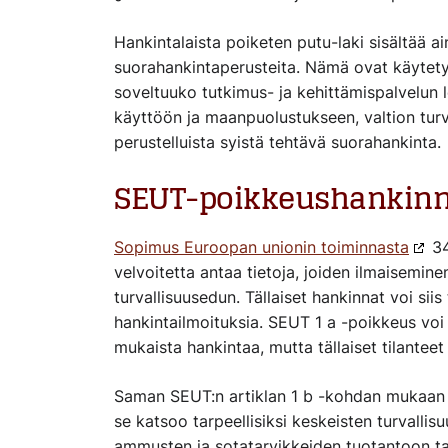
H
ankintala
ista poiketen
putu
-laki
sisältää a
suorahankintaperusteita. Nämä ovat käytety
soveltuuko tutkimus- ja kehittämispalvelun
käyttöön
ja m
aanpuolustukseen, valtion turv
perustelluista syistä
tehtävä suorahankinta.
SEUT-poikkeushankinn
Sopimus Euroopan unionin toiminnasta
34
velvoitetta antaa tietoja, joiden
ilmaisemine
turvallisuusedun.
Tällaiset hankinnat voi siis
hankintailmoituksia. SEUT 1 a -poikkeus vo
mukaista hankintaa, mutta tällaiset tilanteet
Saman
SEUT:n
artiklan 1 b -kohdan mukaa
se katsoo tarpeellisiksi keskeisten turvallisu
ammusten ja sotatarvikkeiden tuotantoon t