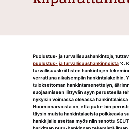
Puolustus- ja turvallisuushankintoja, tutt
puolustus- ja turvallisuushankinnoista
. 
turvallisuuskriittisten hankintojen tekemin
verrattuna aikaisempiin hankintalakeihin.
tuloksettoman hankintamenettelyn, äärimmä
suojaamiseen liittyvän syyn perusteella te
nykyisin voimassa olevassa hankintalaissa j
Huomionarvoista on, että putu-lain perust
täysin muista hankintalaeista poikkeavia 
hankkijalle asettaa myös niin sanottu SEUT-
harkitaan putu-hankinnan tekemistä ilma