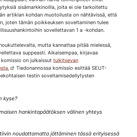
ytyksiä sisämarkkinoilla, joita ei ole tarkoitettu
än artiklan kohdan muotoilusta on nähtävissä, että
in, joten tämän poikkeuksen soveltaminen tulee
lisuushankintoihin sovellettavan 1 a -kohdan.
houkuttelevalta, mutta
kannattaa
pitää mielessä
,
vellettava suppeasti. Aikaisempaa, kirjavaa
komissio on julkaissut
tulkitsevan
sta.
Tiedonannossa
komissio esittää SEUT-
ekohtaisen testin soveltamisedellytysten
n kyse?
omaisen hankintapäätöksen välinen yhteys
ktiivin noudattamatta jättäminen tässä erityisessä