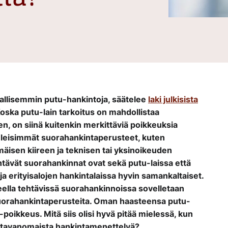
avallisemmin putu-hankintoja, säätelee
laki julkisista
Koska putu-lain tarkoitus on mahdollistaa
en, on siinä kuitenkin merkittäviä poikkeuksia
 Yleisimmät suorahankintaperusteet, kuten
isen kiireen ja teknisen tai yksinoikeuden
htävät suorahankinnat ovat sekä putu-laissa että
a erityisalojen hankintalaissa hyvin samankaltaiset.
eella tehtävissä suorahankinnoissa sovelletaan
suorahankintaperusteita. Oman haasteensa putu-
poikkeus. Mitä siis olisi hyvä pitää mielessä, kun
n tavanomaista hankintamenettelyä?