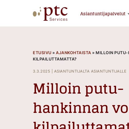
Skip
to
Asiantuntijapalvelut
E
content
PTCServices
Suomen johtava julkisten hankintojen asiantu
ETUSIVU
»
AJANKOHTAISTA
»
MILLOIN PUTU-
KILPAILUTTAMATTA?
3.3.2025
|
ASIANTUNTIJALTA ASIANTUNTIJALLE
Milloin putu-
hankinnan vo
kilpailuttama