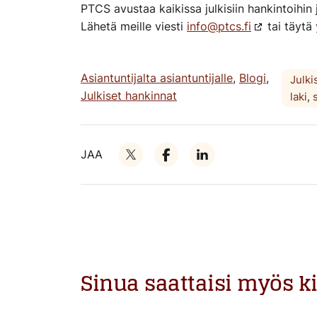
PTCS avustaa kaikissa julkisiin hankintoihin 
Lähetä meille viesti
info@ptcs.fi
tai täytä
Asiantuntijalta asiantuntijalle
,
Blogi
,
Julki
Julkiset hankinnat
laki
,
JAA
Sinua saattaisi myös k