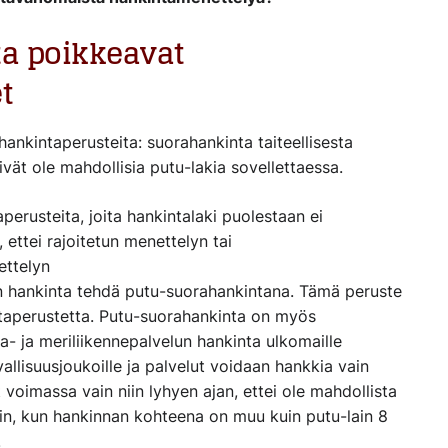
ta poikkeavat
t
ahankintaperusteita
: s
uorahankinta taiteellisesta
eivät ole mahdollisia
putu
-lakia sovellettaessa.
perusteita, joita hankintalaki
puolestaan
ei
,
ettei
rajoitetun menettelyn tai
ttelyn
n
hankinta
tehdä
putu
-suorahankinta
na
. Tämä peruste
taperustetta.
Putu
-suorahankinta on myös
- ja meriliikennepalvelun hankinta ulkomaille
turvallisuusjoukoille ja palvelut voidaan hankkia vain
at voimassa vain niin lyhyen ajan, ettei ole mahdollista
in,
kun hankinnan kohteena on muu kuin
putu
-lain 8
.