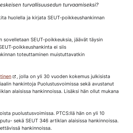
eskeisen turvallisuusedun turvaamiseksi?
ita huolella ja kirjata SEUT-poikkeushankinnan
in sovelletaan
SEUT-poikkeu
k
s
ia
,
jäävät täysin
SEUT-poikkeushankinta
ei siis
kinnan toteuttaminen muistuttavatkin
tinen
, jolla on yli 30 vuoden kokemus julkisista
iaalin hankintoja Puolustusvoimissa sekä avustanut
klan alaisissa hankinnoissa. Lisäksi hän ollut mukana
ista puolustusvoimissa. PTCS:llä hän on yli 10
 putu- sekä SEUT 346 artiklan alaisissa hankinnoissa.
ettävissä hankinnoissa.