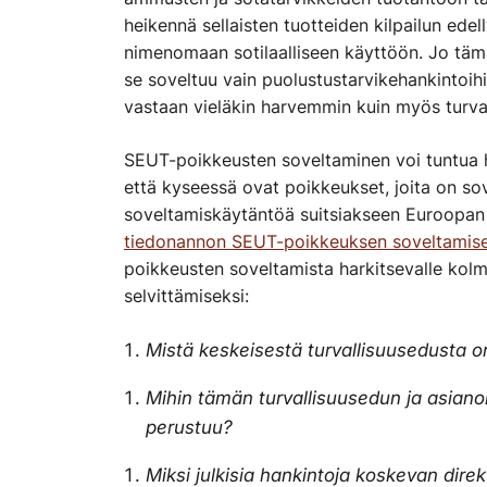
heikennä sellaisten tuotteiden kilpailun edell
nimenomaan sotilaalliseen käyttöön
. Jo täm
se soveltuu vain puolustustarvikehankintoih
vastaan vieläkin harvemmin kuin myös turval
SEUT-poikkeusten soveltaminen voi tuntua 
että
kyseessä o
vat
poikkeu
kset
,
jo
i
ta on so
soveltamiskäytäntöä
suitsiakseen
Euroopan 
tiedonannon
SEUT
-poikkeuksen
soveltamise
poikkeusten soveltamista harkitsevalle kolm
selvittämiseksi:
Mistä keskeisestä turvallisuusedusta o
Mihin tämän turvallisuusedun ja asian
perustuu?
Miksi julkisia hankintoja koskevan dire