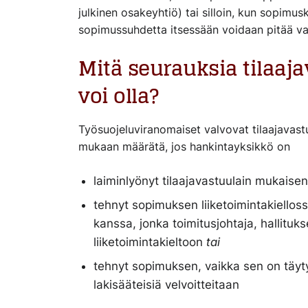
julkinen osakeyhtiö) tai silloin, kun sopimu
sopimussuhdetta itsessään voidaan pitää va
Mitä seurauksia tilaaj
voi olla?
Työsuojeluviranomaiset valvovat tilaajavast
mukaan määrätä, jos hankintayksikkö on
laiminlyönyt tilaajavastuulain mukaisen
tehnyt sopimuksen liiketoimintakielloss
kanssa, jonka toimitusjohtaja, hallituk
liiketoimintakieltoon
tai
tehnyt sopimuksen, vaikka sen on täytyn
lakisääteisiä velvoitteitaan