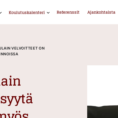
Referenssit
Ajankohtaista
Koulutuskalenteri
xpand child menu
Expand child menu
ntija ja kouluttaja
LAIN VELVOITTEET ON
KINNOISSA
lain
 syytä
myös