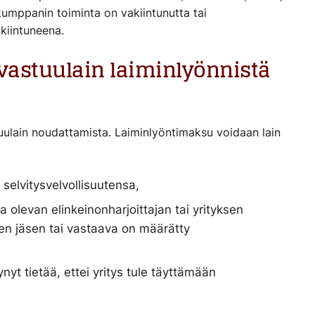
skumppanin toiminta on vakiintunutta tai
kiintuneena.
avastuulain laiminlyönnistä
uulain noudattamista. Laiminlyöntimaksu voidaan lain
 selvitysvelvollisuutensa,
a olevan elinkeinonharjoittajan tai yrityksen
sen jäsen tai vastaava on määrätty
yt tietää, ettei yritys tule täyttämään