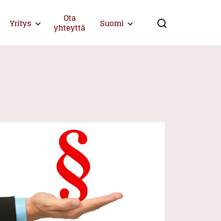
Ota
Yritys
Suomi
Expand child menu
Expand child menu
yhteyttä
Search