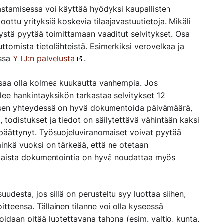
kastamisessa voi käyttää hyödyksi kaupallisten
koottu yrityksiä koskevia tilaajavastuutietoja. Mikäli
yritystä pyytää toimittamaan vaaditut selvitykset. Osa
uttomista tietolähteistä. Esimerkiksi verovelkaa ja
issa
YTJ:n palvelusta
.
t saa olla kolmea kuukautta vanhempia. Jos
ee hankintayksikön tarkastaa selvitykset 12
isen yhteydessä on hyvä dokumentoida päivämäärä,
t, todistukset ja tiedot on säilytettävä vähintään kaksi
 päättynyt. Työsuojeluviranomaiset voivat pyytää
minkä vuoksi on tärkeää, että ne otetaan
kaista dokumentointia on hyvä noudattaa myös
uudesta, jos sillä on perusteltu syy luottaa siihen,
itteensa. Tällainen tilanne voi olla kyseessä
idaan pitää luotettavana tahona (esim. valtio, kunta,