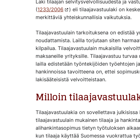
Laki tilaajan selvitysvelvollisuudesta ja va
(
1233/2006
) eli tilaajavastuulaki on keske
merkittäviä yhteiskunnallisia vaikutuksia.
Tilaajavastuulain tarkoituksena on edistää yr
noudattamista. Lailla torjutaan siten harmaat
kilpailua. Tilaajavastuulain mukaisilla velvoit
maksaneille yrityksille. Tilaajavastuu turvaa
lailla edistetään työntekijöiden työehtojen ja
hankinnoissa tavoitteena on, ettei sopimusku
lakisääteisistä velvoitteistaan.
Milloin tilaajavastuula
Tilaajavastuulakia on sovellettava julkisiss
tilaajavastuulain mukainen tilaaja ja hankin
alihankintasopimus tietyn työtuloksen aikaa
kun tilaaja käyttää Suomessa vuokrattua ty