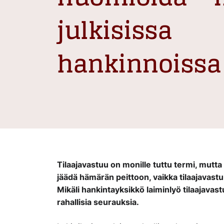
julkisissa
hankinnoiss
Tilaajavastuu on monille tuttu termi, mutta
jäädä hämärän peittoon, vaikka tilaajavastuu
Mikäli hankintayksikkö laiminlyö tilaajavastu
rahallisia seurauksia.