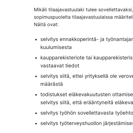
Mikäli tilaajavastuulaki tulee sovellettavak
sopimuspuolelta tilaajavastuulaissa määritelly
Näitä ovat:
selvitys ennakkoperintä- ja työnantajare
kuulumisesta
kaupparekisteriote tai kaupparekisteri
vastaavat tiedot
selvitys siitä, ettei yrityksellä ole ve
määrästä
todistukset eläkevakuutusten ottamis
selvitys siitä, että erääntyneitä elä
selvitys työhön sovellettavasta työeht
selvitys työterveyshuollon järjestämise