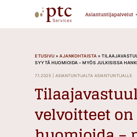
Skip
to
Asiantuntijapalvelut
E
content
PTCServices
Suomen johtava julkisten hankintojen asiantu
ETUSIVU
»
AJANKOHTAISTA
»
TILAAJAVASTUU
SYYTÄ HUOMIOIDA – MYÖS JULKISISSA HAN
7.1.2025
|
ASIANTUNTIJALTA ASIANTUNTIJALLE
Tilaajavastuu
velvoitteet on
huomioida – 