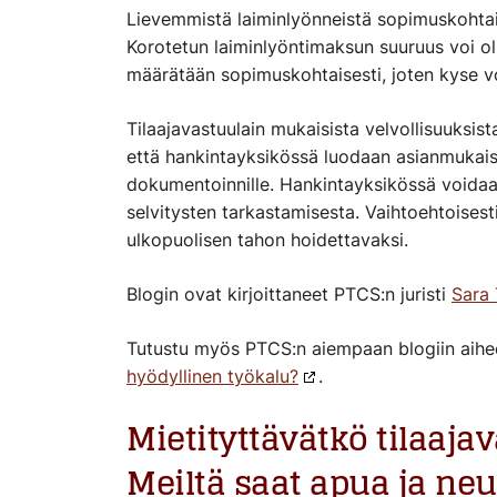
Lievemmistä laiminlyönneistä sopimuskohtai
Korotetun laiminlyöntimaksun suuruus voi o
määrätään sopimuskohtaisesti, joten kyse vo
Tilaajavastuulain mukaisista velvollisuuksist
että hankintayksikössä luodaan asianmukaise
dokumentoinnille. Hankintayksikössä voidaa
selvitysten tarkastamisesta. Vaihtoehtoisest
ulkopuolisen tahon hoidettavaksi.
Blogin ovat kirjoittaneet PTCS:n juristi
Sara 
Tutustu myös PTCS:n aiempaan blogiin aih
hyödyllinen työkalu?
.
Mietityttävätkö tilaajav
Meiltä saat apua ja neu