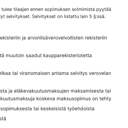
si, tulee tilaajan ennen sopimuksen solmimista pyytää
t selvitykset. Selvitykset on listattu lain 5 §:ssä.
kisteriin ja arvonlisäverovelvollisten rekisteriin
stä muutoin saadut kaupparekisteriotetta
rovelkaa tai viranomaisen antama selvitys verovelan
esta ja eläkevakuutusmaksujen maksamisesta tai
kevakuutusmaksuja koskeva maksusopimus on tehty
osopimuksesta tai keskeisistä työehdoista
stä