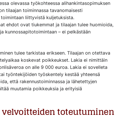
omessa olevassa työkohteessa alihankintasopimuksen
on tilaajan toiminnassa tavanomaisesti
oimintaan liittyvistä kuljetuksista.
at ehdot ovat tiukemmat ja tilaajan tulee huomioida,
 ja kunnossapitotoimintaan – ei pelkästään
tuminen tulee tarkistaa erikseen. Tilaajan on otettava
telyaikaa koskevat poikkeukset. Lakia ei nimittäin
onlisäveroa on alle 9 000 euroa. Lakia ei sovelleta
 tai työntekijöiden työskentely kestää yhteensä
ida, että rakennustoiminnassa ja lähetettyjen
ältää muutamia poikkeuksia ja erityisiä
n velvoitteiden toteutuminen