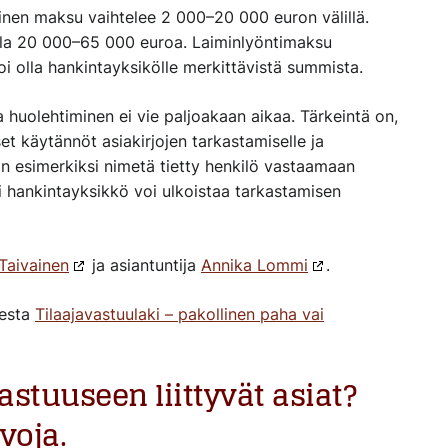
nen maksu vaihtelee 2 000–20 000 euron välillä.
lla 20 000–65 000 euroa. Laiminlyöntimaksu
i olla hankintayksikölle merkittävistä summista.
a huolehtiminen ei vie paljoakaan aikaa. Tärkeintä on,
t käytännöt asiakirjojen tarkastamiselle ja
n esimerkiksi nimetä tietty henkilö vastaamaan
i hankintayksikkö voi ulkoistaa tarkastamisen
Taivainen
ja asiantuntija
Annika Lommi
.
eesta
Tilaajavastuulaki – pakollinen paha vai
astuuseen liittyvät asiat?
voja.