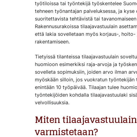
työtiloissa tai työntekijä työskentelee Su
tehneen työnantajan palveluksessa, ja kyse 
suoritettavista tehtävistä tai tavanomaiseen t
Rakennusurakoissa tilaajavastuulain asettam
että lakia sovelletaan myös korjaus-, hoito-
rakentamiseen.
Tietyissä tilanteissa tilaajavastuulain sovel
huomioon esimerkiksi raja-arvoja ja työsken
sovelleta sopimuksiin, joiden arvo ilman arv
myöskään silloin, jos vuokratun työntekijän
enintään 10 työpäivää. Tilaajan tulee huomio
työntekijöiden kohdalla tilaajavastuulaki sis
velvollisuuksia.
Miten tilaajavastuulai
varmistetaan?