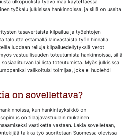
stuusta ulkopuolista työvoimaa käytettäessä
inen työkalu julkisissa hankinnoissa, ja sillä on useita
itysten tasavertaista kilpailua ja työehtojen
a taloutta estämällä lainvastaista työn hinnalla
teilla luodaan reiluja kilpailuedellytyksiä verot
 myös vastuullisuuden toteutumista hankinnoissa, sillä
 sosiaaliturvan laillista toteutumista. Myös julkisissa
mppaniksi valikoituisi toimijaa, joka ei huolehdi
kia on sovellettava?
a hankinnoissa, kun hankintayksikkö on
tasopimus on tilaajavastuulain mukainen
nsaamiseksi vastiketta vastaan. Lakia sovelletaan,
öntekijää taikka työ suoritetaan Suomessa olevissa