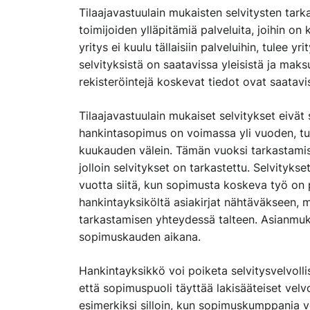
Tilaajavastuulain mukaisten selvitysten tar
toimijoiden ylläpitämiä palveluita, joihin on 
yritys ei kuulu tällaisiin palveluihin, tulee 
selvityksistä on saatavissa yleisistä ja maks
rekisteröintejä koskevat tiedot ovat saatav
Tilaajavastuulain mukaiset selvitykset eivä
hankintasopimus on voimassa yli vuoden, tul
kuukauden välein. Tämän vuoksi tarkastam
jolloin selvitykset on tarkastettu. Selvitykse
vuotta siitä, kun sopimusta koskeva työ on
hankintayksiköltä asiakirjat nähtäväkseen, 
tarkastamisen yhteydessä talteen. Asianmu
sopimuskauden aikana.
Hankintayksikkö voi poiketa selvitysvelvollis
että sopimuspuoli täyttää lakisääteiset velvo
esimerkiksi silloin, kun sopimuskumppania vo