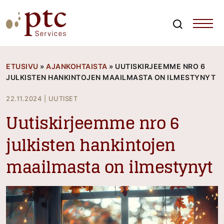
Skip
to
content
Search
PTCServices
Suomen johtava julkisten hankintojen asiantuntija ja
kouluttaja
ETUSIVU
»
AJANKOHTAISTA
»
UUTISKIRJEEMME NRO 6
JULKISTEN HANKINTOJEN MAAILMASTA ON ILMESTYNYT
22.11.2024
|
UUTISET
Uutiskirjeemme nro 6
julkisten hankintojen
maailmasta on ilmestynyt