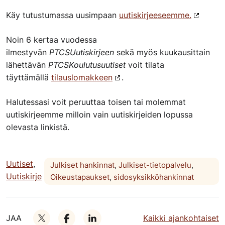
Käy tutustumassa uusimpaan
uutiskirjeeseemme.
Noin 6 kertaa vuodessa
ilmestyvän
PTCSUutiskirjeen
sekä myös kuukausittain
lähettävän
PTCSKoulutusuutiset
voit tilata
täyttämällä
tilauslomakkeen
.
Halutessasi voit peruuttaa toisen tai molemmat
uutiskirjeemme milloin vain uutiskirjeiden lopussa
olevasta linkistä.
Uutiset
,
Julkiset hankinnat
,
Julkiset-tietopalvelu
,
Uutiskirje
Oikeustapaukset
,
sidosyksikköhankinnat
JAA
Kaikki ajankohtaiset