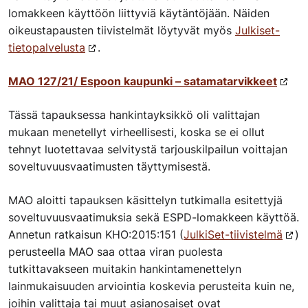
lomakkeen käyttöön liittyviä käytäntöjään. Näiden
oikeustapausten tiivistelmät löytyvät myös
Julkiset-
tietopalvelusta
.
MAO 127/21/ Espoon kaupunki – satamatarvikkeet
Tässä tapauksessa hankintayksikkö oli valittajan
mukaan menetellyt virheellisesti, koska se ei ollut
tehnyt luotettavaa selvitystä tarjouskilpailun voittajan
soveltuvuusvaatimusten täyttymisestä.
MAO aloitti tapauksen käsittelyn tutkimalla esitettyjä
soveltuvuusvaatimuksia sekä ESPD-lomakkeen käyttöä.
Annetun ratkaisun KHO:2015:151 (
JulkiSet-tiivistelmä
)
perusteella MAO saa ottaa viran puolesta
tutkittavakseen muitakin hankintamenettelyn
lainmukaisuuden arviointia koskevia perusteita kuin ne,
joihin valittaja tai muut asianosaiset ovat