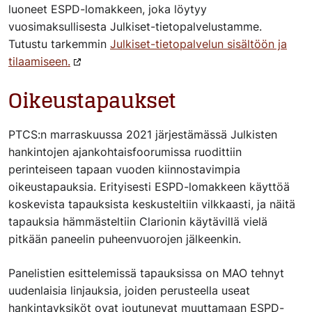
luoneet ESPD-lomakkeen, joka löytyy
vuosimaksullisesta Julkiset-tietopalvelustamme.
Tutustu tarkemmin
Julkiset-tietopalvelun sisältöön ja
tilaamiseen.
Oikeustapaukset
PTCS:n marraskuussa 2021 järjestämässä Julkisten
hankintojen ajankohtaisfoorumissa ruodittiin
perinteiseen tapaan vuoden kiinnostavimpia
oikeustapauksia. Erityisesti ESPD-lomakkeen käyttöä
koskevista tapauksista keskusteltiin vilkkaasti, ja näitä
tapauksia hämmästeltiin Clarionin käytävillä vielä
pitkään paneelin puheenvuorojen jälkeenkin.
Panelistien esittelemissä tapauksissa on MAO tehnyt
uudenlaisia linjauksia, joiden perusteella useat
hankintayksiköt ovat joutunevat muuttamaan ESPD-