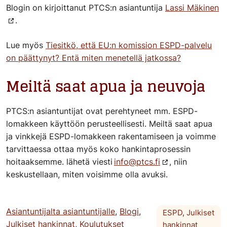
Blogin on kirjoittanut PTCS:n asiantuntija
Lassi Mäkinen
.
Lue myös
Tiesitkö, että EU:n komission ESPD-palvelu
on päättynyt? Entä miten menetellä jatkossa?
Meiltä saat apua ja neuvoja
PTCS:n asiantuntijat ovat perehtyneet mm. ESPD-
lomakkeen käyttöön perusteellisesti. Meiltä saat apua
ja vinkkejä ESPD-lomakkeen rakentamiseen ja voimme
tarvittaessa ottaa myös koko hankintaprosessin
hoitaaksemme.
lähetä viesti
info@ptcs.fi
, niin
keskustellaan, miten voisimme olla avuksi.
Asiantuntijalta asiantuntijalle
,
Blogi
,
ESPD
,
Julkiset
Julkiset hankinnat
,
Koulutukset
hankinnat