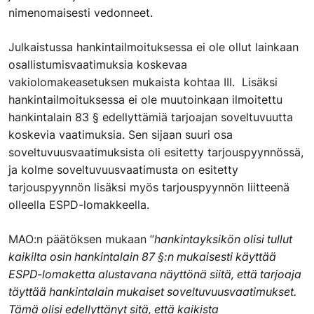
nimenomaisesti vedonneet.
Julkaistussa hankintailmoituksessa ei ole ollut lainkaan
osallistumisvaatimuksia koskevaa
vakiolomakeasetuksen mukaista kohtaa III. Lisäksi
hankintailmoituksessa ei ole muutoinkaan ilmoitettu
hankintalain 83 § edellyttämiä tarjoajan soveltuvuutta
koskevia vaatimuksia. Sen sijaan suuri osa
soveltuvuusvaatimuksista oli esitetty tarjouspyynnössä,
ja kolme soveltuvuusvaatimusta on esitetty
tarjouspyynnön lisäksi myös tarjouspyynnön liitteenä
olleella ESPD-lomakkeella.
MAO:n päätöksen mukaan ”
hankintayksikön olisi tullut
kaikilta osin hankintalain 87 §:n mukaisesti käyttää
ESPD-lomaketta alustavana näyttönä siitä, että tarjoaja
täyttää hankintalain mukaiset soveltuvuusvaatimukset.
Tämä olisi edellyttänyt sitä, että kaikista