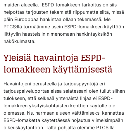
maiden alueella. ESPD-lomakkeen tarkoitus on siis
helpottaa tarjousten tekemistä riippumatta siitä, missä
päin Eurooppaa hankintaa ollaan tekemässä. Me
PTCS:llä törmäämme usein ESPD-lomakkeen käyttöön
liittyviin haasteisiin nimenomaan hankintayksikön
näkökulmasta.
Yleisiä havaintoja ESPD-
lomakkeen käyttämisestä
Havaintojeni perusteella ja tarjouspyyntöjä eri
tarjouspalveluportaaleissa selatessani olen tullut siihen
tulokseen, että selkeää yhtenäistä linjaa ei ESPD-
lomakkeen yksityiskohtaisten kenttien käytölle ole
olemassa. Ns. harmaan alueen välttämiseksi kannattaa
ESPD-lomaketta käytettäessä nojautua viimeisimpään
oikeuskäytäntöön. Tältä pohjalta olemme PTCS:llä