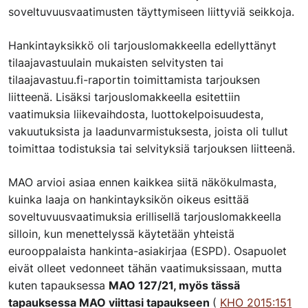
soveltuvuusvaatimusten täyttymiseen liittyviä seikkoja.
Hankintayksikkö oli tarjouslomakkeella edellyttänyt
tilaajavastuulain mukaisten selvitysten tai
tilaajavastuu.fi-raportin toimittamista tarjouksen
liitteenä. Lisäksi tarjouslomakkeella esitettiin
vaatimuksia liikevaihdosta, luottokelpoisuudesta,
vakuutuksista ja laadunvarmistuksesta, joista oli tullut
toimittaa todistuksia tai selvityksiä tarjouksen liitteenä.
MAO arvioi asiaa ennen kaikkea siitä näkökulmasta,
kuinka laaja on hankintayksikön oikeus esittää
soveltuvuusvaatimuksia erillisellä tarjouslomakkeella
silloin, kun menettelyssä käytetään yhteistä
eurooppalaista hankinta-asiakirjaa (ESPD). Osapuolet
eivät olleet vedonneet tähän vaatimuksissaan, mutta
kuten tapauksessa
MAO 127/21, myös tässä
tapauksessa MAO viittasi tapaukseen
(
KHO 2015:151