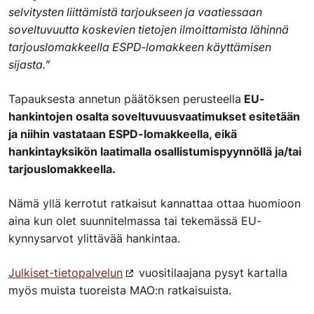
selvitysten liittämistä tarjoukseen ja vaatiessaan
soveltuvuutta koskevien tietojen ilmoittamista lähinnä
tarjouslomakkeella ESPD-lomakkeen käyttämisen
sijasta.”
Tapauksesta annetun päätöksen perusteella
EU-
hankintojen osalta soveltuvuusvaatimukset esitetään
ja niihin vastataan ESPD-lomakkeella, eikä
hankintayksikön laatimalla osallistumispyynnöllä ja/tai
tarjouslomakkeella.
Nämä yllä kerrotut ratkaisut kannattaa ottaa huomioon
aina kun olet suunnitelmassa tai tekemässä EU-
kynnysarvot ylittävää hankintaa.
Julkiset-tietopalvelun
vuositilaajana pysyt kartalla
myös muista tuoreista MAO:n ratkaisuista.