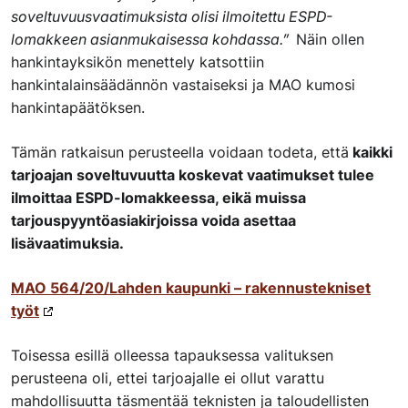
soveltuvuusvaatimuksista olisi ilmoitettu ESPD-
lomakkeen asianmukaisessa kohdassa.”
Näin ollen
hankintayksikön menettely katsottiin
hankintalainsäädännön vastaiseksi ja MAO kumosi
hankintapäätöksen.
Tämän ratkaisun perusteella voidaan todeta, että
kaikki
tarjoajan soveltuvuutta koskevat vaatimukset tulee
ilmoittaa ESPD-lomakkeessa, eikä muissa
tarjouspyyntöasiakirjoissa voida asettaa
lisävaatimuksia.
MAO 564/20/Lahden kaupunki – rakennustekniset
työt
Toisessa esillä olleessa tapauksessa valituksen
perusteena oli, ettei tarjoajalle ei ollut varattu
mahdollisuutta täsmentää teknisten ja taloudellisten