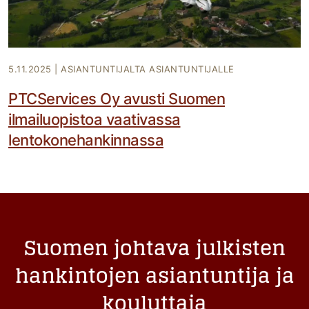
5.11.2025
|
ASIANTUNTIJALTA ASIANTUNTIJALLE
PTCServices Oy avusti Suomen
ilmailuopistoa vaativassa
lentokonehankinnassa
Suomen johtava julkisten
hankintojen asiantuntija ja
kouluttaja