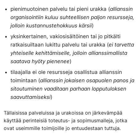
pienimuotoinen palvelu tai pieni urakka (
allianssin
organisointiin kuluu suhteellisen paljon resursseja,
jolloin kustannustehokkuus kärsii
)
yksinkertainen, vakiosisältöinen tai jo pitkälti
ratkaisuiltaan lukittu palvelu tai urakka (
ei tarvetta
yhteiselle kehittämiselle, jolloin allianssimallista
saatava hyöty pienenee
)
tilaajalla ei ole resursseja osallistua allianssin
toimintaan (
allianssin jokaisen osapuolen panos ja
sitoutuminen vaaditaan parhaan lopputuloksen
saavuttamiseksi
)
Tällaisissa palveluissa ja urakoissa on järkevämpää
käyttää perinteisiä toteutus- ja sopimusmalleja, jotka
ovat useimmille toimijoille jo entuudestaan tuttuja.