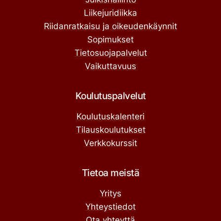
Liikejuridiikka
Riidanratkaisu ja oikeudenkäynnit
Sopimukset
Tietosuojapalvelut
Vaikuttavuus
Koulutuspalvelut
Koulutuskalenteri
Tilauskoulutukset
Verkkokurssit
Tietoa meistä
Yritys
Yhteystiedot
Ota yhteyttä