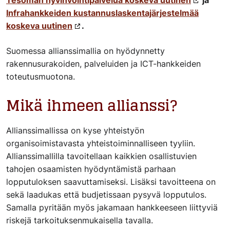
Tesoman hyvinvointipalvelua koskeva uutinen
ja
Infrahankkeiden kustannuslaskentajärjestelmää
koskeva uutinen
.
Suomessa allianssimallia on hyödynnetty
rakennusurakoiden, palveluiden ja ICT-hankkeiden
toteutusmuotona.
Mikä ihmeen allianssi?
Allianssimallissa on kyse yhteistyön
organisoimistavasta yhteistoiminnalliseen tyyliin.
Allianssimallilla tavoitellaan kaikkien osallistuvien
tahojen osaamisten hyödyntämistä parhaan
lopputuloksen saavuttamiseksi. Lisäksi tavoitteena on
sekä laadukas että budjetissaan pysyvä lopputulos.
Samalla pyritään myös jakamaan hankkeeseen liittyviä
riskejä tarkoituksenmukaisella tavalla.