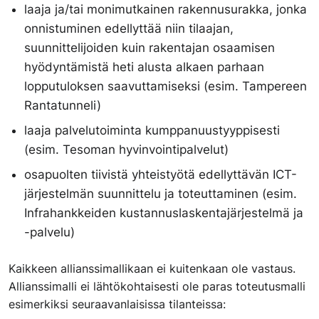
laaja ja/tai monimutkainen rakennusurakka, jonka
onnistuminen edellyttää niin tilaajan,
suunnittelijoiden kuin rakentajan osaamisen
hyödyntämistä heti alusta alkaen parhaan
lopputuloksen saavuttamiseksi (esim. Tampereen
Rantatunneli)
laaja palvelutoiminta kumppanuustyyppisesti
(esim. Tesoman hyvinvointipalvelut)
osapuolten tiivistä yhteistyötä edellyttävän ICT-
järjestelmän suunnittelu ja toteuttaminen (esim.
Infrahankkeiden kustannuslaskentajärjestelmä ja
-palvelu)
Kaikkeen allianssimallikaan ei kuitenkaan ole vastaus.
Allianssimalli ei lähtökohtaisesti ole paras toteutusmalli
esimerkiksi seuraavanlaisissa tilanteissa: