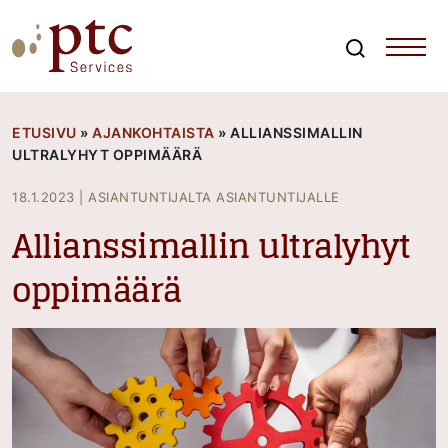
Skip
to
content
Search
PTCServices
Suomen johtava julkisten hankintojen asiantuntija ja
kouluttaja
ETUSIVU
»
AJANKOHTAISTA
»
ALLIANSSIMALLIN
ULTRALYHYT OPPIMÄÄRÄ
18.1.2023
|
ASIANTUNTIJALTA ASIANTUNTIJALLE
Allianssimallin ultralyhyt
oppimäärä