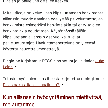
tilaajan ja palveluntuottajien kesken.
Mikäli tilaaja on velvollinen kilpailuttamaan hankintansa,
allianssin muodostaminen edellyttää palveluntuottajien
hankkimista esimerkiksi hankintalakia tai erityisalojen
hankintalakia noudattaen. Käytännössä tällöin
kilpailutetaan allianssin osapuoliksi tulevat
palveluntuottajat. Hankintamenettelynä on yleensä
käytetty neuvottelumenettelyä.
Blogin on kirjoittanut PTCS:n asiantuntija, lakimies
Juho
Laine
.
Tutustu myös aiemmin aiheesta kirjoitettuun blogiimme
Pelastaako allianssi maailman?.
Kun allianssin hyödyntäminen mietityttää,
me autamme.