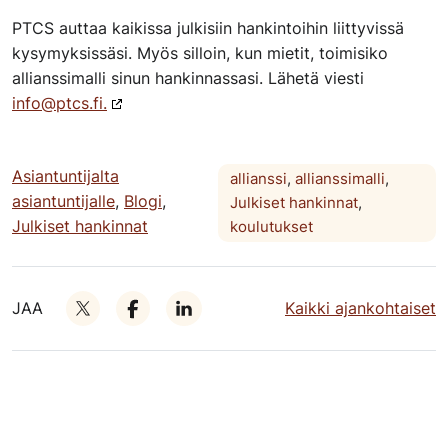
PTCS auttaa kaikissa julkisiin hankintoihin liittyvissä
kysymyksissäsi. Myös silloin, kun mietit, toimisiko
allianssimalli sinun hankinnassasi. Lähetä viesti
info@ptcs.fi.
Asiantuntijalta
allianssi
,
allianssimalli
,
asiantuntijalle
,
Blogi
,
Julkiset hankinnat
,
Julkiset hankinnat
koulutukset
JAA
Kaikki ajankohtaiset