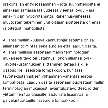
urakoitsijan erityisosaaminen – jota suunnittelijoilta ei
ainakaan samassa laajuudessa yleensä löydy – jää
ainakin osin hyödyntämättä. Rakennusvaiheessa
muutosten tekeminen urakoitsijan aloitteesta on enää
rajoitetusti mahdollista.
Allianssimalliin kuuluva kannustinjärjestelmä ohjaa
allianssin toimintaa sekä eurojen että laadun osalta.
Allianssimallissa asetetaan mallin terminologian
mukaisesti tavoitekustannus, johon allianssi pyrkii.
Tavoitekustannuksen alittaminen tietää kaikille
osapuolille lisäeuroja lompakkoon, kun taas
tavoitekustannuksen ylittäminen vähentää euroja
lompakosta. Laadun osalta asetetaan puolestaan mallin
terminologian mukaisesti avaintulostavoitteet, joiden
ylittäminen tuo tilaajalle laadullista lisäarvoa ja
palveluntuottajille lisäeuroja lompakkoon.