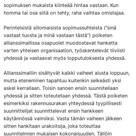
sopimuksen mukaista kiinteää hintaa vastaan. Kun
homma tai osa siitä on tehty, raha vaihtaa omistajaa.
Perinteisistä siilomaisista sopimussuhteista (”sinä
vastaat tuosta ja minä vastaan tästä”) poiketen
allianssimallissa osapuolet muodostavat hanketta
varten yhteisen organisaation, työskentelevät tiiviisti
yhdessä ja vastaavat myös lopputuloksesta yhdessä.
Allianssimalliin sisältyvät kaikki vaiheet alusta loppuun,
mutta eteneminen tapahtuu kuitenkin selkeästi yksi
askel kerrallaan. Toisin sanoen ensin suunnitellaan
yhdessä ja sitten toteutetaan yhdessä. Tästä poiketen
esimerkiksi rakennusurakan yhteydessä tyypillisesti
suunnittelijat suunnittelevat ensin hankkeen
käytännössä valmiiksi. Vasta tämän vaiheen jälkeen
sitten hankitaan urakoitsija, joka toteuttaa
suunnitelmien mukaisen kokonaisuuden. Tällöin