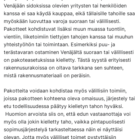
Venäjään sidoksissa olevien yritysten tai henkilöiden
kanssa ei saa käydä kauppaa, eikä tällaisille tahoille saa
myöskään luovuttaa varoja suoraan tai välillisesti.
Pakotteet kohdistuvat lisäksi muun muassa tuontiin,
vientiin, liiketoimiin tiettyjen tahojen kanssa tai muuhun
yhteistyöhön tai toimintaan. Esimerkiksi puu- ja
terästavaran ostaminen Venäjältä suoraan tai välillisesti
on pakoteasetuksissa kielletty. Tästä syystä erityisesti
rakennusurakoissa on oltava tarkkana sen suhteen,
mistä rakennusmateriaali on peräisin.
Pakotteita voidaan kohdistaa myös välillisiin toimiin,
joissa pakotteen kohteena oleva omaisuus, järjestely tai
etu todellisuudessa päätyy kielletyn tahon hyväksi.
Huomion arvoista siis on, että edun vastaanottaja voi
myös olla jokin kielletty taho, vaikka pintapuolisesti
sopimusjärjestelyä tarkasteltaessa näin ei näyttäisi
olevan. Jotta myös välilliset toimet pystyttäisiin