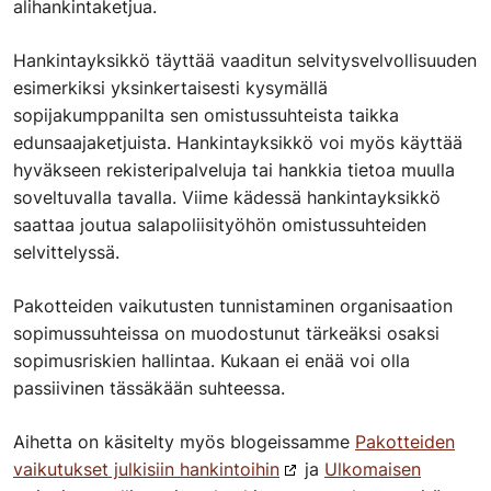
alihankintaketjua.
Hankintayksikkö täyttää vaaditun selvitysvelvollisuuden
esimerkiksi yksinkertaisesti kysymällä
sopijakumppanilta sen omistussuhteista taikka
edunsaajaketjuista. Hankintayksikkö voi myös käyttää
hyväkseen rekisteripalveluja tai hankkia tietoa muulla
soveltuvalla tavalla. Viime kädessä hankintayksikkö
saattaa joutua salapoliisityöhön omistussuhteiden
selvittelyssä.
Pakotteiden vaikutusten tunnistaminen organisaation
sopimussuhteissa on muodostunut tärkeäksi osaksi
sopimusriskien hallintaa. Kukaan ei enää voi olla
passiivinen tässäkään suhteessa.
Aihetta on käsitelty myös blogeissamme
Pakotteiden
vaikutukset julkisiin hankintoihin
ja
Ulkomaisen