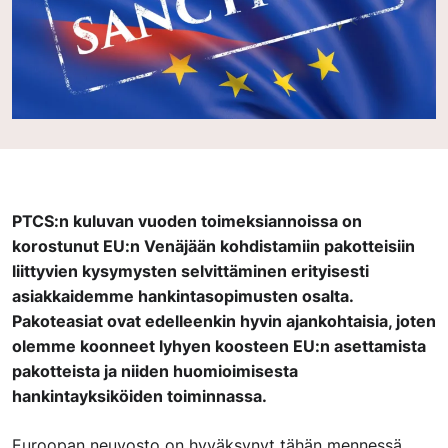
PTCS:n kuluvan vuoden toimeksiannoissa on
korostunut EU:n Venäjään kohdistamiin pakotteisiin
liittyvien kysymysten selvittäminen erityisesti
asiakkaidemme hankintasopimusten osalta.
Pakoteasiat ovat edelleenkin hyvin ajankohtaisia, joten
olemme koonneet lyhyen koosteen EU:n asettamista
pakotteista ja niiden huomioimisesta
hankintayksiköiden toiminnassa.
Euroopan neuvosto on hyväksynyt tähän mennessä