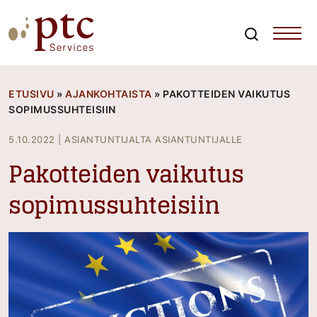
Skip
to
content
Search
PTCServices
Suomen johtava julkisten hankintojen asiantuntija ja
kouluttaja
ETUSIVU
»
AJANKOHTAISTA
»
PAKOTTEIDEN VAIKUTUS
SOPIMUSSUHTEISIIN
5.10.2022
|
ASIANTUNTIJALTA ASIANTUNTIJALLE
Pakotteiden vaikutus
sopimussuhteisiin