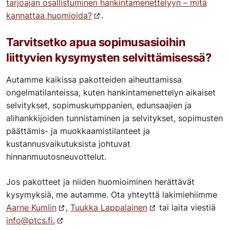
tarjoajan osallistuminen hankintamenettelyyn – mitä
kannattaa huomioida?
.
Tarvitsetko apua sopimusasioihin
liittyvien kysymysten selvittämisessä?
Autamme kaikissa pakotteiden aiheuttamissa
ongelmatilanteissa, kuten hankintamenettelyn aikaiset
selvitykset, sopimuskumppanien, edunsaajien ja
alihankkijoiden tunnistaminen ja selvitykset, sopimusten
päättämis- ja muokkaamistilanteet ja
kustannusvaikutuksista johtuvat
hinnanmuutosneuvottelut.
Jos pakotteet ja niiden huomioiminen herättävät
kysymyksiä, me autamme. Ota yhteyttä lakimiehiimme
Aarne Kumlin
,
Tuukka Lappalainen
tai laita viestiä
info@ptcs.fi.