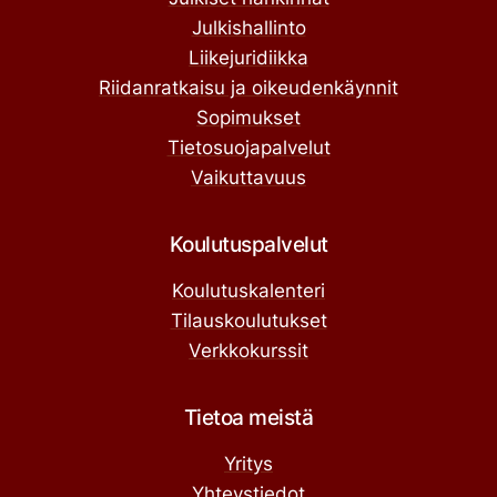
Julkishallinto
Liikejuridiikka
Riidanratkaisu ja oikeudenkäynnit
Sopimukset
Tietosuojapalvelut
Vaikuttavuus
Koulutuspalvelut
Koulutuskalenteri
Tilauskoulutukset
Verkkokurssit
Tietoa meistä
Yritys
Yhteystiedot