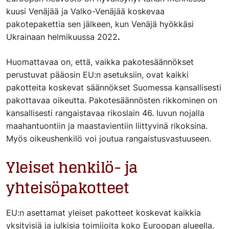
kuusi Venäjää ja Valko-Venäjää koskevaa
pakotepakettia sen jälkeen, kun Venäjä hyökkäsi
Ukrainaan helmikuussa 2022
.
Huomattavaa on, että, vaikka pakotesäännökset
perustuvat pääosin EU:n asetuksiin, ovat kaikki
pakotteita koskevat säännökset Suomessa kansallisesti
pakottavaa oikeutta. Pakotesäännösten rikkominen on
kansallisesti rangaistavaa rikoslain 46. luvun nojalla
maahantuontiin ja maastavientiin liittyvinä rikoksina.
Myös oikeushenkilö voi joutua rangaistusvastuuseen.
Yleiset henkilö- ja
yhteisöpakotteet
EU:n asettamat yleiset pakotteet koskevat kaikkia
yksityisiä ja julkisia toimijoita koko Euroopan alueella.