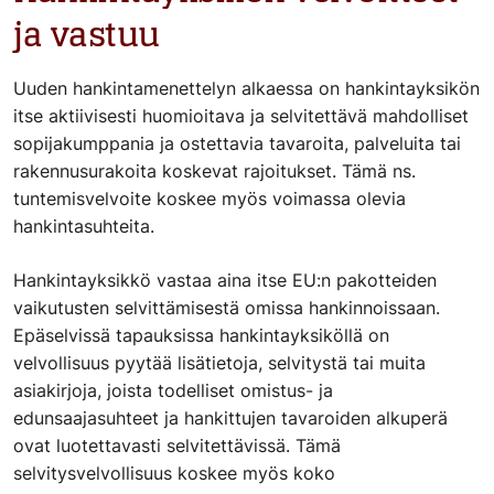
ja vastuu
Uuden hankintamenettelyn alkaessa on hankintayksikön
itse aktiivisesti huomioitava ja selvitettävä mahdolliset
sopijakumppania ja ostettavia tavaroita, palveluita tai
rakennusurakoita koskevat rajoitukset. Tämä ns.
tuntemisvelvoite koskee myös voimassa olevia
hankintasuhteita.
Hankintayksikkö vastaa aina itse EU:n pakotteiden
vaikutusten selvittämisestä omissa hankinnoissaan.
Epäselvissä tapauksissa hankintayksiköllä on
velvollisuus pyytää lisätietoja, selvitystä tai muita
asiakirjoja, joista todelliset omistus- ja
edunsaajasuhteet ja hankittujen tavaroiden alkuperä
ovat luotettavasti selvitettävissä. Tämä
selvitysvelvollisuus koskee myös koko