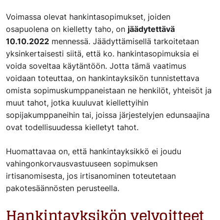
Voimassa olevat hankintasopimukset, joiden
osapuolena on kielletty taho, on
jäädytettävä
10.10.2022
mennessä. Jäädyttämisellä tarkoitetaan
yksinkertaisesti siitä, että ko. hankintasopimuksia ei
voida soveltaa käytäntöön. Jotta tämä vaatimus
voidaan toteuttaa, on hankintayksikön tunnistettava
omista sopimuskumppaneistaan ne henkilöt, yhteisöt ja
muut tahot, jotka kuuluvat kiellettyihin
sopijakumppaneihin tai, joissa järjestelyjen edunsaajina
ovat todellisuudessa kielletyt tahot.
Huomattavaa on, että hankintayksikkö ei joudu
vahingonkorvausvastuuseen sopimuksen
irtisanomisesta, jos irtisanominen toteutetaan
pakotesäännösten perusteella.
Hankintayksikön velvoitteet