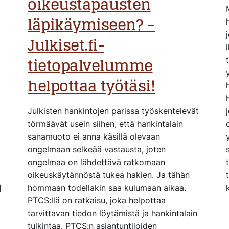
oikeustapausten
läpikäymiseen? –
Julkiset.fi-
tietopalvelumme
helpottaa työtäsi!
Julkisten hankintojen parissa työskentelevät
törmäävät usein siihen, että hankintalain
sanamuoto ei anna käsillä olevaan
ongelmaan selkeää vastausta, joten
ongelmaa on lähdettävä ratkomaan
oikeuskäytännöstä tukea hakien. Ja tähän
]
hommaan todellakin saa kulumaan aikaa.
PTCS:llä on ratkaisu, joka helpottaa
tarvittavan tiedon löytämistä ja hankintalain
tulkintaa. PTCS:n asiantuntijoiden