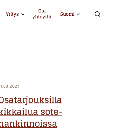
Ota
Yritys
Suomi
Expand child menu
Expand child menu
yhteyttä
Search
11.03.2021
Osatarjouksilla
kikkailua sote-
hankinnoissa