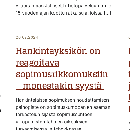
ylläpitämään Julkiset.fi-tietopalveluun on jo
15 vuoden ajan koottu ratkaisuja, joissa […]
26.02.2024
Hankintayksikön on
reagoitava
sopimusrikkomuksiin
– monestakin syystä
n
Hankintalaissa sopimuksen noudattamisen
painopiste on sopimuskumppanien aseman
e
tarkastelun sijasta sopimussuhteen
n
ulkopuolisten tahojen oikeuksien
turvaamisessa ja tehokkaassa