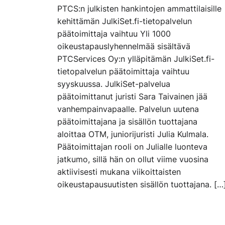
PTCS:n julkisten hankintojen ammattilaisille
kehittämän JulkiSet.fi-tietopalvelun
päätoimittaja vaihtuu Yli 1000
oikeustapauslyhennelmää sisältävä
PTCServices Oy:n ylläpitämän JulkiSet.fi-
tietopalvelun päätoimittaja vaihtuu
syyskuussa. JulkiSet-palvelua
päätoimittanut juristi Sara Taivainen jää
vanhempainvapaalle. Palvelun uutena
päätoimittajana ja sisällön tuottajana
aloittaa OTM, juniorijuristi Julia Kulmala.
Päätoimittajan rooli on Julialle luonteva
jatkumo, sillä hän on ollut viime vuosina
aktiivisesti mukana viikoittaisten
oikeustapausuutisten sisällön tuottajana. […