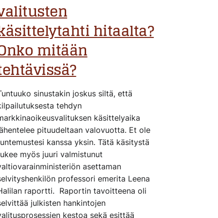
valitusten
käsittelytahti hitaalta?
Onko mitään
tehtävissä?
Tuntuuko sinustakin joskus siltä, että
kilpailutuksesta tehdyn
markkinaoikeusvalituksen käsittelyaika
lähentelee pituudeltaan valovuotta. Et ole
tuntemustesi kanssa yksin. Tätä käsitystä
tukee myös juuri valmistunut
valtiovarainministeriön asettaman
selvityshenkilön professori emerita Leena
Halilan raportti. Raportin tavoitteena oli
selvittää julkisten hankintojen
valitusprosessien kestoa sekä esittää