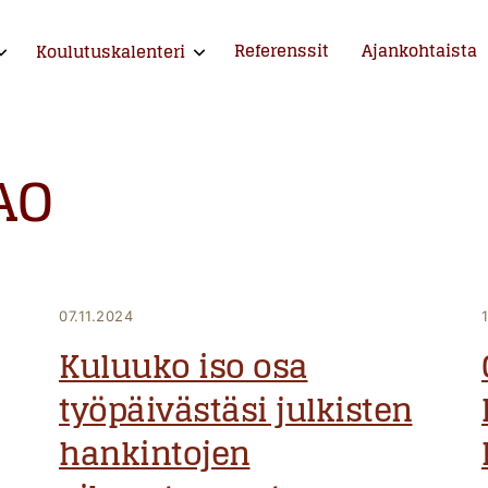
Referenssit
Ajankohtaista
Koulutuskalenteri
xpand child menu
Expand child menu
ntija ja kouluttaja
AO
07.11.2024
Kuluuko iso osa
työpäivästäsi julkisten
hankintojen