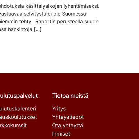
ehdotuksia käsittelyaikojen lyhentämiseksi.
Vastaavaa selvitystä ei ole Suomessa
aiemmin tehty. Raportin perusteella suurin
osa hankintoja […]
ulutuspalvelut
Tietoa meistä
ulutuskalenteri
Yritys
lauskoulutukset
Yhteystiedot
rkkokurssit
Ota yhteyttä
Ihmiset