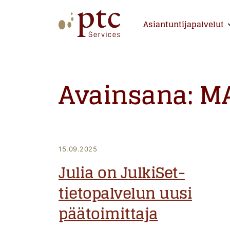
Skip
to
Asiantuntijapalvelut
E
content
PTCServices
Suomen johtava julkisten hankintojen asiantu
Avainsana:
M
15.09.2025
Julia on JulkiSet-
tietopalvelun uusi
päätoimittaja