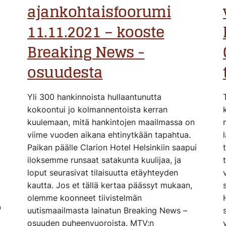
ajankohtaisfoorumi
11.11.2021 – kooste
Breaking News -
osuudesta
Yli 300 hankinnoista hullaantunutta
kokoontui jo kolmannentoista kerran
kuulemaan, mitä hankintojen maailmassa on
viime vuoden aikana ehtinytkään tapahtua.
Paikan päälle Clarion Hotel Helsinkiin saapui
iloksemme runsaat satakunta kuulijaa, ja
loput seurasivat tilaisuutta etäyhteyden
kautta. Jos et tällä kertaa päässyt mukaan,
olemme koonneet tiivistelmän
O
uutismaailmasta lainatun Breaking News –
osuuden puheenvuoroista. MTV:n