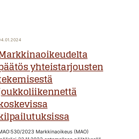
04.01.2024
Markkinaoikeudelta
päätös yhteistarjousten
tekemisestä
joukkoliikennettä
koskevissa
kilpailutuksissa
MAO:530/2023 Markkinaoikeus (MAO)