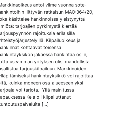
Markkinaoikeus antoi viime vuonna sote-
hankintoihin liittyvän ratkaisun MAO:364/20,
joka käsittelee hankinnoissa yleistynyttä
ilmiötä: tarjoajien pyrkimystä kiertää
tarjouspyynnön rajoituksia erilaisilla
yhteistyöjärjestelyillä. Kilpailuoikeus ja
hankinnat kohtaavat toisensa
hankintayksikön jakaessa hankintaa osiin,
jotta useamman yrityksen olisi mahdollista
osallistua tarjouskilpailuun. Markkinoiden
ylläpitämiseksi hankintayksikkö voi rajoittaa
sitä, kuinka moneen osa-alueeseen yksi
tarjoaja voi tarjota. Yllä mainitussa
tapauksessa Kela oli kilpailuttanut
kuntoutuspalveluita […]