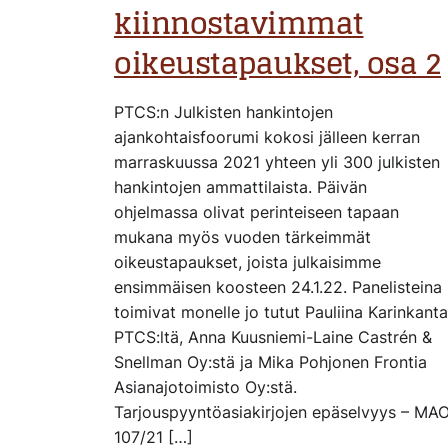
kiinnostavimmat
oikeustapaukset, osa 2
PTCS:n Julkisten hankintojen
ajankohtaisfoorumi kokosi jälleen kerran
marraskuussa 2021 yhteen yli 300 julkisten
hankintojen ammattilaista. Päivän
ohjelmassa olivat perinteiseen tapaan
mukana myös vuoden tärkeimmät
oikeustapaukset, joista julkaisimme
ensimmäisen koosteen 24.1.22. Panelisteina
toimivat monelle jo tutut Pauliina Karinkanta
PTCS:ltä, Anna Kuusniemi-Laine Castrén &
Snellman Oy:stä ja Mika Pohjonen Frontia
Asianajotoimisto Oy:stä.
Tarjouspyyntöasiakirjojen epäselvyys – MA
107/21 […]