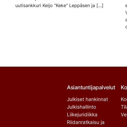
uutisankkuri Keijo ”Keke” Leppäsen ja […]
Asiantuntijapalvelut
Ko
Julkiset hankinnat
Ko
Julkishallinto
Ti
Liikejuridiikka
Ve
Riidanratkaisu ja