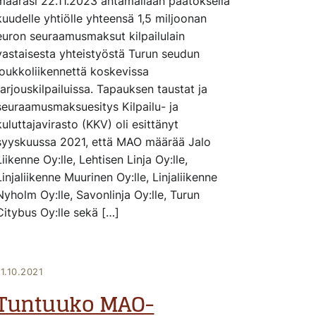
määräsi 22.11.2023 antamallaan päätöksellä
kuudelle yhtiölle yhteensä 1,5 miljoonan
euron seuraamusmaksut kilpailulain
vastaisesta yhteistyöstä Turun seudun
joukkoliikennettä koskevissa
tarjouskilpailuissa. Tapauksen taustat ja
seuraamusmaksuesitys Kilpailu- ja
kuluttajavirasto (KKV) oli esittänyt
syyskuussa 2021, että MAO määrää Jalo
Liikenne Oy:lle, Lehtisen Linja Oy:lle,
Linjaliikenne Muurinen Oy:lle, Linjaliikenne
Nyholm Oy:lle, Savonlinja Oy:lle, Turun
Citybus Oy:lle sekä […]
11.10.2021
Tuntuuko MAO-